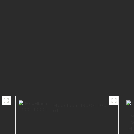
Sofamöbel
Herstell
ine
Sofabeinzu
I3173-21
Möbelbein I3004-100-
01