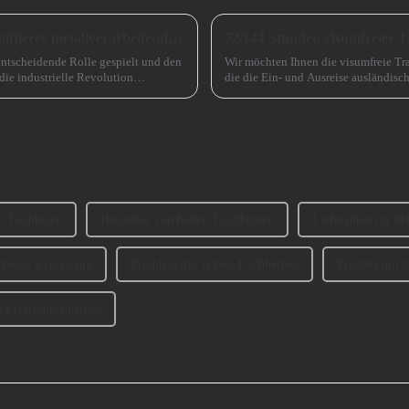
Ausblick auf die Entwicklung kleiner und mittlerer metallverarbeitender Unternehmen im Jahr 2024
72/144 Stunden visumfreier T
entscheidende Rolle gespielt und den
Wir möchten Ihnen die visumfreie Tra
die industrielle Revolution
die die Ein- und Ausreise ausländisch
Rolle spielen ...
Guangzhou kommen, erheblich erleic
e Tischbeine
Hersteller von hohen Tischbeinen
Lieferanten für ho
hbeine Exporteure
Produkte mit hohen Tischbeinen
Produkt mit 
n Ersatzcouchbeinen