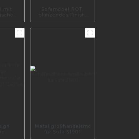
l mit
Sofamöbel ROT,
fischem
glänzendes Finish,
hör,
schweres Sofabein,
 Metall
Modell #31384
0-A
sign
Metallgroßhandelsmöbelbeine
ne
für Sofa S1901
ige