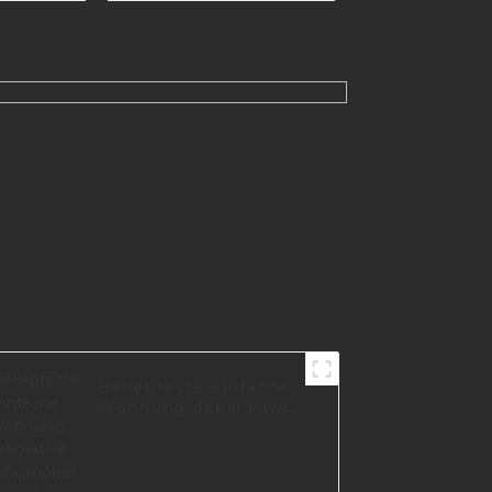
beine
er
behör
0-A
Beliebteste einfache
Wohnung dekorative
Metallmöbel Eisen
schwarz Sofa Beine
A0735-165-B