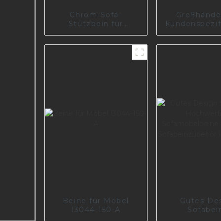
Chrom-Sofa-
Großhande
Stützbein für
kundenspezi
Wohnzimmer A0619
Möbelzube
Sofafüße aus
I3006-14
Beine für Möbel
Gutes De
I3044-150-A
Sofabei
Hochwert