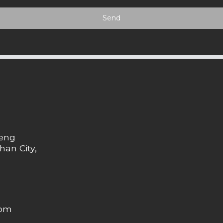
Send
heng
han City,
com