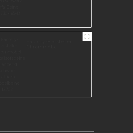
Facotry-Hersteller
Chrommöbel
Metallsofabeine
Glänzend schwarz
plattierte Möbelbeine
I2752