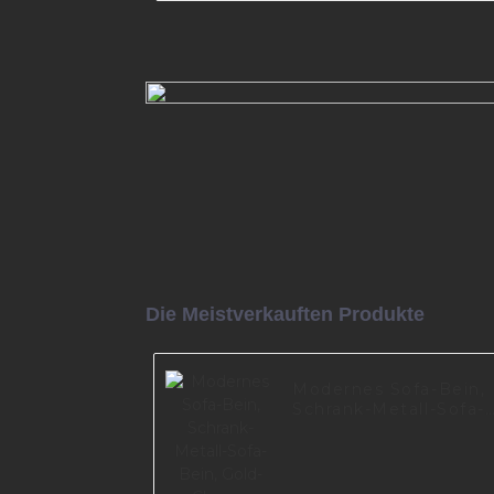
Sofa Metall moderne Möbelbe
I2832
Mehr lesen
Die Meistverkauften Produkte
Modernes Sofa-Bein,
Schrank-Metall-Sofa-
Bein, Gold-Chrom-
Metall-Möbelbein
A0389