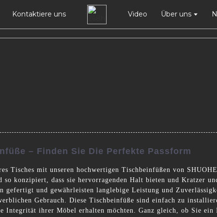
Kontaktiere uns
Video
Über uns
N
nfüße – Finden Sie Die Perfekte Passform
Ihres Tisches mit unseren hochwertigen Tischbeinfüßen von SHUOHE 
d so konzipiert, dass sie hervorragenden Halt bieten und Kratzer u
en gefertigt und gewährleisten langlebige Leistung und Zuverlässig
werblichen Gebrauch. Diese Tischbeinfüße sind einfach zu installier
e Integrität ihrer Möbel erhalten möchten. Ganz gleich, ob Sie ein 