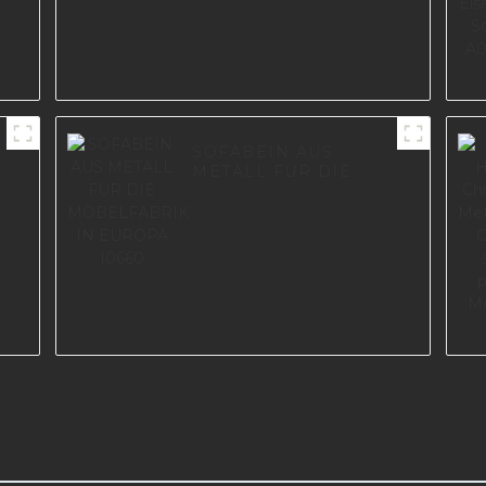
SOFABEIN AUS
r
METALL FÜR DIE
-
MÖBELFABRIK IN
EUROPA I0660