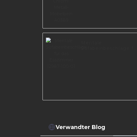
Mentale
Sofabeinbeschläge fü
das Esszimmer I2987
100-01
Verwandter Blog