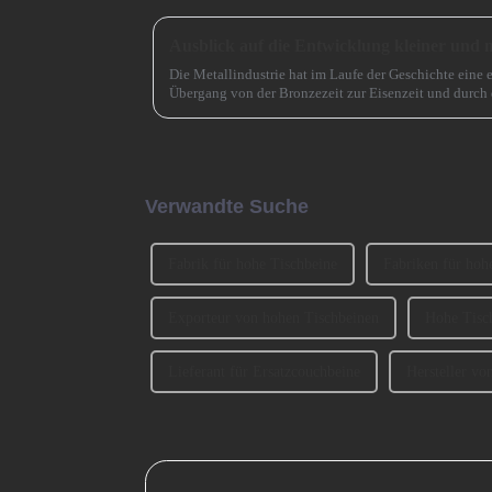
Die Metallindustrie hat im Laufe der Geschichte eine 
Übergang von der Bronzezeit zur Eisenzeit und durch 
beschleunigt. Jetzt muss es eine ähnlich entscheidende 
Verwandte Suche
Fabrik für hohe Tischbeine
Fabriken für hoh
Exporteur von hohen Tischbeinen
Hohe Tisc
Lieferant für Ersatzcouchbeine
Hersteller vo