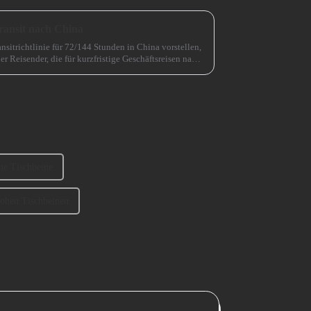
ransit nach China
nsitrichtlinie für 72/144 Stunden in China vorstellen,
er Reisender, die für kurzfristige Geschäftsreisen nach
htert.
he Tischbeine
hohen Tischbeinen