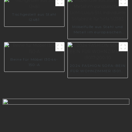
Tischgestell aus Stahl
I2481
Möbelfüße aus Stahl und
Metall im europäischen
Licht-Luxus-Stil,
individuelle Sofabeine für
Sofa S0383
Beine für Möbel I3044-
150-A
2024 FASHION SOFA-BEIN
FÜR WOHNZIMMER I3017-
200-10