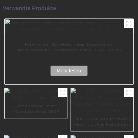
Verwandte Produkte
Fabrikpreis Möbelbeschläge Sofazubehör
Metallsofabeine Chrommöbelbeine I3014-150-08
Mehr lesen
Sofazubehör Beine
Möbelbeschläge I2897
OEM+ODM Sofa-Hardware
Metall goldene Fußschrank
Eckbeine Stahl Sofabeine
A0358