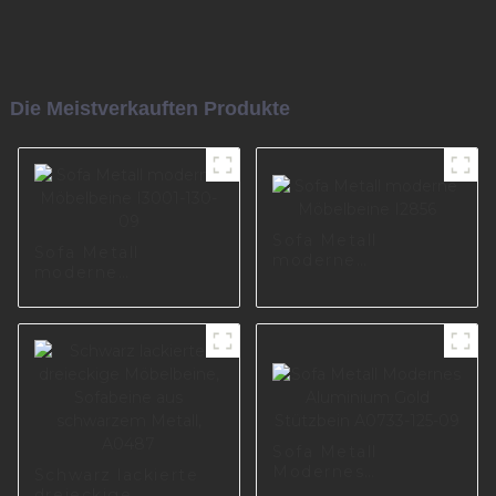
Die Meistverkauften Produkte
Sofa Metall
Sofa Metall
moderne
moderne
Möbelbeine I2856
Möbelbeine I3001-
130-09
Sofa Metall
Modernes
Schwarz lackierte
Aluminium Gold
dreieckige