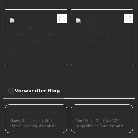
Stützbein A0733-
Möbelbeine,
125-09
Sofabeine aus
schwarzem Metall,
A0487
Moderne
Modisches Sofabein
Möbelbeschläge,
I2847 für die
langlebiges
Herstellung von
Metallbein für Sofa
Wohnmöbeln
I2842-150-09
Verwandter Blog
Maersk passt das Buchungsfenster für Asienstrecken an
Shuohe & Ausstellung CIFM 2024 Interzum Guangzhou
Maersk Line gab kürzlich
Vom 28. bis 31. März 2024
offiziell bekannt, dass ab dem
nahm Shuohe Hardware an der
15. Juli 2024 eine wichtige
China Guangzhou
Anpassung für seinen
International Furniture