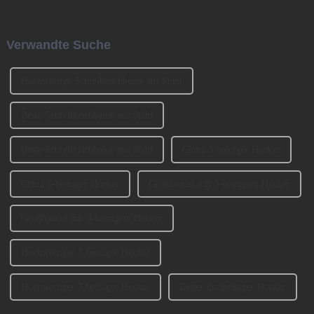
Buchungsservice auf
Production Equipment and
asiatischen Strecken
Ingredients Exhibition 2024
vorgenommen wird, d. h. das
(CIFM 2024 Interzum
Verwandte Suche
ursprüngliche Buchungsfenster
Guangzhou) teil, wo...
wird erweitert.
Hochwertige Schreibtischbeine aus Stahl
Beste Schreibtischbeine aus Stahl
Beste Schreibtischbeine aus Stahl
China 3-beiniger Hocker
China 3-beiniger Hocker
Großhandel mit 3-beinigem Hocker
Großhandel mit 3-beinigem Hocker
Hochwertiger 3-beiniger Hocker
Hochwertiger 3-beiniger Hocker
Bester dreibeiniger Hocker