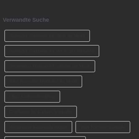
Mondkalender. Xiao Nian wird
Production Equipment and
auch „Kleines (chinesisches)
Ingredients Exhibition 2023
Neujahr“ genannt.
(CIFM 2023 Interzum
Verwandte Suche
Guangzhou) teil. ...
Haarnadel-Tischbeine aus China aus Metall
Haarnadel-Tischbeine aus Metall im Großhandel
Hochwertige Haarnadel-Tischbeine aus Metall
Beste Haarnadel-Tischbeine aus Metall
China Küchenschrankfüße
Großhandel für Küchenschrankfüße
Hochwertige Küchenschrankfüße
Beste Küchenschrankfüße