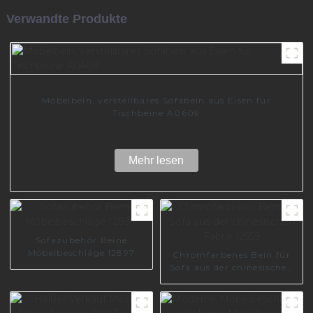
Verwandte Produkte
Möbelbein, verstellbares Sofabein aus Eisen für
Tischbeine A0609
Mehr lesen
Sofazubehör Beine
Möbelbeschläge I2897
Chromfarbenes Bein für
Sofa aus der chinesischen
Fabrik I2559