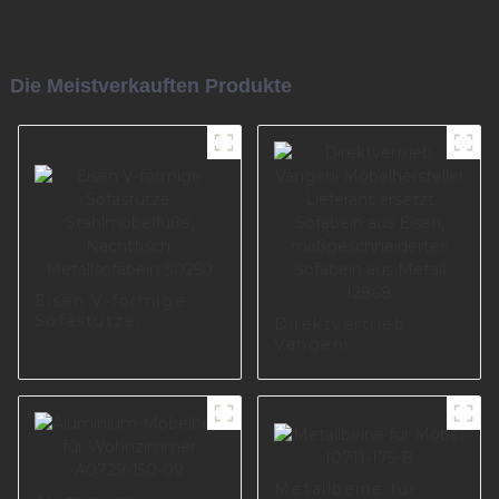
Die Meistverkauften Produkte
Eisen V-förmige
Sofastütze,
Direktvertrieb
Stahlmöbelfüße,
Vangeni
Nachttisch,
Möbelhersteller
Metallsofabein
Lieferant ersetzt
S0250
Sofabein aus Eisen,
maßgeschneidertes
Sofabein aus Metall
I2868
Metallbeine für