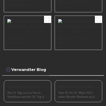
Aluminium-
Möbel I0711-175-B
Möbelbein für
Wohnzimmer
A0729-150-09
Sofa Metall
Sofabeine aus
moderne
Metall für
Möbelbeine I3005-
Wohnzimmer
110-08
I2982-150-A
Verwandter Blog
Eine unverzichtbare Vorbereitung für das erfolgreiche Frühlingsfest in China
Shuohe & Ausstellung CIFM 2023 Interzum Guangzhou
Der 23. Tag von La Yue in
Vom 28. bis 31. März 2023
Nordchina und der 24. Tag des
nahm Shuohe Hardware an der
Monats in Südchina sind das
China Guangzhou
Xiao Nian-Fest im chinesischen
International Furniture