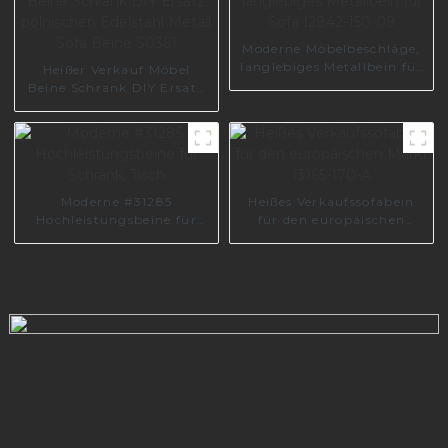
Moderne Möbelbeschläge,
langlebiges Metallbein für
Heißer Verkauf Möbel
Sofa I2842-150-09
Beine Schrank DIY Ersatz
polnischen Edelstahl
Metall Sofa Beine S0361
Moderne #31285
Heißes Verkaufssofabein
Hochleistungsbeine für
für den europäischen
Schrank, Tisch
Markt I3165-170-A