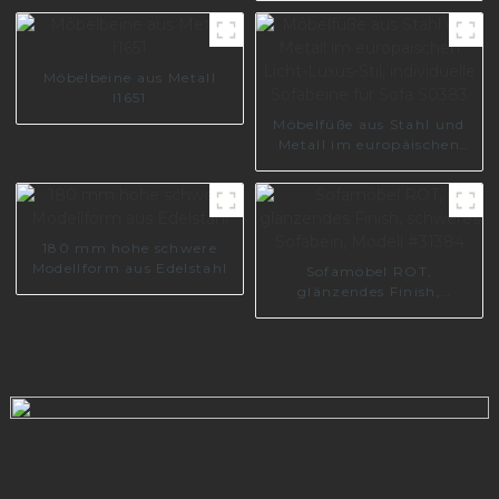
aus Metall I3006-140-A
Möbelbeine aus Metall
I1651
Möbelfüße aus Stahl und
Metall im europäischen
Licht-Luxus-Stil,
individuelle Sofabeine für
Sofa S0383
180 mm hohe schwere
Modellform aus Edelstahl
Sofamöbel ROT,
glänzendes Finish,
schweres Sofabein, Modell
#31384