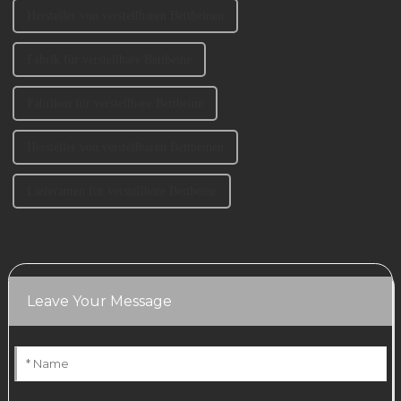
Hersteller von verstellbaren Bettbeinen
Fabrik für verstellbare Bettbeine
Fabriken für verstellbare Bettbeine
Hersteller von verstellbaren Bettbeinen
Lieferanten für verstellbare Bettbeine
Leave Your Message