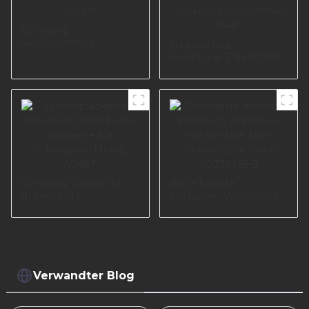
Schwarz
verchromtes
Dekorative
Möbelbein für
moderne Edelstahl-
Wohnzimmer
Metalldekorative
I1300-160-09
Sofabeine
Tischbeine Zubehör
Wohnzimmer S1481
Schwarz lackierte
Beliebteste
dreieckige
einfache Wohnung
Möbelbeine,
dekorative
Sofabeine aus
Metallmöbel Eisen
schwarzem Metall,
schwarz Sofa Beine
A0487
A0735-165-B
Verwandter Blog