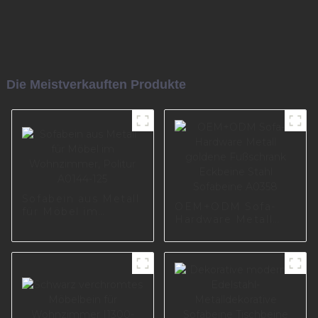
Die Meistverkauften Produkte
Sofabein aus Metall
OEM+ODM Sofa-
für Möbel im
Hardware Metall
Wohnzimmer,
goldene Fußschrank
Politur A0144-125
Eckbeine Stahl
Sofabeine A0358