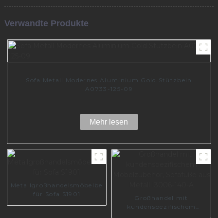
Verwandte Produkte
Sofa Metall Modernes Aluminium Gold Stützbein
A0733-125-09
Mehr lesen
Metallgroßhandelsmöbelbeine
für Sofa S1901
Großhandel mit
kundenspezifischem
Möbelzubehör, Sofafüße