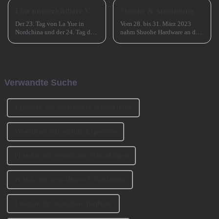
Eine unverzichtbare Vorbereitung für das erfolgreiche Frühlingsfest in China
Shuohe & Ausstellung CIFM 2023 Interzum Guangzhou
Der 23. Tag von La Yue in
Vom 28. bis 31. März 2023
Nordchina und der 24. Tag des
nahm Shuohe Hardware an der
Monats in Südchina sind das
China Guangzhou
Xiao Nian-Fest im chinesischen
International Furniture
Mondkalender. Xiao Nian wird
Production Equipment and
auch „Kleines (chinesisches)
Ingredients Exhibition 2023
Neujahr“ genannt.
(CIFM 2023 Interzum
Verwandte Suche
Guangzhou) teil. ...
Exporteur von verstellbaren Schrankfüßen
Verstellbare Schrankfüße Exporteure
Produkte mit verstellbaren Schrankfüßen
Produkt mit verstellbaren Schrankfüßen
Lieferant für verstellbare Bettbeine