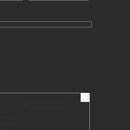
 für
Markt I3165-170-A
I0625
Fabrikgroßhandel
Metallsofabein
Langlebige Beine für
Möbel I3029-160-B