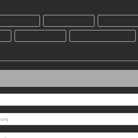
e Tischständerbeine
Beste Tischständerbeine
China-Sofa-Tischbe
eine
Beine in China-Barhöhe
Großhandel mit Barhöhenbeinen