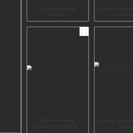
Direktvertrieb
Einzelsofages
Vangeni
schwarz
Möbelhersteller
Nickelfarbe i
Lieferant ersetzt
I2993
Sofabein aus Eisen,
maßgeschneidertes
Sofabein aus Metall
I2868
180 mm hohe
Heißes verka
schwere Modellform
Sofa-
aus Edelstahl
Metallmod