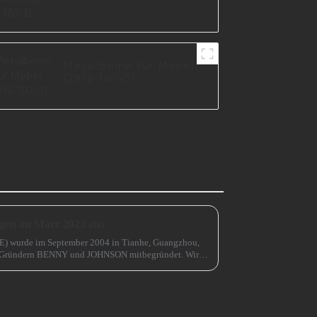
Metallbeine für Möbel
I2916-150-01
ngen im März 2023 aus
E) wurde im September 2004 in Tianhe, Guangzhou,
n Gründern BENNY und JOHNSON mitbegründet. Wir
 teilgenommen ...