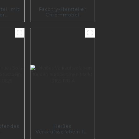
tell mit
Facotry-Hersteller
er
Chrommöbel
n Polen
Metallsofabeine
Glänzend schwarz
plattierte
Möbelbeine I2752
ufendes
Heißes
Verkaufssofabein für
ernes
den europäischen