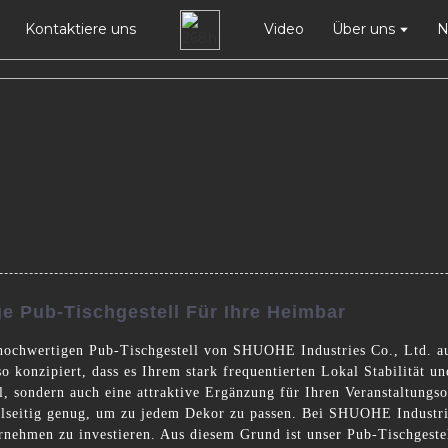
Kontaktiere uns
Video
Über uns
N
e Pub-Tischgestell Für Ihre Heimbar
hochwertigen Pub-Tischgestell von SHUOHE Industries Co., Ltd. au
 so konzipiert, dass es Ihrem stark frequentierten Lokal Stabilität 
al, sondern auch eine attraktive Ergänzung für Ihren Veranstaltungso
ielseitig genug, um zu jedem Dekor zu passen. Bei SHUOHE Industries
rnehmen zu investieren. Aus diesem Grund ist unser Pub-Tischgestell