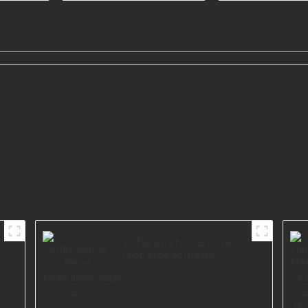
Stützbein
Möbelteil 
zer
Sofazubehör Beine
Möbelbeschläge
I2897