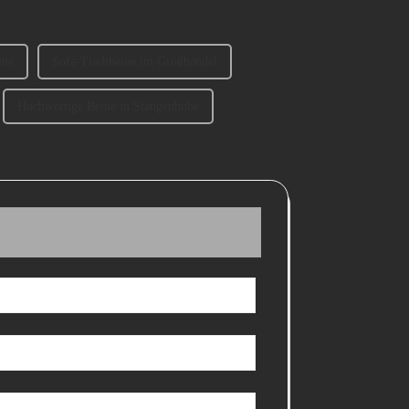
ine
Sofa-Tischbeine im Großhandel
Hochwertige Beine in Stangenhöhe