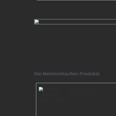
Modernes Sofabein in schwar
Farbe I2603-140-B
Mehr lesen
Die Meistverkauften Produkte
Sofa-Hardware-
Material I2749