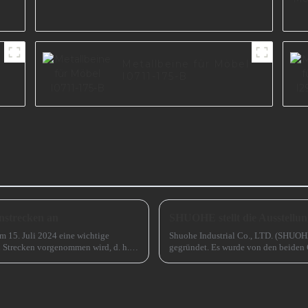
Metallbeine für Möbel
I0711-175-B
nstrecken an
SHUOHE stellt die Ausstellu
em 15. Juli 2024 eine wichtige
Shuohe Industrial Co., LTD. (SHUOH
n Strecken vorgenommen wird, d. h.
gegründet. Es wurde von den beide
haben an der Ausstellung CIFM 2023