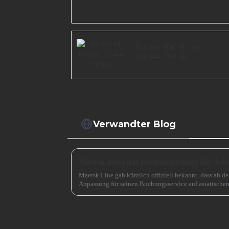
Beine für Möbel
I3044-150-A
Verwandter Blog
Maersk passt das Buchungsfenster für Asie
Maersk Line gab kürzlich offiziell bekannt, dass ab d
Anpassung für seinen Buchungsservice auf asiatische
das ursprüngliche Buchungsfenster wird erweitert.