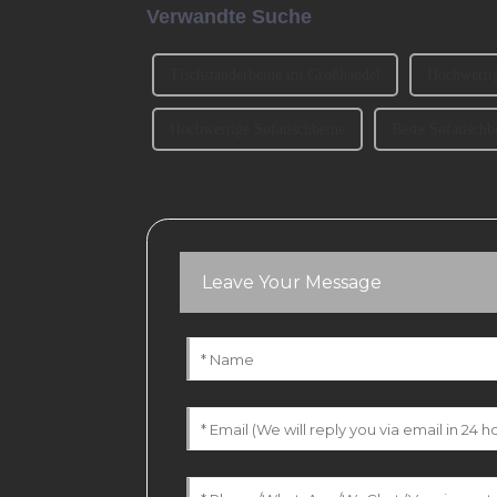
Verwandte Suche
Tischständerbeine im Großhandel
Hochwertig
Hochwertige Sofatischbeine
Beste Sofatischb
Leave Your Message