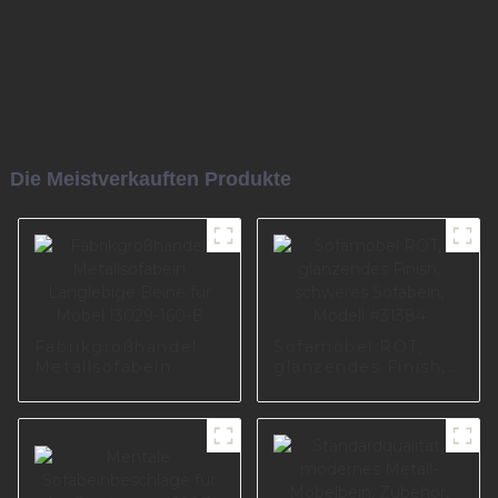
Die Meistverkauften Produkte
Fabrikgroßhandel
Sofamöbel ROT,
Metallsofabein
glänzendes Finish,
Langlebige Beine
schweres Sofabein,
für Möbel I3029-
Modell #31384
160-B