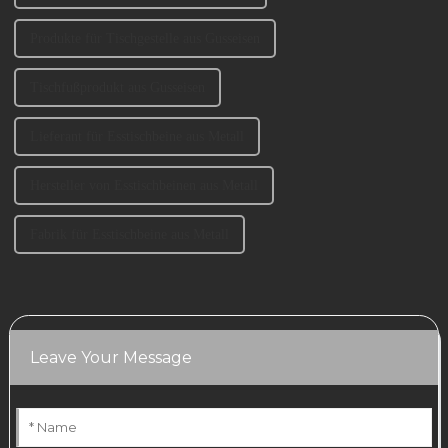
Produkte für Tischgestelle aus Gusseisen
Tischfußprodukt aus Gusseisen
Lieferant für Esstischbeine aus Metall
Hersteller von Esstischbeinen aus Metall
Fabrik für Esstischbeine aus Metall
Leave Your Message