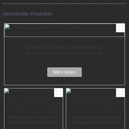
Verwandte Produkte
Sofabeine aus Metall, neues Design für
Wohnzimmermöbel, Teil I2994-150-09
Mehr lesen
Möbelfüße aus Stahl und
OEM+ODM Sofa-Hardware
Metall im europäischen
Metall goldene Fußschrank
Licht-Luxus-Stil,
Eckbeine Stahl Sofabeine