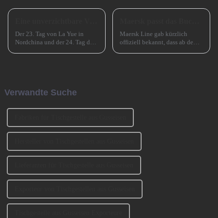
Eine unverzichtbare Vorbereitung für das erfolgreiche Frühlingsfest in China
Maersk passt das Buchungsfenster für Asienstrecken an
Der 23. Tag von La Yue in
Maersk Line gab kürzlich
Nordchina und der 24. Tag des
offiziell bekannt, dass ab dem
Monats in Südchina sind das
15. Juli 2024 eine wichtige
Xiao Nian-Fest im chinesischen
Anpassung für seinen
Mondkalender. Xiao Nian wird
Buchungsservice auf
auch „Kleines (chinesisches)
asiatischen Strecken
Neujahr“ genannt.
vorgenommen wird, d. h. das
Verwandte Suche
ursprüngliche Buchungsfenster
wird erweitert.
Fabriken für Tischgestelle aus Gusseisen
Hersteller von Tischgestellen aus Gusseisen
Lieferanten für Tischgestelle aus Gusseisen
Exporteur von Tischgestellen aus Gusseisen
Tischgestelle aus Gusseisen Exporteure