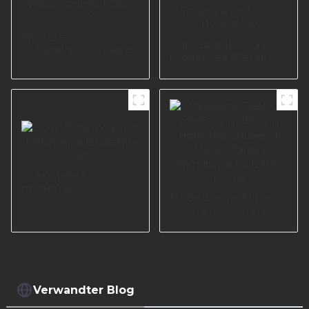
Mentale
Standardqualität,
Sofabeinbeschläge
modernes Metall-
für das Esszimmer
Möbelbein,
I2987-100-01
Zubehör, Sofabeine
für Möbel I1754-150-
A
Sofa Metall
moderne
Möbelbeine Füße
Möbelbeine I3005-
120 mm 150 mm
110-08
180 mm Höhe
Möbelzubehör
Metallsofabein
Metallbeine für
I2797-120-09
Verwandter Blog