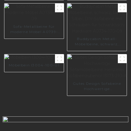
individuelle Sofabeine für
A0358
Sofa S0383
Sofa-Metallbeine für
moderne Möbel A0739-
190-09
Buddycabin Metall-
Möbelbeine, schwarz,
Retro-Silber, DIY-
Sofabeine mit Schrauben
für Schranktisch-
Möbelbein I3004-100-01
Hardware A0734-170-09
Gutes Design Sofabeine
Hochwertige
Sofamöbelbeine Hersteller
Sofabeinzubehör I3173-
210-A