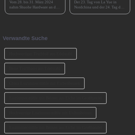
Vom 28. bis 31. März 2024
Der 23. Tag von La Yue in
nahm Shuohe Hardware an der
Nordchina und der 24. Tag des
China Guangzhou
Monats in Südchina sind das
International Furniture
Xiao Nian-Fest im chinesischen
Production Equipment and
Mondkalender. Xiao Nian wird
Ingredients Exhibition 2024
auch „Kleines (chinesisches)
(CIFM 2024 Interzum
Neujahr“ genannt.
Verwandte Suche
Guangzhou) teil, wo...
Hochwertiger Tischfuß aus Edelstahl
Beste Tischbasis aus Edelstahl
China Esszimmerstühle mit Eichenbeinen
Esszimmerstühle mit Beinen aus Eiche im Großhandel
Hochwertige Esszimmerstühle mit Eichenbeinen
Esszimmerstühle mit Beinen aus Eiche im Großhandel