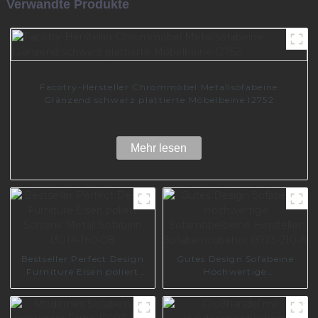
Verwandte Produkte
Facotry-Hersteller Chrommöbel Metallsofabeine
Glänzend schwarz plattierte Möbelbeine I2752
Mehr lesen
Bestseller Perfect Design
Gutes Design Sofabeine
Furniture Eisen poliert
Hochwertige
Schrank Metall Sofabein
Sofamöbelbeine Hersteller
I3014-160-08
Sofabeinzubehör I3173-
210-A