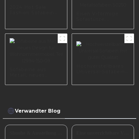
2024 Hot Sale
Fashion Sofabein
Eisen V-förmige
I3162-180-B
Sofastütze,
Stahlmöbelfüße,
Nachttisch,
Metallsofabein
S0250
Hochverstellbares
Sofabeine aus
Universal-Sofabein
Metall, neues
mit guter Qualität
Design für
Wohnzimmermöbel,
Teil I2994-150-09
Verwandter Blog
Shuohe & Ausstellung CIFM 2024 Interzum Guangzhou
Eine unverzichtbare Vorbereitung für das erfolgreiche Frühlingsfest in China