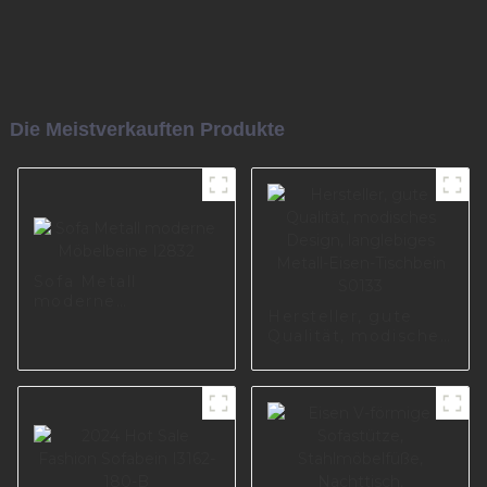
Die Meistverkauften Produkte
Sofa Metall
moderne
Hersteller, gute
Möbelbeine I2832
Qualität, modisches
Design, langlebiges
Metall-Eisen-
Tischbein S0133