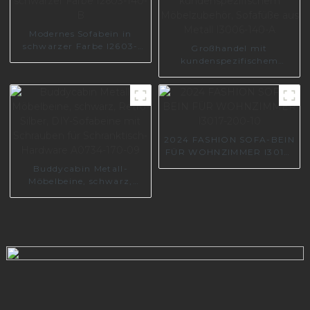
Modernes Sofabein in
schwarzer Farbe I2603-
Großhandel mit
140-B
kundenspezifischem
Möbelzubehör, Sofafüße
aus Metall I3006-140-A
2024 FASHION SOFA-BEIN
FÜR WOHNZIMMER I3017-
200-10
Buddycabin Metall-
Möbelbeine, schwarz,
Retro-Silber, DIY-
Sofabeine mit Schrauben
für Schranktisch-
Hardware A0734-170-09