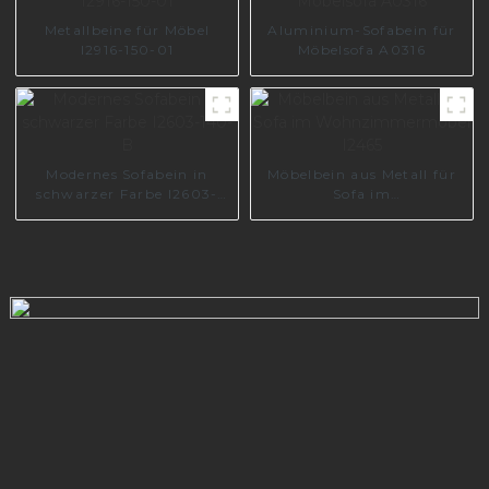
Metallbeine für Möbel
Aluminium-Sofabein für
I2916-150-01
Möbelsofa A0316
Modernes Sofabein in
Möbelbein aus Metall für
schwarzer Farbe I2603-
Sofa im
140-B
Wohnzimmermöbel I2465