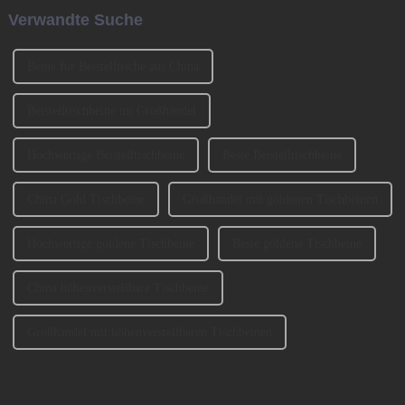
vorgenommen wird, d. h. das
Sie uns heute darüber sprechen,
Verwandte Suche
ursprüngliche Buchungsfenster
wie man die Sofabeine
wird erweitert.
auswählt? 1、 Klassifizierung
der SofabeineT...
Beine für Beistelltische aus China
Beistelltischbeine im Großhandel
Hochwertige Beistelltischbeine
Beste Beistelltischbeine
China Gold Tischbeine
Großhandel mit goldenen Tischbeinen
Hochwertige goldene Tischbeine
Beste goldene Tischbeine
China höhenverstellbare Tischbeine
Großhandel mit höhenverstellbaren Tischbeinen