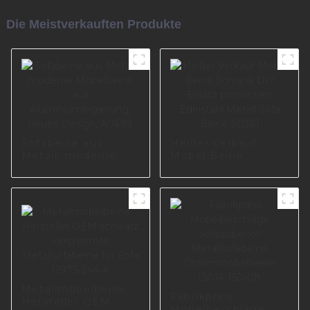
Die Meistverkauften Produkte
Sofabeine aus
Heißer Verkauf
Metall, moderne
Möbel Beine
Möbelbeine aus
Schrank DIY Ersatz
Aluminiumlegierung,
polnischen
neues Design,
Edelstahl Metall
A0699
Sofa Beine S0361
Metallmöbelbeine
Fabrikpreis
Hersteller OEM
Möbelbeschläge