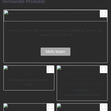
Verwandte Produkte
Fabrikgroßhandel Metallsofabein Langlebige Beine für
Möbel I3029-160-B
Mehr lesen
Möbelbeine aus Metall
I1651
Edelstahl-
Metallmöbelzubehör
Metallsofabein
Möbelmetallbeine S0503