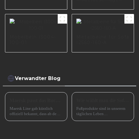
schwarz
Sofazubehör
verchromte
Metallsofabeine
Metallsofabeine für
Chrommöbelbeine
Sofa I2975-244-A
I3014-150-08
Möbelbein I3004-
Metallbeine für Sofa
100-01
I2560-160-A
Verwandter Blog
Maersk passt das Buchungsfenster für Asienstrecken an
Wie wählt man die Sofabeine aus?
Maersk Line gab kürzlich
Fußprodukte sind in unserem
offiziell bekannt, dass ab dem
täglichen Leben
15. Juli 2024 eine wichtige
allgegenwärtig, wie zum
Anpassung für seinen
Beispiel Tischbeine,
Buchungsservice auf
Stuhlbeine, Sofabeine,
asiatischen Strecken
Barbeine und so weiter. Lassen