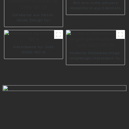
180 mm hohe schwere
Modellform aus Edelstahl
Sofabeine aus Metall,
neues Design für
Wohnzimmermöbel, Teil
I2994-150-09
Metallbeine für Sofa
I2560-160-A
Moderne Möbelbeschläge,
langlebiges Metallbein für
Sofa I2842-150-09