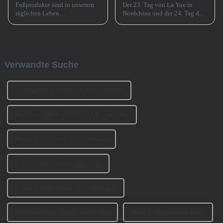
Fußprodukte sind in unserem
Der 23. Tag von La Yue in
täglichen Leben
Nordchina und der 24. Tag des
allgegenwärtig, wie zum
Monats in Südchina sind das
Beispiel Tischbeine,
Xiao Nian-Fest im chinesischen
Stuhlbeine, Sofabeine,
Mondkalender. Xiao Nian wird
Barbeine und so weiter. Lassen
auch „Kleines (chinesisches)
Sie uns heute darüber sprechen,
Neujahr“ genannt.
Verwandte Suche
wie man die Sofabeine
auswählt? 1、 Klassifizierung
der SofabeineT...
Großhandel Esstisch mit Chrombeinen
Hochwertiger Esstisch mit Chrombeinen
Bester Esstisch mit Chrombeinen
Ersatz-Esstischbeine aus China
Ersatz-Esstischbeine im Großhandel
Hochwertige Ersatz-Esstischbeine
Beste Ersatz-Esstischbeine