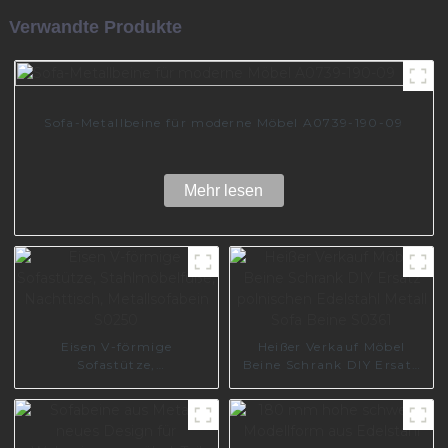
Verwandte Produkte
Sofa-Metallbeine für moderne Möbel A0739-190-09
Mehr lesen
Eisen V-förmige
Heißer Verkauf Möbel
Sofastütze,
Beine Schrank DIY Ersatz
Stahlmöbelfüße,
polnischen Edelstahl
Nachttisch, Metallsofabein
Metall Sofa Beine S0361
S0250