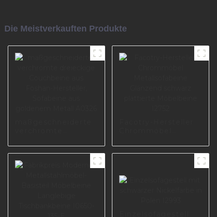
Die Meistverkauften Produkte
maßgeschneiderte
Facotry-Hersteller
verchromte
Chrommöbel
dreieckige
Metallsofabeine
Couchbeine aus
Glänzend schwarz
Foshan-Hersteller,
plattierte
Sofabeine aus
Möbelbeine I2752
goldenem Metall
A0326
Einzelsofagestell