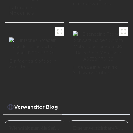
mit schwarzer
Fabrikpreis
Nickelfarbe in Polen
Modernes
I2993
Metallstahlmöbel-
Basisteil
Möbelbeine
Langlebige
Tischbankbeine
I0650-135-E
Einfaches Sofabein
aus der
Eisenbeine Fabrik
chinesischen Fabrik
Schwarz Golden
I2967-180-01
Chrom
Möbelzubehör
Sofafüße Beine
Sofa Metallbein
A0738-170-09
Verwandter Blog
Wie wählt man die Sofabeine aus?
Eine unverzichtbare Vorbereitung für das erfolgreiche Frühlingsfest in China