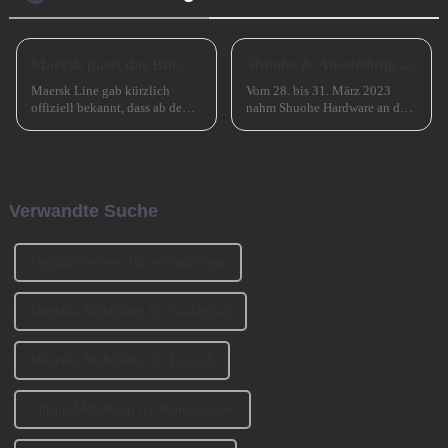
Maersk passt das Buchungsfenster für Asienstrecken an
Shuohe & Ausstellung CIFM 2023 Interzum Guangzhou
Maersk Line gab kürzlich
Vom 28. bis 31. März 2023
offiziell bekannt, dass ab dem
nahm Shuohe Hardware an der
15. Juli 2024 eine wichtige
China Guangzhou
Anpassung für seinen
International Furniture
Buchungsservice auf
Production Equipment and
asiatischen Strecken
Ingredients Exhibition 2023
vorgenommen wird, d. h. das
(CIFM 2023 Interzum
Verwandte Suche
ursprüngliche Buchungsfenster
Guangzhou) teil. ...
wird erweitert.
Metallmöbelbein für Wohnzimmer
Mentales Möbelbein für Couchtisch
Mentales Möbelbein für Esstisch
Chrom-Möbelbein für Wohnzimmer