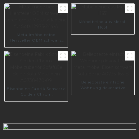
abgewinkeltes
goldfarbenes
Metallsofabein A0371
Möbelbeine aus Metall
I1651
Metallmöbelbeine
Hersteller OEM schwarz
verchromte
Metallsofabeine für Sofa
I2975-244-A
Beliebteste einfache
Wohnung dekorative
Eisenbeine Fabrik Schwarz
Metallmöbel Eisen
Golden Chrom
schwarz Sofa Beine
Möbelzubehör Sofafüße
A0735-165-B
Beine Sofa Metallbein
A0738-170-09