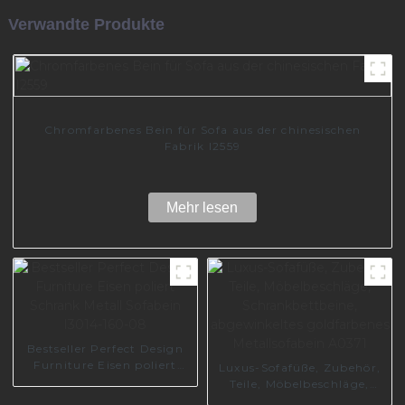
Verwandte Produkte
Chromfarbenes Bein für Sofa aus der chinesischen
Fabrik I2559
Mehr lesen
Bestseller Perfect Design
Furniture Eisen poliert
Luxus-Sofafüße, Zubehör,
Schrank Metall Sofabein
Teile, Möbelbeschläge,
I3014-160-08
Schrankbettbeine,