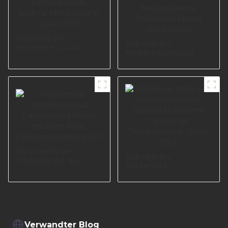
Möbelbeine,
Fabrikpreis
moderne Luxus-
Möbelbeschläge
Chrom-
Sofazubehör
Nachtbankfüße,
Metallsofabeine
goldene
Chrommöbelbeine
Metallschrank-Sofa-
I3014-150-08
I2839
Hochwertige
Fabrikpreis
Möbelbeine aus
Modernes
Edelstahl und
Metallstahlmöbel-
Metall, moderne
Basisteil
Füße, poliertes
Möbelbeine
Sofabein S0501
Langlebige
Tischbankbeine
I0650-135-E
Verwandter Blog