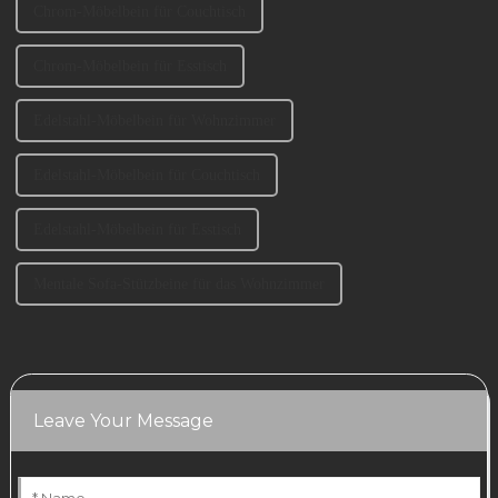
Chrom-Möbelbein für Couchtisch
Chrom-Möbelbein für Esstisch
Edelstahl-Möbelbein für Wohnzimmer
Edelstahl-Möbelbein für Couchtisch
Edelstahl-Möbelbein für Esstisch
Mentale Sofa-Stützbeine für das Wohnzimmer
Leave Your Message