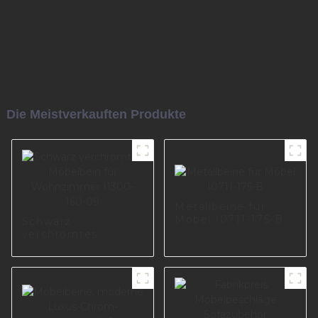
Die Meistverkauften Produkte
Metallbeine für
Möbel I0711-175-B
Schwarz
verchromtes
Möbelbein für
Wohnzimmer
I1300-160-09