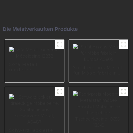
Die Meistverkauften Produkte
Sofa Metall
Sofabein aus Metall
moderne
für Möbelfabrik in
Möbelbeine I2832
Europa A0605
Schwarz lackierte