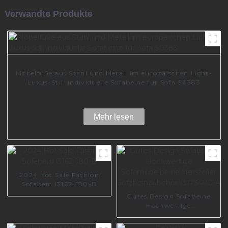
Verwandte Produkte
Möbelfüße aus Stahl und Metall im europäischen Licht-
Luxus-Stil, individuelle Sofabeine für Sofa S0383
Mehr lesen
2024 Hot Sale Fashion
Sofabein I3162-180-B
Gutes Design Sofabeine
Hochwertige
Sofamöbelbeine Hersteller
Sofabeinzubehör I3173-