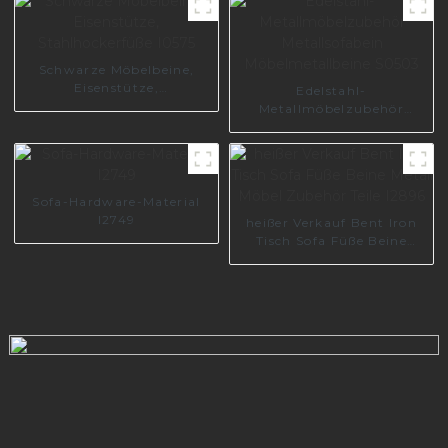
210-A
Schwarze Möbelbeine,
Eisenstütze,
Edelstahl-
Stahlhockerfüße I0575
Metallmöbelzubehör
Metallsofabein
Möbelmetallbeine S0503
Sofa-Hardware-Material
I2749
heißer Verkauf Bent Iron
Tisch Sofa Füße Beine
Metall Möbel Zubehör Teile
I2896