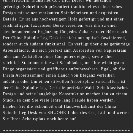
von SHUOHE Industries Co., Ltd. Dieser wunderschön
gefertigte Schreibtisch präsentiert traditionelles chinesisches
Design mit seinen markanten Spindelbeinen und exquisiten
Details. Er ist aus hochwertigem Holz gefertigt und mit einer
reichhaltigen, luxuriösen Beize versehen, was ihn zu einer
atemberaubenden Ergänzung für jedes Zuhause oder Büro macht.
Der China Spindle Leg Desk ist nicht nur optisch faszinierend,
sondern auch äußerst funktional. Es verfügt über eine geräumige
Arbeitsfläche, die sich perfekt zum Ausbreiten von Papierkram
oder zum Aufstellen eines Computers eignet, sowie über
reichlich Stauraum mit zwei Schubladen, um Ihre wichtigsten
Dinge organisiert und griffbereit aufzubewahren. Egal, ob Sie
Ihrem Arbeitszimmer einen Hauch von Eleganz verleihen
möchten oder Um einen stilvollen Arbeitsplatz zu schaffen, ist
der China Spindle Leg Desk die perfekte Wahl. Sein klassisches
Design und seine langlebige Konstruktion machen ihn zu einem
Stück, an dem Sie viele Jahre lang Freude haben werden.
Erleben Sie die Schönheit und Handwerkskunst des China
Spindle Leg Desk von SHUOHE Industries Co., Ltd. und werten
Sie Ihren Arbeitsplatz noch heute auf