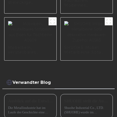
Fabrikpreis
dreieckige
Modernes
Möbelbeine,
Metallstahlmöbel-
Sofabeine aus
Basisteil
schwarzem Metall,
Möbelbeine
A0487
Langlebige
Tischbankbeine
I0650-135-E
Möbelbein,
SHUOHE Möbel
verstellbares
Metallbeine Sofa
Sofabein aus Eisen
dekorative
für Tischbeine
Hardware-Zubehör
A0609
A0583
Verwandter Blog
Ausblick auf die Entwicklung kleiner und mittlerer metallverarbeitender Unternehmen im Jahr 2024
SHUOHE stellt die Ausstellungen im März 2023 aus
Die Metallindustrie hat im
Shuohe Industrial Co., LTD.
Laufe der Geschichte eine
(SHUOHE) wurde im
entscheidende Rolle gespielt
September 2004 in Tianhe,