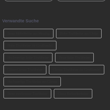
und den Übergang von der
Guangzhou, gegründet. Es
Bronzezeit zur Eisenzeit und
wurde von den beiden
durch die industrielle
Gründern BENNY und
Revolution beschleunigt. Jetzt
JOHNSON mitbegründet. Wir
Verwandte Suche
muss es eine ähnlich
haben an der Ausstellung
entscheidende Rolle spielen ...
CIFM 2023 teilgenommen ...
Beste Möbelbeine aus Messing
Hohe Tischbeine aus China
Hohe Tischbeine im Großhandel
Hochwertige hohe Tischbeine
Beste hohe Tischbeine
China-Chrom-Tischbeine
Chrom-Tischbeine im Großhandel
Hochwertige Tischbeine aus Chrom
Beste verchromte Tischbeine
China Barhockerbeine