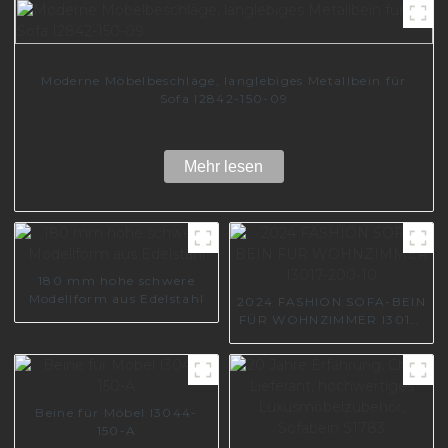
Moderne Möbelbeschläge, langlebiges Metallbein für
Sofa I2842-150-09
Mehr lesen
180 mm hohe schwere
Modellform aus Edelstahl
2024 FASHION SOFA-BEIN
FÜR WOHNZIMMER I3017-
200-10
Beine für Möbel I3044-
150-A