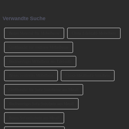
wurde von den beiden
Production Equipment and
Gründern BENNY und
Ingredients Exhibition 2023
JOHNSON mitbegründet. Wir
(CIFM 2023 Interzum
Verwandte Suche
haben an der Ausstellung
Guangzhou) teil. ...
CIFM 2023 teilgenommen ...
Bestes Material für Möbelbeine
China Edelstahl-Möbelbein
Großhandel für rostfreie Möbelbeine
Hochwertiges Möbelbein aus Edelstahl
Bestes rostfreies Möbelbein
China-Metallsofa-Stützbein
Großhandel für Sofa-Stützbeine aus Metall
Hochwertiges Sofa-Stützbein aus Metall
Bestes Sofastützbein aus Metall