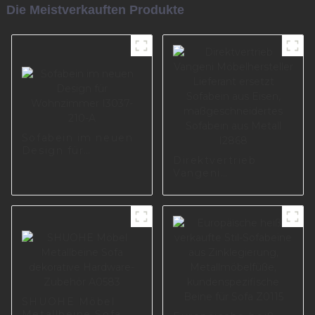
Die Meistverkauften Produkte
Sofabein im neuen
Design für
Direktvertrieb
Wohnzimmer
Vangeni
I3037-210-A
Möbelhersteller
Lieferant ersetzt
Sofabein aus Eisen,
maßgeschneidertes
Sofabein aus Metall
I2868
SHUOHE Möbel
Metallbeine Sofa