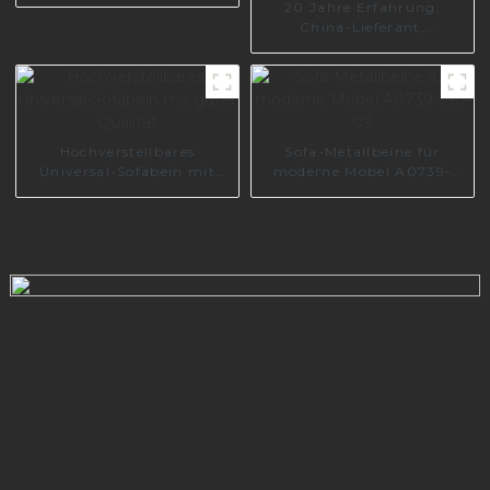
20 Jahre Erfahrung,
China-Lieferant,
hochwertiges
Luxusmöbelzubehör,
Sofabein S1783
Hochverstellbares
Sofa-Metallbeine für
Universal-Sofabein mit
moderne Möbel A0739-
guter Qualität
190-09