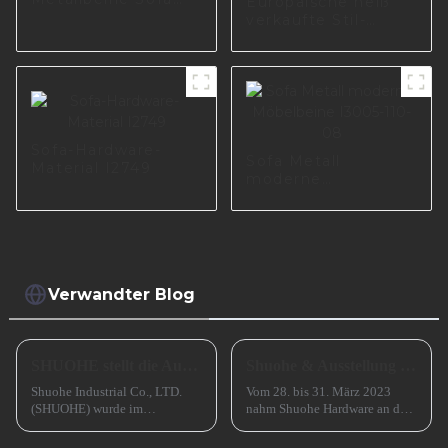
Europäische heiß
dekorative
verkaufte Stil-
Hardware-Zubehör
Sofabeine aus
A0583
Zinklegierung,
Metallmöbelfüße,
kundenspezifische
Beine für Sofa
Z0115
Sofa-Hardware-
Sofa Metall
Material I2749
moderne
Möbelbeine I3005-
110-08
Verwandter Blog
SHUOHE stellt die Ausstellungen im März 2023 aus
Shuohe & Ausstellung CIFM 2023 Interzum Guangzhou
Shuohe Industrial Co., LTD.
Vom 28. bis 31. März 2023
(SHUOHE) wurde im
nahm Shuohe Hardware an der
September 2004 in Tianhe,
China Guangzhou
Guangzhou, gegründet. Es
International Furniture