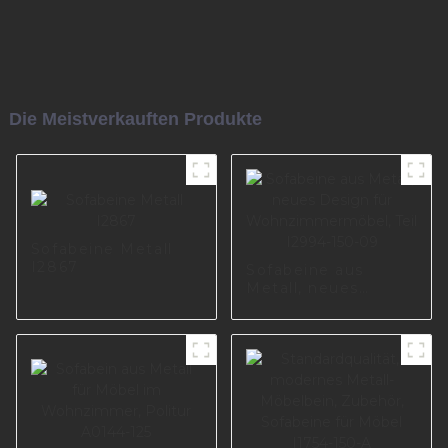
Die Meistverkauften Produkte
Sofabeine Metall
I2867
Sofabeine aus
Metall, neues
Design für
Wohnzimmermöbel,
Teil I2994-150-09