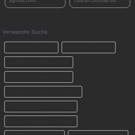
täglichen Leben
Laufe der Geschichte eine
allgegenwärtig, wie zum
entscheidende Rolle gespielt
Beispiel Tischbeine,
und den Übergang von der
Stuhlbeine, Sofabeine,
Bronzezeit zur Eisenzeit und
Barbeine und so weiter. Lassen
durch die industrielle
Sie uns heute darüber sprechen,
Revolution beschleunigt. Jetzt
Verwandte Suche
wie man die Sofabeine
muss es eine ähnlich
auswählt? 1、 Klassifizierung
entscheidende Rolle spielen ...
der SofabeineT...
Beste Bankbeine aus Stahl
Beste Bankbeine aus Stahl
Quadratische Tischbeine aus China
Quadratische Tischbeine aus China
Quadratische Tischbeine im Großhandel
Hochwertige quadratische Tischbeine
Hochwertige quadratische Tischbeine