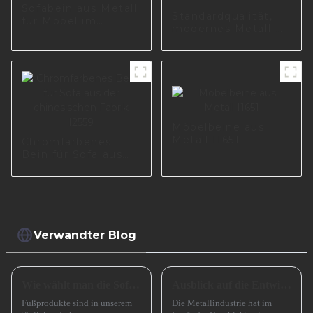
Sofabein aus Metall
Standardqualität,
für Möbel im
modernes Metall-
Wohnzimmer,
Möbelbein,
Politur A0144-125
Zubehör, Sofabeine
für Möbel I1754-150-
A
Möbelbeine aus
Metall I1651
Chromfarbenes
Bein für Sofa aus
der chinesischen
Fabrik I2559
Verwandter Blog
Wie wählt man die Sofabeine aus?
Ausblick auf die Entwicklung kleiner und mittlerer metallverarbeitender Unternehmen im Jahr 2024
Fußprodukte sind in unserem
Die Metallindustrie hat im