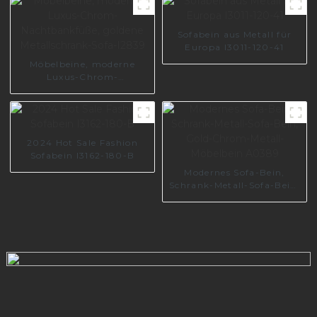
I3168-150-A
Sofabein aus Metall für
Europa I3011-120-41
Möbelbeine, moderne
Luxus-Chrom-
Nachtbankfüße, goldene
Metallschrank-Sofa-I2839
2024 Hot Sale Fashion
Sofabein I3162-180-B
Modernes Sofa-Bein,
Schrank-Metall-Sofa-Bein,
Gold-Chrom-Metall-
Möbelbein A0389