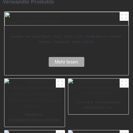
Verwandte Produkte
heißer Verkauf Bent Iron Tisch Sofa Füße Beine Metall
Möbel Zubehör Teile I2896
Mehr lesen
Schwarz verchromtes
Möbelbein für
Wohnzimmer I1300-160-
Moderne,
09
maßgeschneiderte Möbel,
Aluminium-Sofabein,
Möbelzubehör, Bettbeine