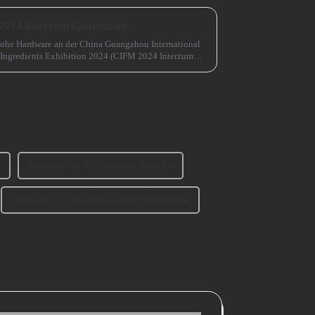
 2024 Interzum Guangzhou
ohe Hardware an der China Guangzhou International
 Ingredients Exhibition 2024 (CIFM 2024 Interzum
Lieferant für Tischbeine in Barhöhe
Hersteller von Tischbeinen mit Stangenhöhe