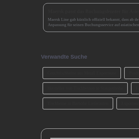
Maersk passt das Buchungsfenster für Asie
Maersk Line gab kürzlich offiziell bekannt, dass ab d
Anpassung für seinen Buchungsservice auf asiatische
das ursprüngliche Buchungsfenster wird erweitert.
Verwandte Suche
Couchtischbeine aus Metall Exporteure
Produ
Hersteller von Tischbeinen in Stangenhöhe
F
Tischbeine in Barhöhe Lieferanten
Exporteur