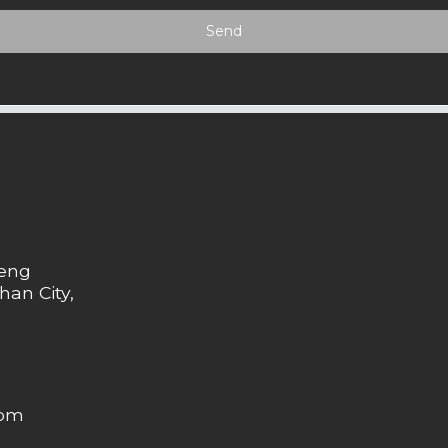
Send
heng
han City,
com