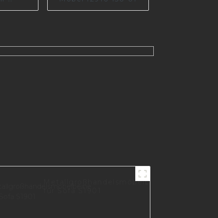
rative
schbeine
r
 S1481
Metallgroßhandelsmöbelbeine
für Sofa S1901