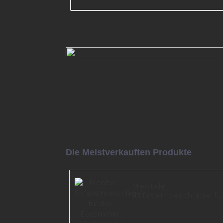
Sofa-Hardware-Material I274
Mehr lesen
Die Meistverkauften Produkte
Mentale
Sofabeinbeschläge fü
das Esszimmer I2987
100-01