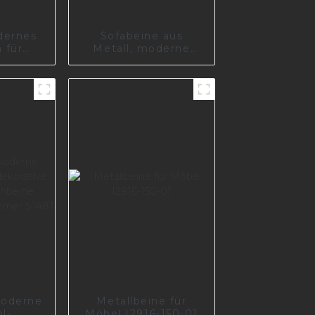
dernes
Sofabeine aus
 für
Metall, moderne
ofa,
Möbelbeine aus
sch
Aluminiumlegierung,
neues Design, A0699
moderne
Metallbeine für
l-
Möbel I2916-150-01