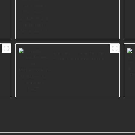
Sofabeine aus
goldenem Metall
A0326
Heißes verkaufendes
Sofa-Metallmodernes
Stützbein für
Möbelteil I0625