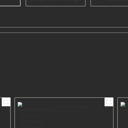
für
Metalldeko
Wohnzimmermöbel,
Sofabeine Ti
Teil I2994-150-09
Zubehö
9
Wohnzimmer
maßgeschneiderte
r
verchromte
-
dreieckige
Couchbeine aus
Foshan-Hersteller,