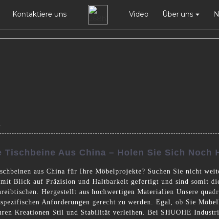
Kontaktiere uns
Video
Über uns
N
a
e Tischbeine Aus China – Holen Sie Sich Noch H
schbeinen aus China für Ihre Möbelprojekte? Suchen Sie nicht wei
it Blick auf Präzision und Haltbarkeit gefertigt und sind somit di
hreibtischen. Hergestellt aus hochwertigen Materialien Unsere quadr
spezifischen Anforderungen gerecht zu werden. Egal, ob Sie Möbelh
Ihren Kreationen Stil und Stabilität verleihen. Bei SHUOHE Industri