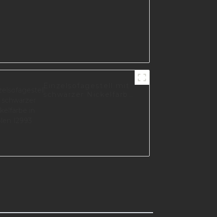
Einzelsofagestell mit
schwarzer Nickelfarbe
in Polen I2993