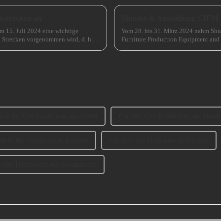
nstrecken an
Shuohe & Ausstellung CIFM
em 15. Juli 2024 eine wichtige
Vom 28. bis 31. März 2024 nahm Shu
n Strecken vorgenommen wird, d. h.
Furniture Production Equipment and
Guangzhou) teil, wo...
kte für Couchtischbeine aus Metall
Produkt: Couchtischbeine aus Metall
abrik für Tischbeine in Barhöhe
Fabriken für Tischbeine in Barhöhe
 von Tischbeinen mit Stangenhöhe