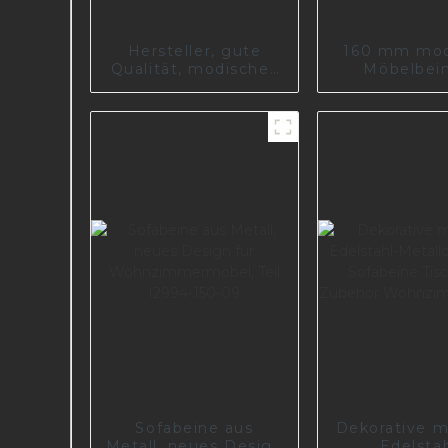
Hersteller, gute
160 mm mo
Qualität, modisches
Möbelbein
Design, langlebiges
Schrank, S
Metall-Eisen-
Couchti
Tischbein S0133
Sofabeine aus
Dekorative 
Metall, neues Design
Edelstah