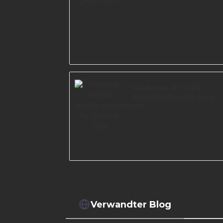
Moderne #31285
Hochleistungsbeine
für Schrank, Tisch
Verwandter Blog