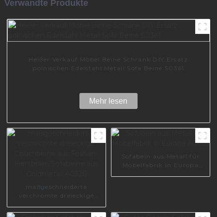
Verwandte Produkte
Heißer Verkauf Möbel Beine Schrank DIY Ersatz
polnischen Edelstahl Metall Sofa Beine S0361
Mehr lesen
Sofabein aus Metall für
Möbelfabrik in Europa
A0605
maßgeschneiderte
verchromte dreieckige
Couchbeine aus Foshan-
Hersteller, Sofabeine aus