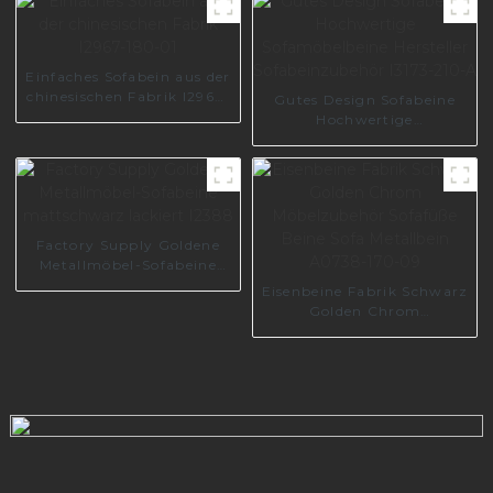
Goldmetall A0326
Einfaches Sofabein aus der
chinesischen Fabrik I2967-
Gutes Design Sofabeine
180-01
Hochwertige
Sofamöbelbeine Hersteller
Sofabeinzubehör I3173-
210-A
Factory Supply Goldene
Metallmöbel-Sofabeine
mattschwarz lackiert
Eisenbeine Fabrik Schwarz
I2388
Golden Chrom
Möbelzubehör Sofafüße
Beine Sofa Metallbein
A0738-170-09