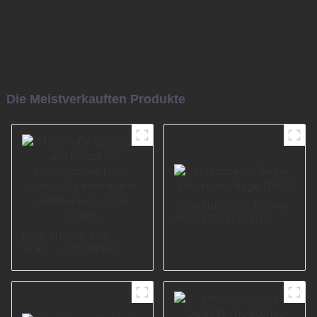
Die Meistverkauften Produkte
Sofazubehör Beine
Möbelbeschläge
I2897
Möbelfüße aus
Stahl und Metall im
europäischen Licht-
Luxus-Stil,
individuelle
Sofabeine für Sofa
S0383