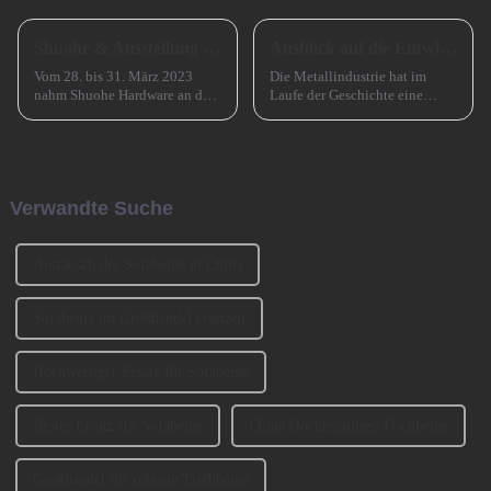
Shuohe & Ausstellung CIFM 2023 Interzum Guangzhou
Ausblick auf die Entwicklung kleiner und mittlerer metallverarbeitender Unternehmen im Jahr 2024
Vom 28. bis 31. März 2023
Die Metallindustrie hat im
nahm Shuohe Hardware an der
Laufe der Geschichte eine
China Guangzhou
entscheidende Rolle gespielt
International Furniture
und den Übergang von der
Production Equipment and
Bronzezeit zur Eisenzeit und
Ingredients Exhibition 2023
durch die industrielle
(CIFM 2023 Interzum
Revolution beschleunigt. Jetzt
Verwandte Suche
Guangzhou) teil. ...
muss es eine ähnlich
entscheidende Rolle spielen ...
Austausch der Sofabeine in China
Sofabeine im Großhandel ersetzen
Hochwertiger Ersatz für Sofabeine
Bester Ersatz für Sofabeine
China Hochleistungs-Tischbeine
Großhandel für robuste Tischbeine