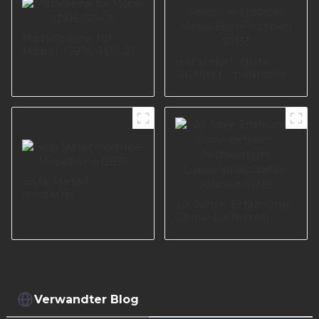
Metallbeine für
Möbel I2916-150-01
Hersteller, gute
Qualität, modisches
Design, langlebiges
Metall-Eisen-
Tischbein S0133
Sofa Metall
moderne
20 Jahre Erfahrung,
Möbelbeine I2856
China-Lieferant,
hochwertiges
Luxusmöbelzubehör,
Sofabein S1783
Verwandter Blog