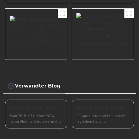
Sofafüße aus Metall
Möbelzubehör
I3006-140-A
Metallsofabein
Metallbeine für
I2797-120-09
Modernes Sofabein
heißer Verkauf Bent
in schwarzer Farbe
Iron Tisch Sofa
I2603-140-B
Füße Beine Metall
Möbel Zubehör
Teile I2896
Verwandter Blog
Shuohe & Ausstellung CIFM 2024 Interzum Guangzhou
Wie wählt man die Sofabeine aus?
Vom 28. bis 31. März 2024
Fußprodukte sind in unserem
nahm Shuohe Hardware an der
täglichen Leben
China Guangzhou
allgegenwärtig, wie zum
International Furniture
Beispiel Tischbeine,
Production Equipment and
Stuhlbeine, Sofabeine,