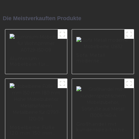
Die Meistverkauften Produkte
Sofa Metall
Aluminium-
moderne
Möbelbein für
Möbelbeine I2832
Wohnzimmer
A0729-150-09
Großhandel mit
Möbelbeine Füße
kundenspezifischem
120 mm 150 mm
Möbelzubehör,
180 mm Höhe