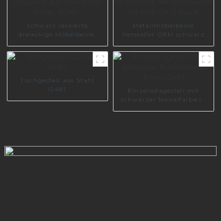
Schwarz lackierte
Metallmöbelbeine
dreieckige Möbelbeine,
Hersteller OEM schwarz
Sofabeine aus schwarzem
verchromte
Metall, A0487
Metallsofabeine für Sofa
I2975-244-A
Tischgestell aus Stahl
I2481
Einzelsofagestell mit
schwarzer Nickelfarbe in
Polen I2993