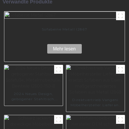
Verwandte Produkte
Sofabeine Metall I2867
Mehr lesen
2024 Neues Design,
gebogener Stahltisch,
Direktvertrieb Vangeni
Sofafüße,
Möbelhersteller Lieferant
Metallmöbelfüße, Beinteile
ersetzt Sofabein aus Eisen,
I2600-150-B
maßgeschneidertes
Sofabein aus Metall I2868