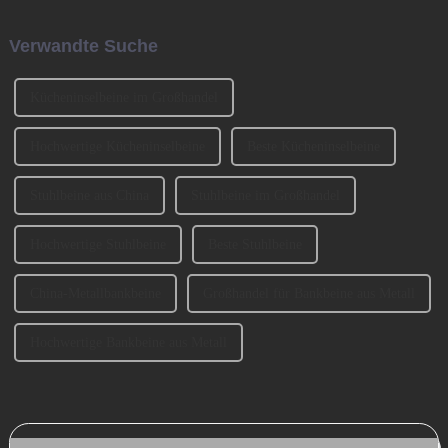
Ingredients Exhibition 2024
Barbeine und so weiter. Lassen
(CIFM 2024 Interzum
Sie uns heute darüber sprechen,
Verwandte Suche
Guangzhou) teil, wo...
wie man die Sofabeine
auswählt? 1、 Klassifizierung
der SofabeineT...
Kücheninselbeine im Großhandel
Hochwertige Kücheninselbeine
Beste Kücheninselbeine
Stuhlbeine aus China
Stuhlbeine im Großhandel
Hochwertige Stuhlbeine
Beste Stuhlbeine
China-Metallbankbeine
Großhandel für Bankbeine aus Metall
Hochwertige Bankbeine aus Metall