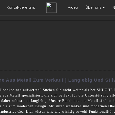
Kontaktiere uns
Video
Über uns
N
e Aus Metall Zum Verkauf | Langlebig Und Stilv
lbankbeinen aufwerten? Suchen Sie nicht weiter als bei SHUOHE In
e aus Metall spezialisiert, die sich perfekt für die Unterstützung 
daher robust und langlebig. Unsere Bankbeine aus Metall sind so kon
len bis zum modernen Design. Mit ihrer schlanken und modernen Obe
stries Co., Ltd. wissen wir, wie wichtig sowohl Funktionalität a