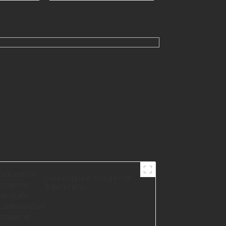
üße,
fabein
Dekorative moderne
Edelstahl-
Metalldekorative
Sofabeine Tischbeine
Zubehör Wohnzimmer
S1481