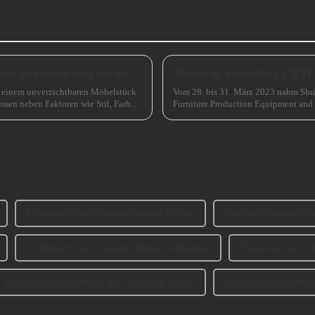
Wie wählt man zwischen einem Sofa mit hohen und einem Sofa mit niedrigen Beinen?
Shuohe & Ausstellung CIFM
zu einem unverzichtbaren Möbelstück
Vom 28. bis 31. März 2023 nahm Shu
ssen neben Faktoren wie Stil, Farbe
Furniture Production Equipment and
Guangzhou) teil. ...
Eichentisch mit schwarzen Beinen Factory
Fabriken Eichentisch 
Eichentisch mit schwarzen Beinen Lieferanten
Exporteur von Eic
Produkte aus Eichentisch mit schwarzen Beinen
Eichentisch mit schwa