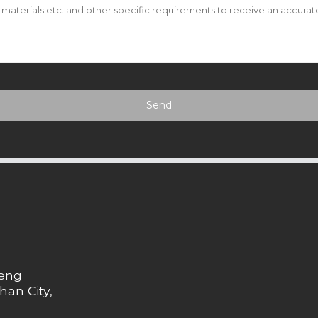
Send
heng
han City,