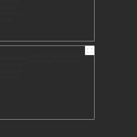
Einzelsofagestell mit
schwarzer Nickelfarbe
in Polen I2993