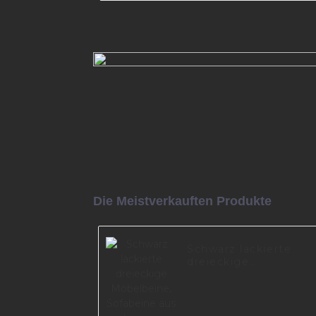
Möbelfüße aus Stahl und Metal
europäischen Licht-Luxus-Sti
individuelle Sofabeine für Sofa 
Mehr lesen
Die Meistverkauften Produkte
Schwarz lackierte
dreieckige
Möbelbeine,
Sofabeine aus
schwarzem Metall,
A0487