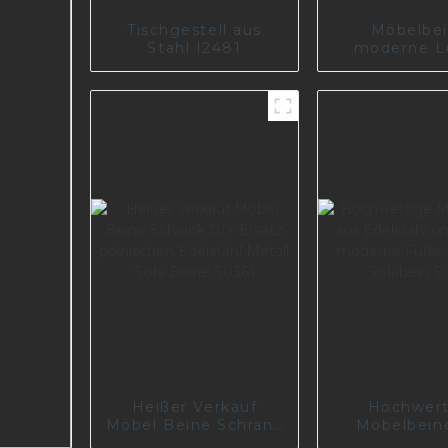
Tischgestell aus
Möbelbei
Stahl I2481
moderne L
Chrom
Nachtbank
golden
Metallschran
I2839
Heißer Verkauf
Hochwert
Möbel Beine Schrank
Möbelbein
DIY Ersatz
Edelstahl und