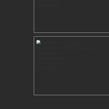
Fabrikpreis
Möbelbeschläge
Sofazubehör
Metallsofabeine
Chrommöbelbeine
I3014-150-08