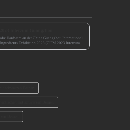
 2023 Interzum Guangzhou
ohe Hardware an der China Guangzhou International
 Ingredients Exhibition 2023 (CIFM 2023 Interzum
mit schwarzen Beinen
hentischen mit schwarzen Beinen
rzen Beinen