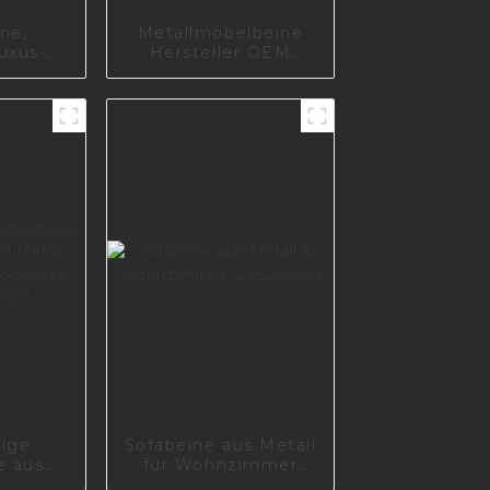
ne,
Metallmöbelbeine
uxus-
Hersteller OEM
-
schwarz verchromte
füße,
Metallsofabeine für
e
Sofa I2975-244-A
k-Sofa-
ige
Sofabeine aus Metall
e aus
für Wohnzimmer
 Metall,
I2982-150-A