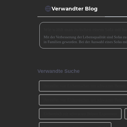
Verwandter Blog
Mit der Verbesserung der Lebensqualität sind Sofas 
in Familien geworden. Bei der Auswahl eines Sofas mü
und Material auch ... berücksichtigt werden.
Verwandte Suche
Hersteller von Eichentischen mit schwarzen Beinen
Hersteller von Eichentischen mit schwarzen Beinen
Eichentisch mit schwarzen Beinen Exporteure