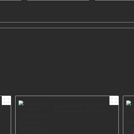
polnischen Edelstahl
moderne F
Metall Sofa Beine
poliertes So
l im
S0361
S0501
l,
S0383
Buddycabin Metall-
Möbelbeine, schwarz,
Retro-Silber, DIY-
Sofabeine mit
Schrauben für
Schranktisch-