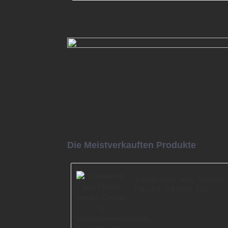
Sofabeine Metall I2867
Mehr lesen
Die Meistverkauften Produkte
Sofabeine aus Metall,
neues Design für
Wohnzimmermöbel,
Teil I2994-150-09