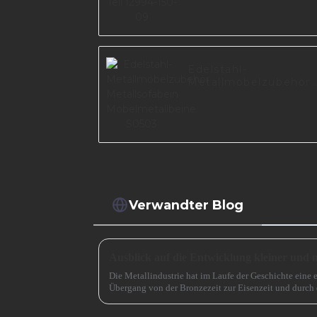
Edelstahl-
Metallmöbelzubehör
Metallsofabein
Möbelmetallbeine
S0503
Verwandter Blog
Die Metallindustrie hat im Laufe der Geschichte eine 
Übergang von der Bronzezeit zur Eisenzeit und durch 
beschleunigt. Jetzt muss es eine ähnlich entscheidende 