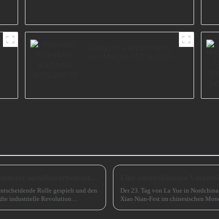
Robustes Möbelbein
aus Metall I3016-200-
10
Ausblick auf die Entwicklung kleiner und mittlerer metallverarbeitender Unternehmen im Jahr 2024
entscheidende Rolle gespielt und den
Der 23. Tag von La Yue in Nordchina
die industrielle Revolution
Xiao Nian-Fest im chinesischen Mond
Rolle spielen ...
(chinesisches) Neujahr“ genannt.