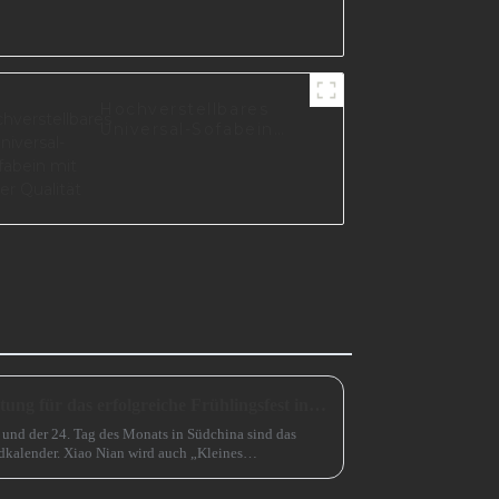
Hochverstellbares
Universal-Sofabein
mit guter Qualität
Eine unverzichtbare Vorbereitung für das erfolgreiche Frühlingsfest in China
 und der 24. Tag des Monats in Südchina sind das
kalender. Xiao Nian wird auch „Kleines