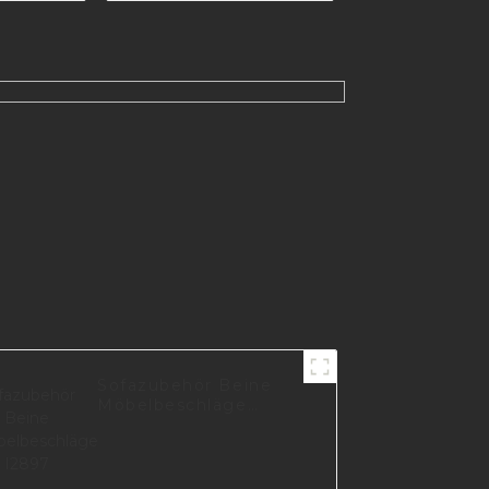
1384
schwarz Sofa Beine
A0735-165-B
Sofazubehör Beine
Möbelbeschläge
I2897