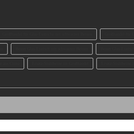
Großhandel für Glas-Esstische mit schwarzen Beinen
Großhandel für G
en
Bester Glas-Esstisch mit schwarzen Beinen
Bester Glas-Esstis
ne aus China
Ersatz-Stuhlbeine im Großhandel
Ersatz-Stuhlbeine 