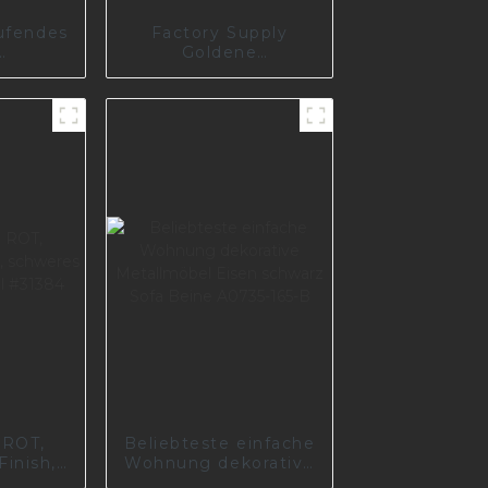
ufendes
Factory Supply
Goldene
ernes
Metallmöbel-
 für
Sofabeine
I0625
mattschwarz lackiert
I2388
 ROT,
Beliebteste einfache
inish,
Wohnung dekorative
fabein,
Metallmöbel Eisen