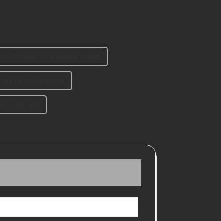
las-Esstische mit schwarzen Beinen
ch mit schwarzen Beinen
im Großhandel