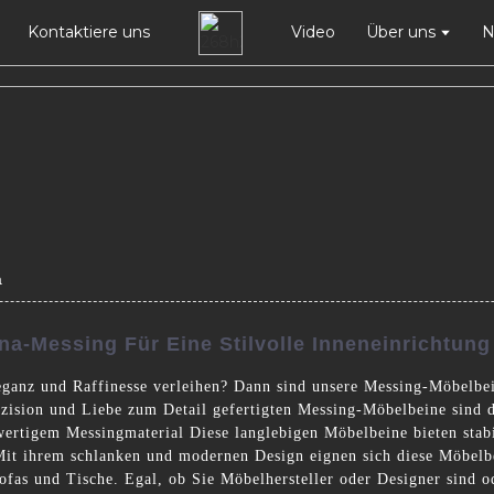
Kontaktiere uns
Video
Über uns
N
a
a-Messing Für Eine Stilvolle Inneneinrichtung
ganz und Raffinesse verleihen? Dann sind unsere Messing-Möbelb
äzision und Liebe zum Detail gefertigten Messing-Möbelbeine sind d
wertigem Messingmaterial Diese langlebigen Möbelbeine bieten stab
. Mit ihrem schlanken und modernen Design eignen sich diese Möbelb
as und Tische. Egal, ob Sie Möbelhersteller oder Designer sind o