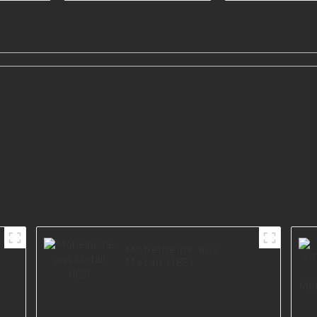
I2993
Modell #3
Möbelbeine aus
Metall I1651