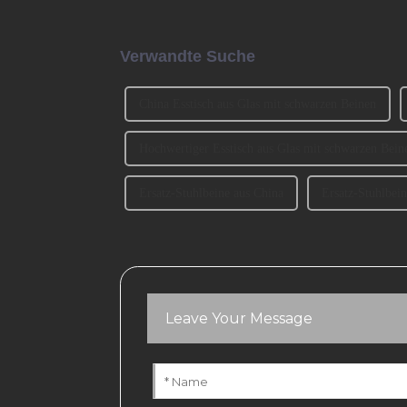
Verwandte Suche
China Esstisch aus Glas mit schwarzen Beinen
Hochwertiger Esstisch aus Glas mit schwarzen Bein
Ersatz-Stuhlbeine aus China
Ersatz-Stuhlbei
Leave Your Message