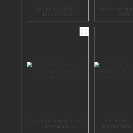
Beine für Möbel
Heißes verka
I3044-150-A
Sofa-
Metallmod
Stützbein
Möbelteil 
Einzelsofagestell mit
Sofamöbel
schwarzer
glänzendes F
Nickelfarbe in Polen
schweres So