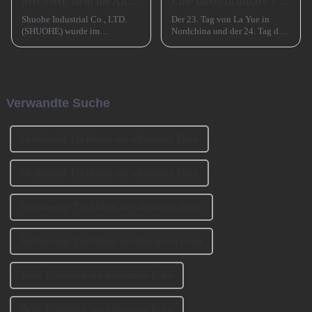
SHUOHE stellt die Ausstellungen im März 2023 aus
Eine unverzichtbare Vorbereitung für das erfolgreiche Frühlingsfest in China
Shuohe Industrial Co., LTD.
Der 23. Tag von La Yue in
(SHUOHE) wurde im
Nordchina und der 24. Tag des
September 2004 in Tianhe,
Monats in Südchina sind das
Guangzhou, gegründet. Es
Xiao Nian-Fest im chinesischen
wurde von den beiden
Mondkalender. Xiao Nian wird
Gründern BENNY und
auch „Kleines (chinesisches)
JOHNSON mitbegründet. Wir
Neujahr“ genannt.
Verwandte Suche
haben an der Ausstellung
CIFM 2023 teilgenommen ...
Großhandel Tischbeine aus schwarzem Eisen
Großhandel Tischbeine aus schwarzem Eisen
Hochwertige Tischbeine aus schwarzem Eisen
Hochwertige Tischbeine aus schwarzem Eisen
Beste Tischbeine aus schwarzem Eisen
Beste Tischbeine aus schwarzem Eisen