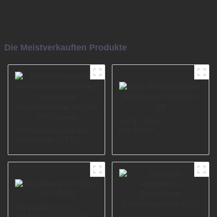
Die Meistverkauften Produkte
Sofa Metall
moderne
Metallmöbelbeine
Möbelbeine I3001-
Hersteller OEM
130-09
schwarz
verchromte
Metallsofabeine für
Sofa I2975-244-A
Metallbeine für
Möbel I0711-175-B