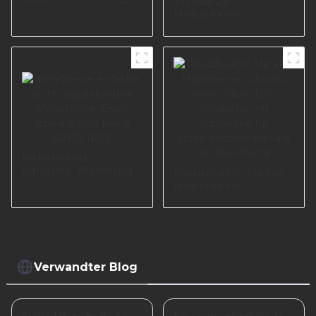
Schwarze
Möbelbeine,
Eisenstütze,
Stahlhockerfüße
I0575
Beliebteste
einfache Wohnung
Buddycabin Metall-
dekorative
Möbelbeine,
Metallmöbel Eisen
schwarz, Retro-
schwarz Sofa Beine
Silber, DIY-
A0735-165-B
Sofabeine mit
Schrauben für
Schranktisch-
Hardware A0734-
Verwandter Blog
170-09