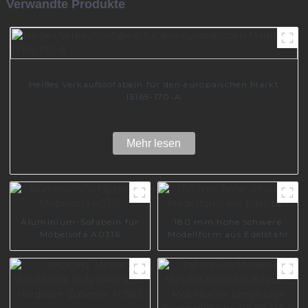
Verwandte Produkte
Heißes Verkaufssofabein für den europäischen Markt
I3165-170-A
Mehr lesen
Aluminium-Sofabein für
180 mm hohe schwere
Möbelsofa A0316
Modellform aus Edelstahl