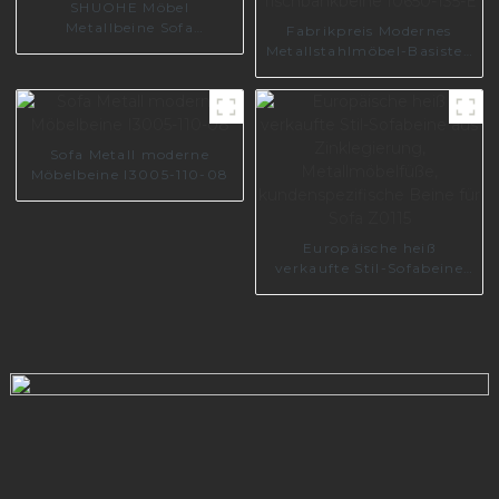
SHUOHE Möbel
Metallbeine Sofa
Fabrikpreis Modernes
dekorative Hardware-
Metallstahlmöbel-Basisteil
Zubehör A0583
Möbelbeine Langlebige
Tischbankbeine I0650-135-
E
Sofa Metall moderne
Möbelbeine I3005-110-08
Europäische heiß
verkaufte Stil-Sofabeine
aus Zinklegierung,
Metallmöbelfüße,
kundenspezifische Beine
für Sofa Z0115