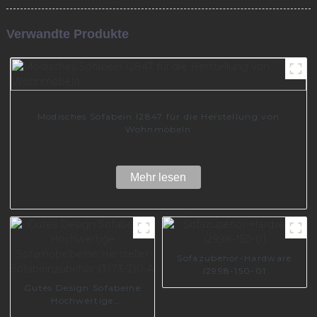
Verwandte Produkte
Modisches Sofabein I2847 für die Herstellung von
Wohnmöbeln
Mehr lesen
Sofazubehör-Hardware
I2998-150-01
Gutes Design Sofabeine
Hochwertige
Sofamöbelbeine Hersteller