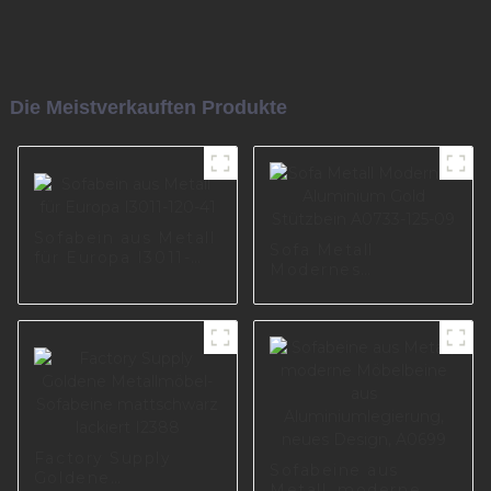
Die Meistverkauften Produkte
Sofabein aus Metall
Sofa Metall
für Europa I3011-
Modernes
120-41
Aluminium Gold
Stützbein A0733-
125-09
Factory Supply
Sofabeine aus
Goldene
Metall, moderne