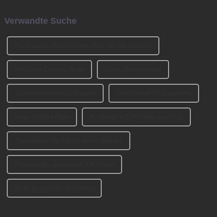
Barbeine und so weiter. Lassen
auch „Kleines (chinesisches)
Sie uns heute darüber sprechen,
Neujahr“ genannt.
Verwandte Suche
wie man die Sofabeine
auswählt? 1、 Klassifizierung
der SofabeineT...
Hochwertige Beine aus der Mitte des Jahrhunderts
Beste Mid-Century-Beine
China-Sitzbankbeine
Sitzbankbeine im Großhandel
Hochwertige Sitzbankbeine
Beste Sitzbankbeine
Ausziehbare Tischbeine aus China
Ausziehbare Tischbeine im Großhandel
Hochwertige ausziehbare Tischbeine
Beste ausziehbare Tischbeine