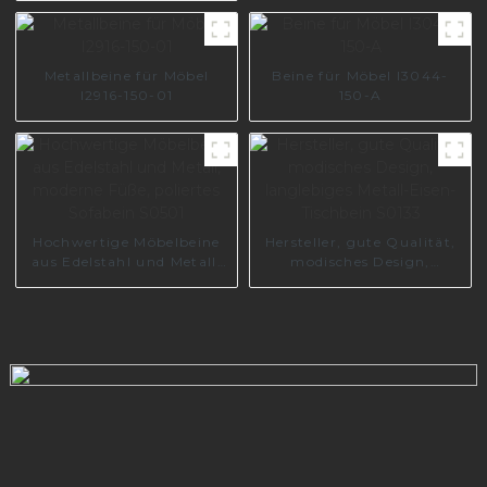
Sofabeinzubehör I3173-
210-A
Metallbeine für Möbel
Beine für Möbel I3044-
I2916-150-01
150-A
Hochwertige Möbelbeine
Hersteller, gute Qualität,
aus Edelstahl und Metall,
modisches Design,
moderne Füße, poliertes
langlebiges Metall-Eisen-
Sofabein S0501
Tischbein S0133