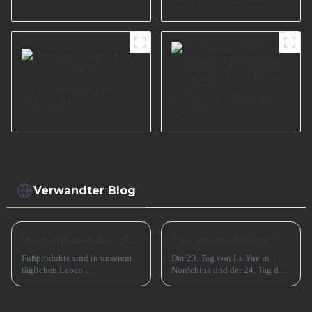
Metallmöbel-
Möbelbeine aus
Sofabeine
Aluminiumlegierung,
mattschwarz
neues Design,
lackiert I2388
A0699
Tischgestell aus
Einfaches Sofabein
Stahl I2481
aus der
chinesischen Fabrik
I2967-180-01
Verwandter Blog
Wie wählt man die Sofabeine aus?
Eine unverzichtbare Vorbereitung für das erfolgreiche Frühlingsfest in China
Fußprodukte sind in unserem
Der 23. Tag von La Yue in
täglichen Leben
Nordchina und der 24. Tag des
allgegenwärtig, wie zum
Monats in Südchina sind das
Beispiel Tischbeine,
Xiao Nian-Fest im chinesischen
Stuhlbeine, Sofabeine,
Mondkalender. Xiao Nian wird