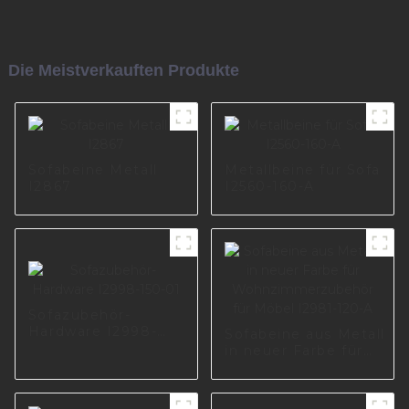
Die Meistverkauften Produkte
Sofabeine Metall
Metallbeine für Sofa
I2867
I2560-160-A
Sofazubehör-
Hardware I2998-
Sofabeine aus Metall
150-01
in neuer Farbe für
Wohnzimmerzubehör
für Möbel I2981-120-
A