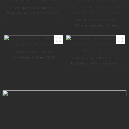
Sofa Metall moderne
Möbelbeine A0739-190-09
Beliebteste einfache
Wohnung dekorative
Metallmöbel Eisen
schwarz Sofa Beine
A0735-165-B
Sofazubehör Beine
Möbelbeschläge I2897
Sofabein aus Metall für
Möbel im Wohnzimmer,
Politur A0144-125