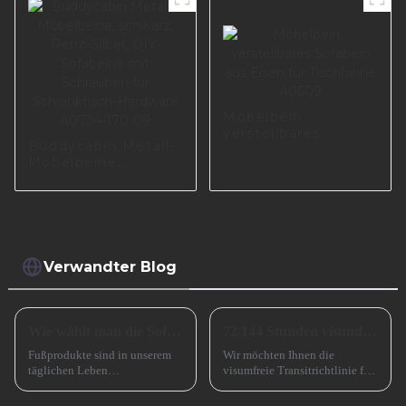
Möbelbein,
verstellbares
Buddycabin Metall-
Sofabein aus Eisen
Möbelbeine,
für Tischbeine
schwarz, Retro-
A0609
Silber, DIY-
Sofabeine mit
Schrauben für
Schranktisch-
Hardware A0734-
Verwandter Blog
170-09
Wie wählt man die Sofabeine aus?
72/144 Stunden visumfreier Transit nach China
Fußprodukte sind in unserem
Wir möchten Ihnen die
täglichen Leben
visumfreie Transitrichtlinie für
allgegenwärtig, wie zum
72/144 Stunden in China
Beispiel Tischbeine,
vorstellen, die die Ein- und