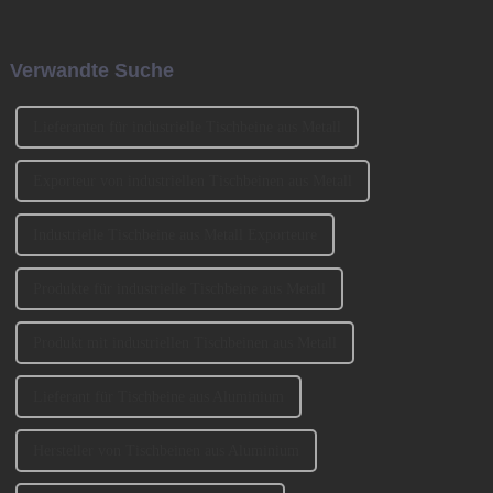
Stuhlbeine, Sofabeine,
Ausreise ausländischer
Barbeine und so weiter. Lassen
Reisender, die für kurzfristige
Sie uns heute darüber sprechen,
Geschäftsreisen nach
Verwandte Suche
wie man die Sofabeine
Guangzhou kommen, erheblich
auswählt? 1、 Klassifizierung
erleichtert.
der SofabeineT...
Lieferanten für industrielle Tischbeine aus Metall
Exporteur von industriellen Tischbeinen aus Metall
Industrielle Tischbeine aus Metall Exporteure
Produkte für industrielle Tischbeine aus Metall
Produkt mit industriellen Tischbeinen aus Metall
Lieferant für Tischbeine aus Aluminium
Hersteller von Tischbeinen aus Aluminium