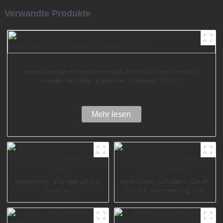
Verwandte Produkte
Hochwertige Möbelbeine aus Edelstahl und Metall,
moderne Füße, poliertes Sofabein S0501
Mehr lesen
Möbelbein aus Metall für
Modisches Sofabein I2847
Sofa im
für die Herstellung von
Wohnzimmermöbel I2465
Wohnmöbeln