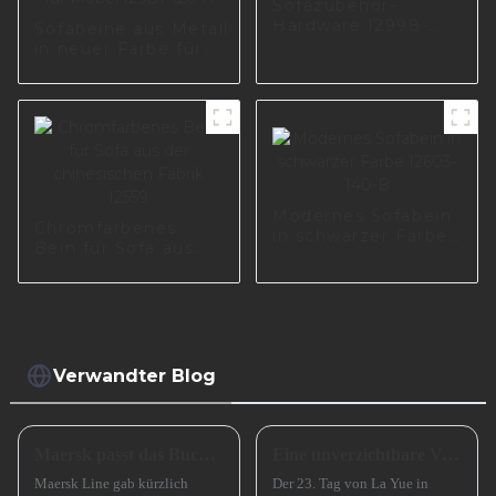
Sofazubehör-
Hardware I2998-
Sofabeine aus Metall
150-01
in neuer Farbe für
Wohnzimmerzubehör
für Möbel I2981-120-
A
Modernes Sofabein
Chromfarbenes
in schwarzer Farbe
Bein für Sofa aus
I2603-140-B
der chinesischen
Fabrik I2559
Verwandter Blog
Maersk passt das Buchungsfenster für Asienstrecken an
Eine unverzichtbare Vorbereitung für das erfolgreiche Frühlingsfest in China
Maersk Line gab kürzlich
Der 23. Tag von La Yue in