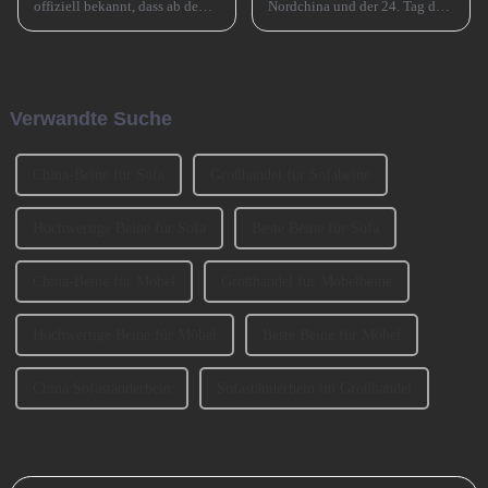
offiziell bekannt, dass ab dem
Nordchina und der 24. Tag des
15. Juli 2024 eine wichtige
Monats in Südchina sind das
Anpassung für seinen
Xiao Nian-Fest im chinesischen
Buchungsservice auf
Mondkalender. Xiao Nian wird
asiatischen Strecken
auch „Kleines (chinesisches)
vorgenommen wird, d. h. das
Neujahr“ genannt.
Verwandte Suche
ursprüngliche Buchungsfenster
wird erweitert.
China-Beine für Sofa
Großhandel für Sofabeine
Hochwertige Beine für Sofa
Beste Beine für Sofa
China-Beine für Möbel
Großhandel für Möbelbeine
Hochwertige Beine für Möbel
Beste Beine für Möbel
China Sofaständerbein
Sofaständerbein im Großhandel