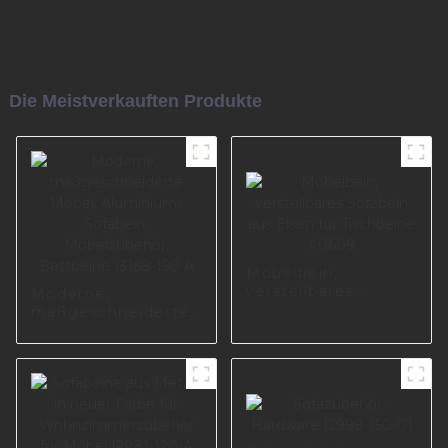
Die Meistverkauften Produkte
Möbelbein,
verstellbares
Moderne,
Sofabein aus Eisen
maßgeschneiderte
für Tischbeine
Möbel, Aluminium-
A0609
Sofabein,
Möbelzubehör,
Bettbeine I3168-
150-A