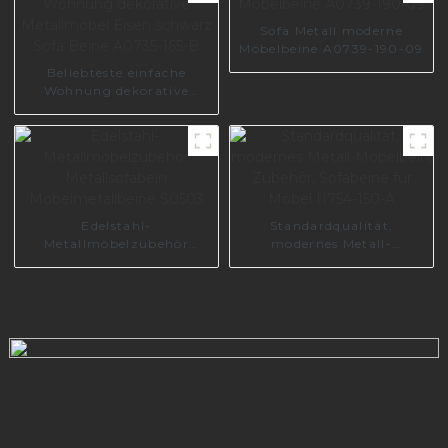
Sofa Metall moderne
Möbelbeine A0739-190-09
Beliebteste einfache
Wohnung dekorative
Metallmöbel Eisen
schwarz Sofa Beine
A0735-165-B
Edelstahl-
Standardqualität,
Metallmöbelzubehör
modernes Metall-
Metallsofabein
Möbelbein, Zubehör,
Möbelmetallbeine S0503
Sofabeine für Möbel I1754-
150-A