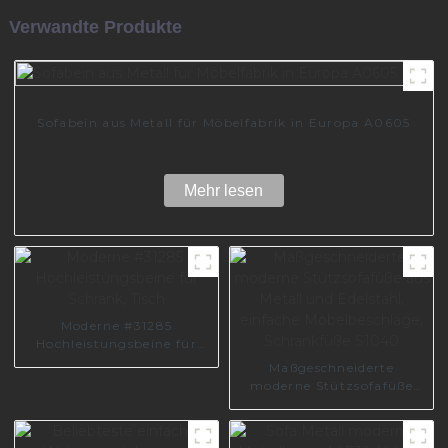
Verwandte Produkte
Sofabein aus Metall für Möbelfabrik in Europa A0605
Mehr lesen
Moderne #31285
Hochleistungsbeine für
Schrank, Tisch
Maßgeschneiderte
moderne Stützsofafüße
aus Metall und Edelstahl,
einfache Möbelbeschläge,
Schrankfüße S1040