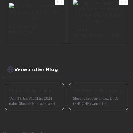
Sofa Metallbein
A0738-170-09
Sofa Metall
Heißes
moderne
verkaufendes Sofa-
Möbelbeine A0739-
Metallmodernes
190-09
Stützbein für
Möbelteil I0625
Verwandter Blog
Shuohe & Ausstellung CIFM 2024 Interzum Guangzhou
SHUOHE stellt die Ausstellungen im März 2023 aus
Vom 28. bis 31. März 2024
Shuohe Industrial Co., LTD.
nahm Shuohe Hardware an der
(SHUOHE) wurde im
China Guangzhou
September 2004 in Tianhe,
International Furniture
Guangzhou, gegründet. Es
Production Equipment and
wurde von den beiden
Ingredients Exhibition 2024
Gründern BENNY und
(CIFM 2024 Interzum
JOHNSON mitbegründet. Wir