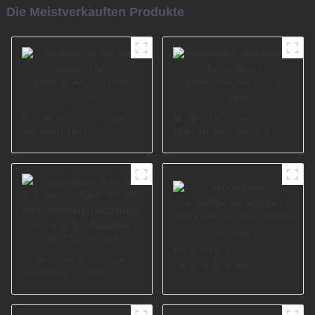
Die Meistverkauften Produkte
Sofabein im neuen
Möbelbein aus
Design für
Metall für Sofa im
Wohnzimmer
Wohnzimmermöbel
I3037-210-A
I2465
Möbelbein,
Eisenbeine Fabrik
verstellbares
Schwarz Golden
Sofabein aus Eisen
Chrom
für Tischbeine
Möbelzubehör
A0609
Sofafüße Beine