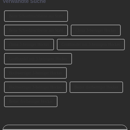
Verwandte Suche
Guangzhou) teil, wo...
haben an der Ausstellung
CIFM 2023 teilgenommen ...
Beste Schreibtischbeine aus Stahl
Beste Schreibtischbeine aus Stahl
China 3-beiniger Hocker
China 3-beiniger Hocker
Großhandel mit 3-beinigem Hocker
Großhandel mit 3-beinigem Hocker
Hochwertiger 3-beiniger Hocker
Hochwertiger 3-beiniger Hocker
Bester dreibeiniger Hocker
Bester dreibeiniger Hocker