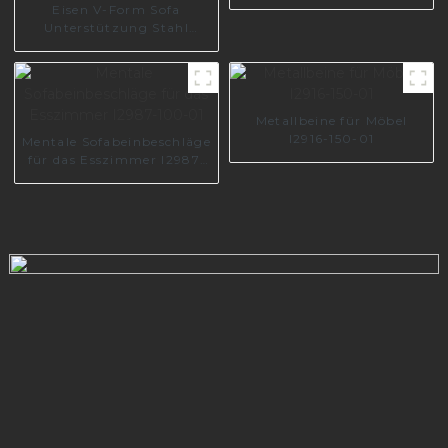
Eisen V-Form Sofa
Unterstützung Stahl
Möbel Füße Nachttisch
Metall Sofa Bein S0250
Metallbeine für Möbel
I2916-150-01
Mentale Sofabeinbeschläge
für das Esszimmer I2987-
100-01