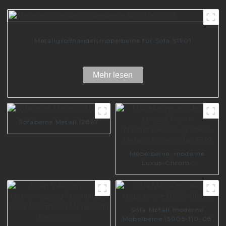
Metallgroßhandelsmöbelbeine für Sofa S1901
Mehr lesen
Sofabeine Metall I2867
Möbelbeine, moderne
Luxus-Chrom-
Nachtbankfüße, goldene
Metallschrank-Sofa-I2839
Sofa Metall moderne
Möbelbeine I3005-110-08