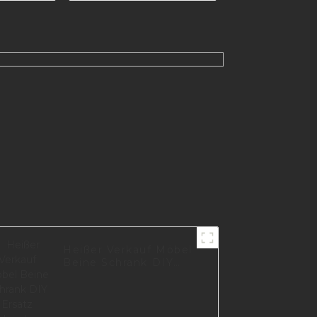
für Tischbeine A0609
Heißer Verkauf Möbel
Beine Schrank DIY
Ersatz polnischen
Edelstahl Metall Sofa
Beine S0361