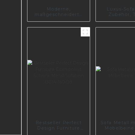
Moderne,
Luxus-Sofa
maßgeschneiderte
Zubehör, T
Möbel, Aluminium-
Möbelbesch
Sofabein,
Schrankbett
Möbelzubehör,
abgewinke
Bettbeine I3168-150-
goldfarb
A
Metallsof
A0371
Bestseller Perfect
Sofa Metall 
Design Furniture
Möbelbeine
Eisen poliert Schrank