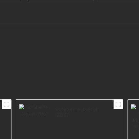
Metall Sofabein
I3014-160-08
1
Sofabeine Metall
I2867