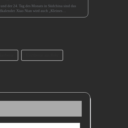
 und der 24. Tag des Monats in Südchina sind das
kalender. Xiao Nian wird auch „Kleines
kerbeine
Tischbeine aus Rohr