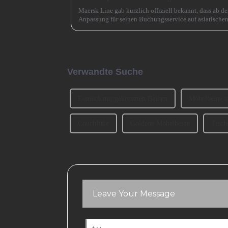
Maersk Line gab kürzlich offiziell bekannt, dass ab d
Anpassung für seinen Buchungsservice auf asiatische
das ursprüngliche Buchungsfenster wird erweitert.
Verwandte Suche
Esstisch mit gekreuzten Beinen
Möbelbeine a
Couchfüße
Goldene Möbelbeine
Tisch
Leave Your Message