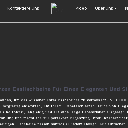
Kontaktiere uns
Video
Über uns
N
zen Esstischbeine Für Einen Eleganten Und St
beinen, um das Aussehen Ihres Essbereichs zu verbessern? SHUOHE I
n sorgfältig entworfen, um Ihrem Essbereich einen Hauch von Elega
e sind robust, langlebig und auf eine lange Lebensdauer ausgelegt. 
rahlung und macht ihn zur perfekten Ergänzung Ihrer Inneneinricht
seitigen Tischbeine passen nahtlos zu jedem Design. Mit einfacher 