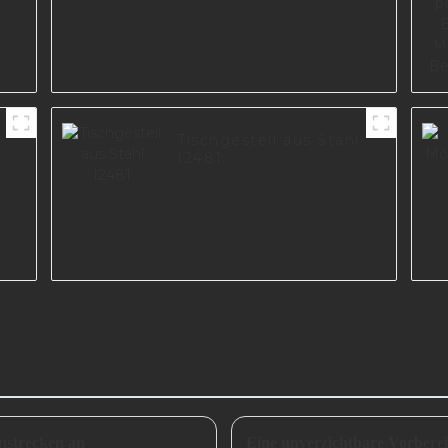
Tischgestell aus Stahl
I2481
nstrecken an