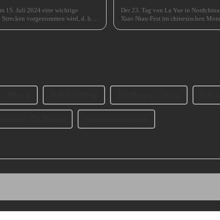
em 15. Juli 2024 eine wichtige
Der 23. Tag von La Yue in Nordchina
n Strecken vorgenommen wird, d. h.
Xiao Nian-Fest im chinesischen Mond
(chinesisches) Neujahr“ genannt.
us Messing
Hohe Tischbeine
Tischbeine aus Chrom
Barhoc
gestell mit Metallsockel
Schrank-Nivellierfüße