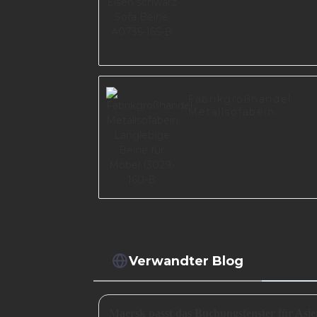
Fabrikgroßhandel
Metallsofabein
Langlebige Beine für
Möbel I3029-160-B
Verwandter Blog
Maersk passt das Buchungsfenster für Asie