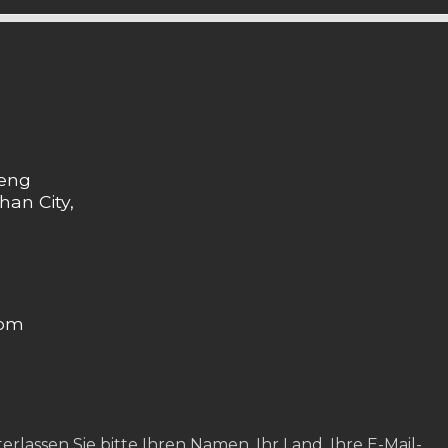
heng
han City,
com
rlassen Sie bitte Ihren Namen, Ihr Land, Ihre E-Mail-