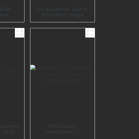
füße,
Sofazubehör Beine
eile,
Möbelbeschläge
läge,
I2897
beine,
ltes
enes
abein
moderne
Möbelbein,
 I2856
verstellbares
Sofabein aus Eisen