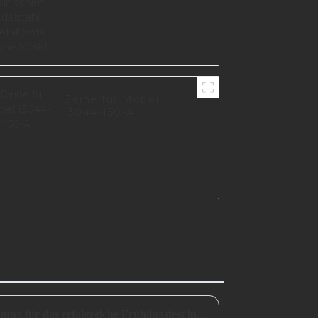
Beine für Möbel
I3044-150-A
Eine unverzichtbare Vorbereitung für das erfolgreiche Frühlingsfest in China