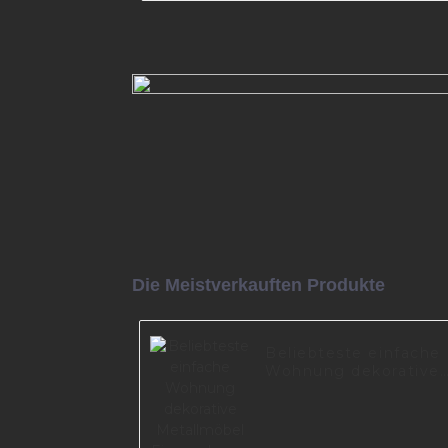
Möbelbeine aus Metall I165
Mehr lesen
Die Meistverkauften Produkte
Beliebteste einfache
Wohnung dekorative
Metallmöbel Eisen
schwarz Sofa Beine
A0735-165-B