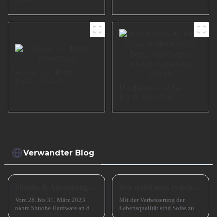
Metall I3016-200-10
Aluminium Gold
Stützbein A0733-
125-09
Beine für Möbel
I3044-150-A
Modernes Sofa-
Bein, Schrank-
Metall-Sofa-Bein,
Gold-Chrom-Metall-
Möbelbein A0389
Verwandter Blog
Shuohe & Ausstellung CIFM 2023 Interzum Guangzhou
Wie wählt man zwischen einem Sofa mit hohen und einem Sofa mit niedrigen Beinen?
Vom 28. bis 31. März 2023
Mit der Verbesserung der
nahm Shuohe Hardware an der
Lebensqualität sind Sofas zu
China Guangzhou
einem unverzichtbaren