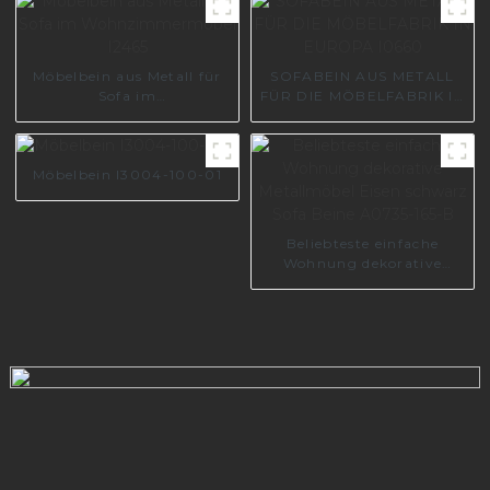
Möbelbein aus Metall für
SOFABEIN AUS METALL
Sofa im
FÜR DIE MÖBELFABRIK IN
Wohnzimmermöbel I2465
EUROPA I0660
Möbelbein I3004-100-01
Beliebteste einfache
Wohnung dekorative
Metallmöbel Eisen
schwarz Sofa Beine
A0735-165-B