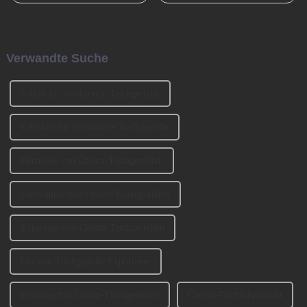
International Furniture
Möbelstück in Familien
Production Equipment and
geworden. Bei der Auswahl
Ingredients Exhibition 2023
eines Sofas müssen neben
(CIFM 2023 Interzum
Faktoren wie Stil, Farbe und
Verwandte Suche
Guangzhou) teil. ...
Material auch ... berücksichtigt
werden.
Fabrik für verchromte Tischgestelle
Fabriken für verchromte Tischgestelle
Hersteller von Chrom-Tischgestellen
Lieferanten von Chrom-Tischgestellen
Exporteur von Chrom-Tischgestellen
Chrome-Tischgestelle Exporteure
Produkte mit Chrom-Tischgestellen
Chrom-Tischfußprodukt