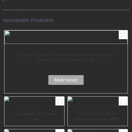
Verwandte Produkte
Factory Supply Goldene Metallmöbel-Sofabeine
mattschwarz lackiert I2388
Mehr lesen
Tischgestell aus Stahl
Sofazubehör Beine
I2481
Möbelbeschläge I2897