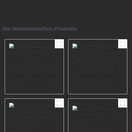
Die Meistverkauften Produkte
2024 Neues Design,
OEM+ODM Sofa-
gebogener
Hardware Metall
Stahltisch,
goldene Fußschrank
Sofafüße,
Eckbeine Stahl
Metallmöbelfüße,
Sofabeine A0358
Beinteile I2600-150-
B
Robustes
Sofa Metall
Möbelbein aus
Modernes