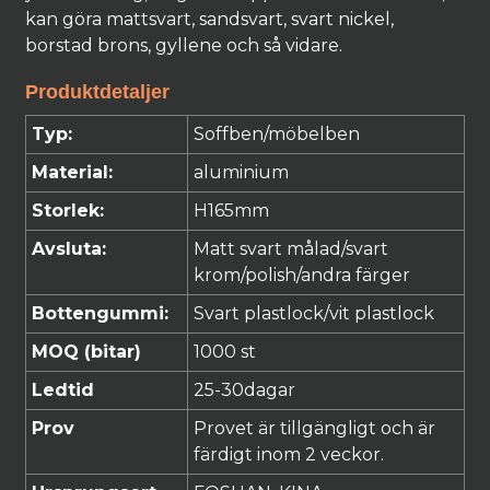
kan göra mattsvart, sandsvart, svart nickel,
borstad brons, gyllene och så vidare.
Produktdetaljer
Typ:
Soffben/möbelben
Material:
aluminium
Storlek:
H165mm
Avsluta:
Matt
svart
målad
/svart
krom/polish/
andra
färger
Bottengummi:
Svart plastlock/vit plastlock
MOQ (bitar)
1000 st
Ledtid
25
-30
dagar
Prov
Provet är tillgängligt och är
färdigt inom 2 veckor.