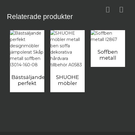
Relaterade produkter
Soffben
metall
I2867
Bästsäljande
SHUOHE
perfekt
möbler
designmöbler
metall ben
järnpolerat
soffa
Skåp metall
dekorativa
soffben
hårdvara
I3014-160-
tillbehör
08
A0583