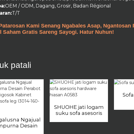
a:
OEM / ODM, Dagang, Grosir, Badan Régional
aran:
T/T
Patarosan Kami Senang Ngabales Asap, Ngantosan 
 Saham Gratis Sareng Sayogi. Hatur Nuhun!
uk patali
Sofa
SHUOHE jati logam
suku sofa asesoris
hardware hiasan
alusna Ngajual
A0583
mpurna Desain
erabot beusi