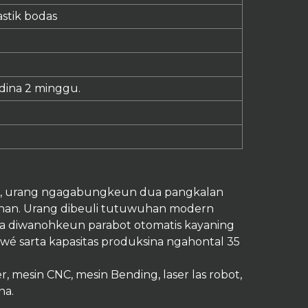
astik bodas
dina 2 minggu.
ksi, urang ngagabungkeun dua pangkalan
shan. Urang dibeuli tutuwuhan modern
rta diwanohkeun parabot otomatis kayaning
awé sarta kapasitas produksina ngahontal 35
 mesin CNC, mesin Bending, laser las robot,
na.