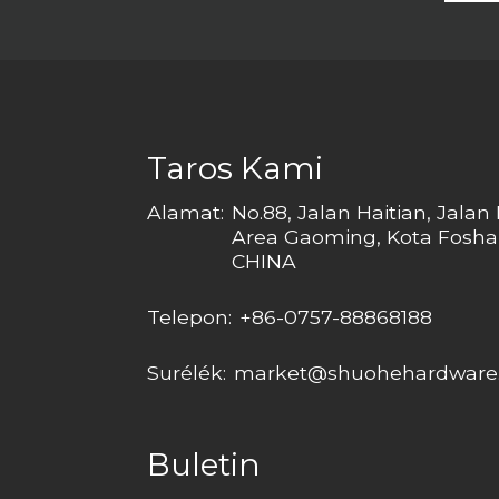
di
loga
Taros Kami
Alamat:
No.88, Jalan Haitian, Jala
Area Gaoming, Kota Fosha
CHINA
Telepon:
+86-0757-88868188
Surélék:
market@shuohehardware
Buletin