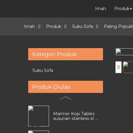
Imah
Produk
Imah
Produk
Suku Sofa
Paling Populé
Kategori Produk
Loading...
Loading...
Suku Sofa
Produk Diulas
Marmer Kopi Tables
susunan stainless st ...