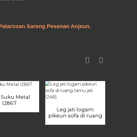
Patarosan Sareng Pesenan Anjeun.
 Suku Metal
I2867
Leg jati logam
pikeun sofa di ruang
tamu jati I2465
Penjual
Vange
Produsé