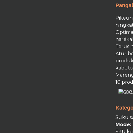
Pangab
Pikeun
ningkat
Optima
naréka
Terus 
Atur be
produk
kabutu
Mareng
10 prod
Katego
Suku so
Mode:
SKU ko