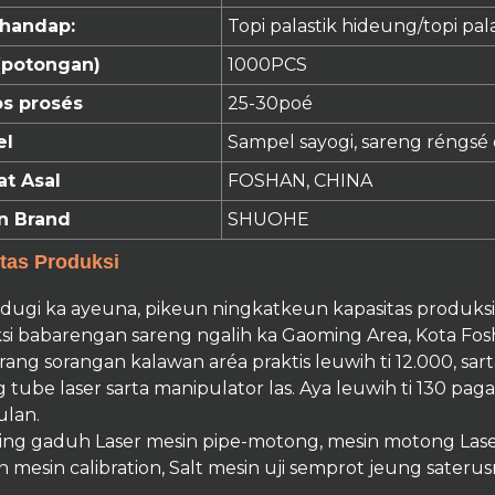
 handap:
Topi palastik hideung/topi pal
potongan)
1000PCS
s prosés
25
-30
poé
el
Sampel sayogi, sareng réngsé 
t Asal
FOSHAN, CHINA
n Brand
SHUOHE
tas Produksi
1 dugi ka ayeuna, pikeun ningkatkeun kapasitas produ
si babarengan sareng ngalih ka Gaoming Area, Kota Fo
ang sorangan kalawan aréa praktis leuwih ti 12.000, sa
tube laser sarta manipulator las. Aya leuwih ti 130 pag
ulan.
ng gaduh Laser mesin pipe-motong, mesin motong Laser,
 mesin calibration, Salt mesin uji semprot jeung saterus