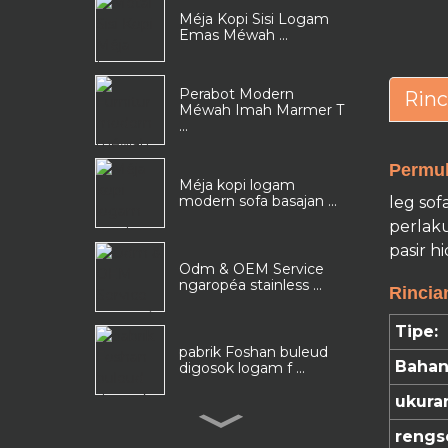
Méja Kopi Sisi Logam
Emas Méwah ...
Perabot Modern
Rinc
Méwah Imah Marmer T
...
Permuk
Méja kopi logam
modern sofa basajan ...
leg sof
perlaku
pasir h
Odm & OEM Service
ngaropéa stainless ...
Rincia
Tipe:
pabrik Foshan buleud
Bahan
digosok logam f ...
ukura
Ngagantian dasar jati
rengs