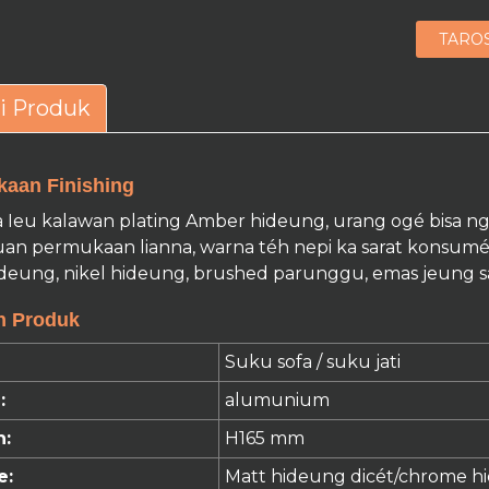
TARO
i Produk
aan Finishing
a Ieu kalawan plating Amber hideung, urang ogé bisa 
an permukaan lianna, warna téh nepi ka sarat konsumé
ideung, nikel hideung, brushed parunggu, emas jeung s
n Produk
Suku sofa / suku jati
:
alumunium
n:
H165 mm
e:
Matt
hideung
dicét
/chrome h