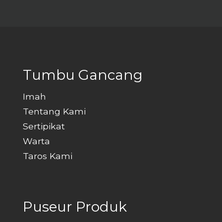
ngagant
sofa le
logam so
Tumbu Gancang
Imah
Tentang Kami
Sertipikat
Warta
Taros Kami
Puseur Produk