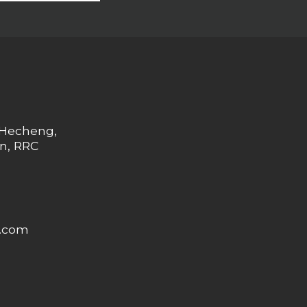
gosok Kabinet
m sofa leg I3014-
160-08
n Hecheng,
n, RRC
.com