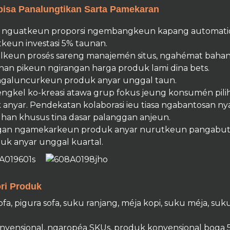
isa Panalungtikan Sarta Pamekaran
 nguatkeun proporsi ngembangkeun kapang automation 
keun investasi 5% taunan.
lkeun prosés sareng manajemén situs, ngahémat bahan
han pikeun ngirangan harga produk lami dina bets.
ngaluncurkeun produk anyar unggal taun.
ngkel ko-kreasi atawa grup fokus jeung konsumén pili
 anyar. Pendekatan kolaborasi ieu tiasa ngabantosan n
han khusus tina dasar palanggan anjeun.
an ngamekarkeun produk anyar nurutkeun pangabutuh
uk anyar unggal kuartal.
ri Produk
fa, pigura sofa, suku ranjang, méja kopi, suku méja, suku
nvensional, ngaropéa SKUs, produk konvensional boga 