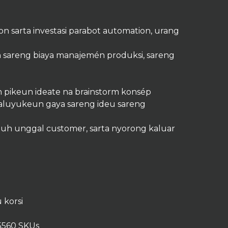
sarta investasi parabot automation, urang
 sareng biaya manajemén produksi, sareng
h pikeun ideate na brainstorm konsép
yaluyukeun gaya sareng ideu sareng
 unggal customer, sarta nyorong kaluar
 korsi
5560 SKUs