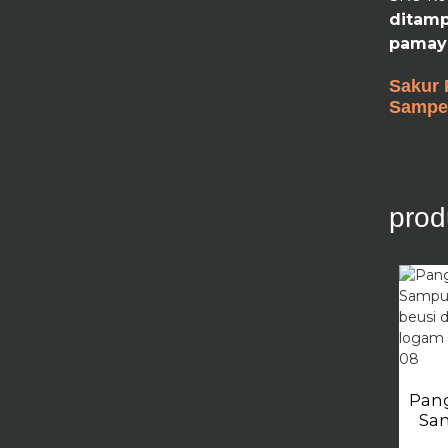
ditamp
pamay
Sakur 
Sampel
prod
Pang
Sa
P