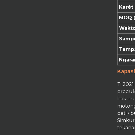
logam suku...
Karét
MOQ (
Mébel Adat U
ngawangun méja
Wakto
tuang ...
Samp
T ngawangun stainless
Tempa
steel aksésori Mo ...
Ngara
Kapasi
Desain basajan pigura
sofa krom furni ...
Ti 202
produk
baku ur
motong 
peti / b
Simkuri
tekanan