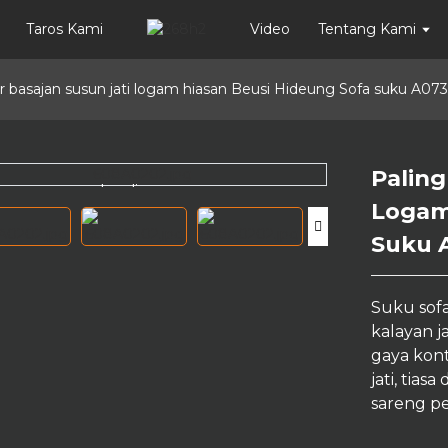
Taros Kami
Video
Tentang Kami
r basajan susun jati logam hiasan Beusi Hideung Sofa suku A073
Paling
Loading...
Loading...
Logam
Suku 
Suku sof
kalayan 
gaya kont
jati, tiasa
sareng pe