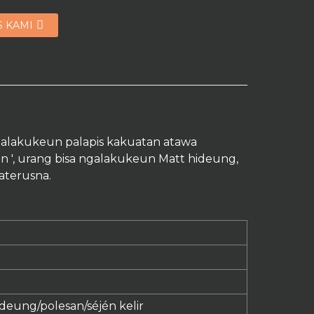
S KAMI
ngalakukeun palapis kakuatan atawa
n ', urang bisa ngalakukeun Matt hideung,
aterusna.
ideung/polesan/
séjén
kelir