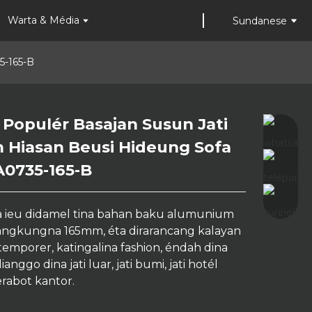
Warta & Média
Sundanese
5-165-B
 Populér Basajan Susun Jati
Loading...
Loading...
 Hiasan Beusi Hideung Sofa
A0735-165-B
a ieu didamel tina bahan baku alumunium
jangkungna 165mm, éta dirarancang kalayan
emporer, katingalina fashion, éndah dina
 dianggo dina jati luar, jati bumi, jati hotél
rabot kantor.