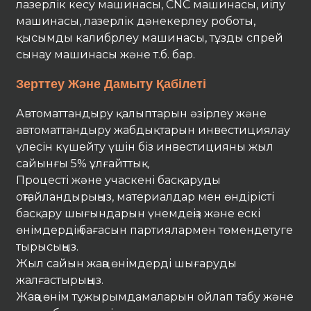
лазерлік кесу машинасы, CNC машинасы, иілу
машинасы, лазерлік дәнекерлеу роботы,
қысымды калибрлеу машинасы, тұзды спрей
сынау машинасы және т.б. бар.
Зерттеу Және Дамыту Қабілеті
Автоматтандыру қалыптарын әзірлеу және
автоматтандыру жабдықтарын инвестициялау
үлесін күшейту үшін біз инвестицияны жыл
сайынғы 5% ұлғайттық.
Процесті және учаскені басқаруды
оңтайландырыңыз, материалдар мен өндірісті
басқару шығындарын үнемдеңіз және ескі
өнімдердің бағасын партиялармен төмендетуге
тырысыңыз.
Жыл сайын жаңа өнімдерді шығаруды
жалғастырыңыз.
Жаңа өнім тұжырымдамаларын ойлап табу және