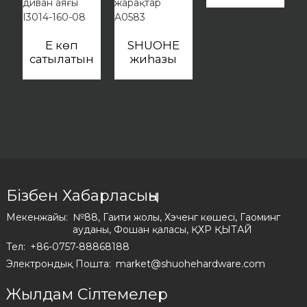
металл
I2867
Ең көп
SHUOHE
сатылатын
жиһазы
мінсіз
металл
дизайн
аяқтары
жиһаз
диван
темір
сәндік
жылтыратылған
аппараттық
шкаф
керек-
металл
жарақтар
диван аяғы
A0583
I3014-160-
Бізбен Хабарласыңы
08
Мекенжайы:
№88, Гаити жолы, Хэченг көшесі, Гаоминг
ауданы, Фошан қаласы, ҚХР ҚЫТАЙ
Тел:
+86-0757-88868188
Электрондық Пошта:
market@shuohehardware.com
Жылдам Сілтемелер