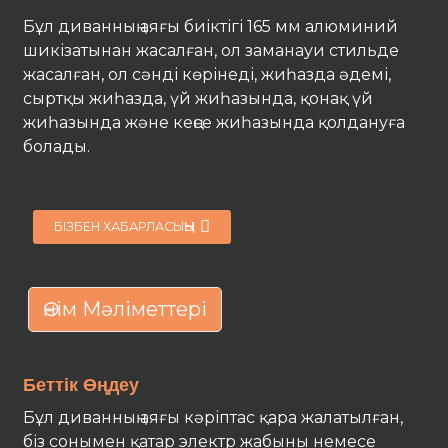
Бұл диванның аяғы биіктігі 165 мм алюминий
шикізатынан жасалған, ол заманауи стильде
жасалған, ол сәнді көрінеді, жиһазда әдемі,
сыртқы жиһазда, үй жиһазында, қонақ үй
жиһазында және кеңсе жиһазында қолдануға
болады.
БІЗБЕН ХАБАРЛАСЫҢЫ
Өнім Мәліметтері
Беттік Өңдеу
Бұл диванның аяғы кәріптас қара жалатылған,
біз сонымен қатар электр жабыны немесе