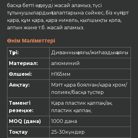
басқа бетті өңдеуді жасай аламыз, түсі
тұтынушылардың талаптарына сәйкес, біз күңгірт
қара, құм қара, қара никель, қылшықты қола,
алтын және т.б. жасай аламыз.
Өнім Мәліметтері
Түрі:
Диванның аяғы/жиһаздың аяғы
Материал:
алюминий
Өлшемі:
H165мм
Аяқтау:
Мэтт
қара
боялған
/қара хром/
полияк/
басқа
түстер
Төменгі
Қара пластик қалпақ/ақ
резеңке:
пластик қалпақ
MOQ (дана)
1000 дана
Тоқтау
25
-30
күндер