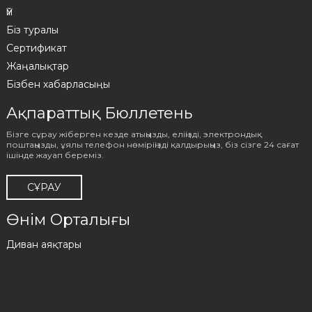
Үй
Біз туралы
Сертификат
Жаңалықтар
Бізбен хабарласыңы
Ақпараттық Бюллетень
Бізге сұрау жіберген кезде атыңызды, еліңізді, электрондық
поштаңызды, ұялы телефон нөміріңізді қалдырыңыз, біз сізге 24 сағат
ішінде жауап береміз.
СҰРАУ
Өнім Орталығы
Диван аяқтары