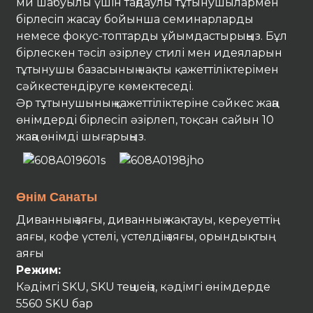
ми шабуылы үшін таңдаулы тұтынушылармен
бірлесіп жасау бойынша семинарларды
немесе фокус-топтарды ұйымдастырыңыз. Бұл
бірлескен тәсіл әзірлеу стилі мен идеяларын
тұтынушы базасының нақты қажеттіліктерімен
сәйкестендіруге көмектеседі.
Әр тұтынушының қажеттіліктеріне сәйкес жаңа
өнімдерді бірлесіп әзірлеп, тоқсан сайын 10
жаңа өнімді шығарыңыз.
Өнім Санаты
Диванның аяғы, диванның жақтауы, кереуеттің
аяғы, кофе үстелі, үстелдің аяғы, орындықтың
аяғы
Режим:
Кәдімгі SKU, SKU теңшеңіз, кәдімгі өнімдерде
5560 SKU бар