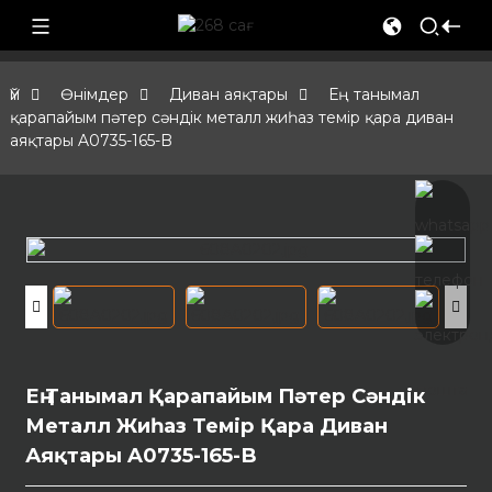
Үй
Өнімдер
Диван аяқтары
Ең танымал
қарапайым пәтер сәндік металл жиһаз темір қара диван
аяқтары A0735-165-B
Ең Танымал Қарапайым Пәтер Сәндік
Металл Жиһаз Темір Қара Диван
Аяқтары A0735-165-B