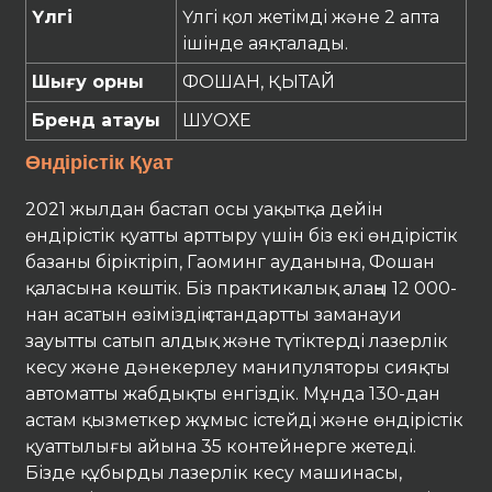
Үлгі
Үлгі қол жетімді және 2 апта
ішінде аяқталады.
Шығу орны
ФОШАН, ҚЫТАЙ
Бренд атауы
ШУОХЕ
Өндірістік Қуат
2021 жылдан бастап осы уақытқа дейін
өндірістік қуатты арттыру үшін біз екі өндірістік
базаны біріктіріп, Гаоминг ауданына, Фошан
қаласына көштік. Біз практикалық алаңы 12 000-
нан асатын өзіміздің стандартты заманауи
зауытты сатып алдық және түтіктерді лазерлік
кесу және дәнекерлеу манипуляторы сияқты
автоматты жабдықты енгіздік. Мұнда 130-дан
астам қызметкер жұмыс істейді және өндірістік
қуаттылығы айына 35 контейнерге жетеді.
Бізде құбырды лазерлік кесу машинасы,