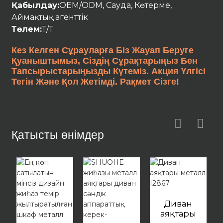
Қабылдау:
OEM/ODM, Сауда, Көтерме,
Аймақтық агенттік
Төлем:
Т/Т
Кез Келген Сұрауларға Біз Жауап Беруге
Қуаныштымыз, Сіздің Сұрақтарыңыз Бен
Тапсырыстарыңызды Күтеміз. Акция Үлгісі
Тегін Және Қол Жетімді. Рақмет Сізге!
Қатысты өнімдер
Диван
аяқтары