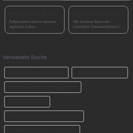
Wie wählt man die Sofabeine aus?
72/144 Stunden visumfreier Transit nach China
Fußprodukte sind in unserem
Wir möchten Ihnen die
täglichen Leben
visumfreie Transitrichtlinie für
allgegenwärtig, wie zum
72/144 Stunden in China
Beispiel Tischbeine,
vorstellen, die die Ein- und
Stuhlbeine, Sofabeine,
Ausreise ausländischer
Barbeine und so weiter. Lassen
Reisender, die für kurzfristige
Sie uns heute darüber sprechen,
Geschäftsreisen nach
Verwandte Suche
wie man die Sofabeine
Guangzhou kommen, erheblich
auswählt? 1、 Klassifizierung
erleichtert.
der SofabeineT...
China-Sofa mit goldenen Beinen
Großhandel Sofa Goldbeine
Hochwertiges Sofa mit goldenen Beinen
Beste Sofa-Goldbeine
China-Beistelltisch mit gekreuzten Beinen
Großhandel mit Kreuzbein-Beistelltisch