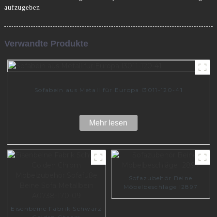
aufzugeben
Verwandte Produkte
Sofabein aus Metall für Europa I3011-120-41
Mehr lesen
Sofazubehör Beine
Möbelbeschläge I2897
Eisenbeine Fabrik Schwarz