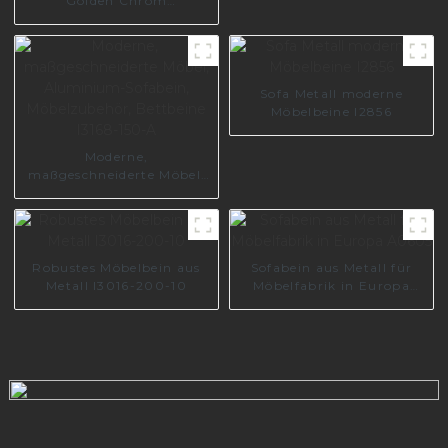
Golden Chrom
Möbelzubehör Sofafüße
Beine Sofa Metallbein
A0738-170-09
Sofa Metall moderne
Möbelbeine I2856
Moderne,
maßgeschneiderte Möbel,
Aluminium-Sofabein,
Möbelzubehör, Bettbeine
I3168-150-A
Robustes Möbelbein aus
Sofabein aus Metall für
Metall I3016-200-10
Möbelfabrik in Europa
A0605