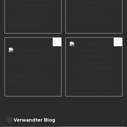
Heißes
Großhandel mit
Verkaufssofabein
kundenspezifischem
für den
Möbelzubehör,
europäischen Markt
Sofafüße aus Metall
I3165-170-A
I3006-140-A
Möbelbein aus
Metall für Sofa im
Fabrikpreis
Wohnzimmermöbel
Möbelbeschläge
I2465
Sofazubehör
Metallsofabeine
Chrommöbelbeine
I3014-150-08
Verwandter Blog