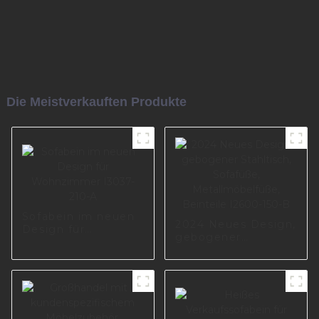
Die Meistverkauften Produkte
Sofabein im neuen
2024 Neues Design,
Design für
gebogener
Wohnzimmer
Stahltisch,
I3037-210-A
Sofafüße,
Metallmöbelfüße,
Beinteile I2600-150-
B