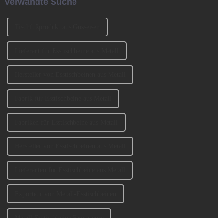
Verwandte Suche
muss es eine ähnlich
entscheidende Rolle spielen ...
Tischfußprodukt aus Gusseisen
Lieferant für Esstischbeine aus Metall
Hersteller von Esstischbeinen aus Metall
Fabrik für Esstischbeine aus Metall
Fabriken für Esstischbeine aus Metall
Hersteller von Esstischbeinen aus Metall
Lieferanten für Esstischbeine aus Metall
Exporteur von Metall-Esstischbeinen
Metall-Esstischbeine Exporteure