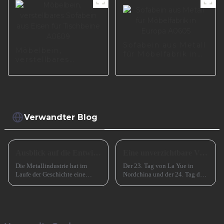
Sofabein aus Metall
Möbelbein,
für Möbelfabrik in
verstellbares
Europa A0605
Sofabein aus Eisen
für Tischbeine
A0609
Verwandter Blog
Ausblick auf die Entwicklung kleiner und mittlerer metallverarbeitender Unternehmen im Jahr 2024
Eine unverzichtbare Vorbereitung für das erfolgreiche Frühlingsfest in China
Die Metallindustrie hat im
Der 23. Tag von La Yue in
Laufe der Geschichte eine
Nordchina und der 24. Tag des
entscheidende Rolle gespielt
Monats in Südchina sind das
und den Übergang von der
Xiao Nian-Fest im chinesischen
Bronzezeit zur Eisenzeit und
Mondkalender. Xiao Nian wird
durch die industrielle
auch „Kleines (chinesisches)
Revolution beschleunigt. Jetzt
Neujahr“ genannt.