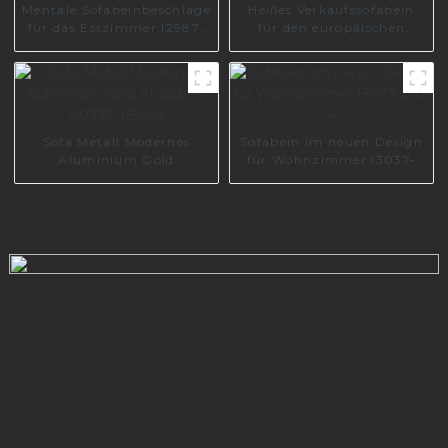
Mentale Sofabeinbeschläge
Heißes Verkaufssofabein
für das Esszimmer I2987-
für den europäischen
100-01
Markt I3165-170-A
Sofa Metall Modernes
Sofabein im neuen Design
Aluminium Gold
für Wohnzimmer I3037-
Stützbein A0733-125-09
210-A