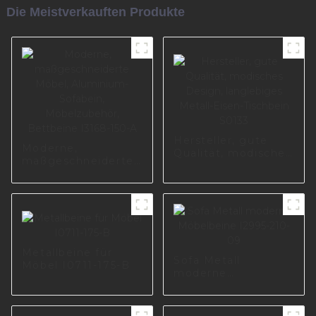
Die Meistverkauften Produkte
Hersteller, gute
Moderne,
Qualität, modisches
maßgeschneiderte
Design, langlebiges
Möbel, Aluminium-
Metall-Eisen-
Sofabein,
Tischbein S0133
Möbelzubehör,
Bettbeine I3168-
150-A
Metallbeine für
Sofa Metall
Möbel I0711-175-B
moderne
Möbelbeine I2995-
210-09