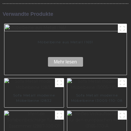
Verwandte Produkte
Möbelbeine aus Metall I1651
Mehr lesen
Sofa Metall moderne
Sofa Metall moderne
Möbelbeine I2832
Möbelbeine I3005-110-08