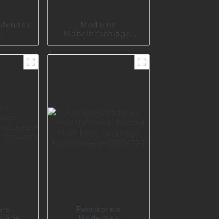
ufendes
Moderne
Möbelbeschläge,
ernes
langlebiges
 für
Metallbein für Sofa
I0625
I2842-150-09
eis
Fabrikpreis
hläge
Modernes