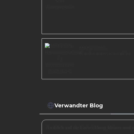
Metallsofa-
Hardwarematerial für
Wohnzimmer I3169-
150-C
Verwandter Blog