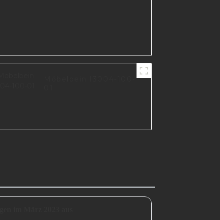
Möbelbein I3004-100-
01
ngen im März 2023 aus