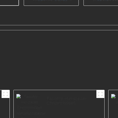
Chrom-
Sofazube
Nachtbankfüße,
Metallsofa
goldene
Chrommöbel
ture
Metallschrank-Sofa-
I3014-15
abein
I2839
Facotry-Hersteller
Chrommöbel
Metallsofabeine
Glänzend schwarz
plattierte Möbelbeine