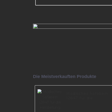
Bestseller Perfect Design Furni
Eisen poliert Schrank Metall Sof
I3014-160-08
Mehr lesen
Die Meistverkauften Produkte
Modisches Sofabein
I2847 für die
Herstellung von
Wohnmöbeln