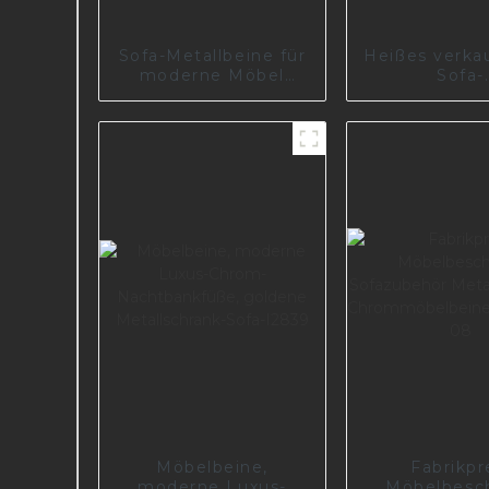
Sofa-Metallbeine für
Heißes verka
moderne Möbel
Sofa-
A0739-190-09
Metallmod
Stützbein
Möbelteil 
Möbelbeine,
Fabrikpr
moderne Luxus-
Möbelbesc