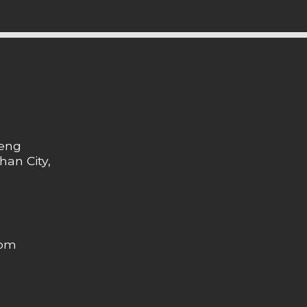
heng
han City,
com