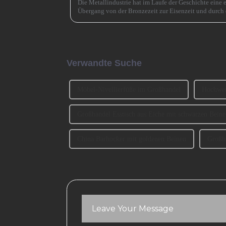
Die Metallindustrie hat im Laufe der Geschichte eine 
Übergang von der Bronzezeit zur Eisenzeit und durch 
beschleunigt. Jetzt muss es eine ähnlich entscheidende 
Verwandte Suche
Möbel-Nivellierfüße im Großhandel
Hochwer
Großhandel Esstisch aus Eiche mit schwarzen Beine
China Barhocker mit goldenen Beinen
Großh
Leave Your Message