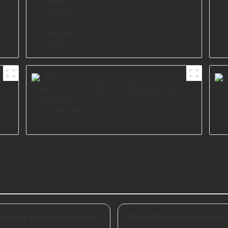
I2752
180 mm hohe
schwere Modellform
aus Edelstahl
Ausblick auf die Entwicklung kleiner und mittlerer metallverarbeitender Unternehmen im Jahr 2024
SHUOHE stellt die Ausstellu