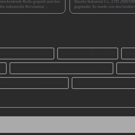
entscheidende Rolle gespielt und den
Shuohe Industrial Co., LTD. (SHUOH
die industrielle Revolution
gegründet. Es wurde von den beide
Rolle spielen ...
haben an der Ausstellung CIFM 2023
tige Nivellierfüße für Möbel
Beste Nivellierfüße für Möbel
Essti
n
Hochwertiger Esstisch aus Eiche mit schwarzen Beinen
Bester 
andel Barhocker mit goldenen Beinen
Hochwertiger Barhocker mit gold