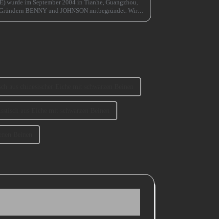
E) wurde im September 2004 in Tianhe, Guangzhou,
n Gründern BENNY und JOHNSON mitbegründet. Wir
 teilgenommen ...
sch aus chinesischer Eiche mit schwarzen Beinen
Esstisch aus Eiche mit schwarzen Beinen
enen Beinen