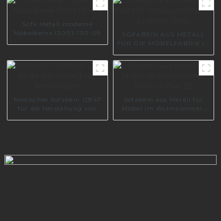
Sofa Metall moderne
Möbelbeine I3001-130-09
SOFABEIN AUS METALL
FÜR DIE MÖBELFABRIK IN
EUROPA I0660
Modisches Sofabein I2847
Sofabein aus Metall für
für die Herstellung von
Möbel im Wohnzimmer,
Wohnmöbeln
Politur A0144-125