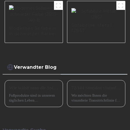
Sofabeine Metall
Modernes Sofabein
I2867
in schwarzer Farbe
I2603-140-B
Verwandter Blog
Wie wählt man die Sofabeine aus?
72/144 Stunden visumfreier Transit nach China
Fußprodukte sind in unserem
Wir möchten Ihnen die
täglichen Leben
visumfreie Transitrichtlinie für
allgegenwärtig, wie zum
72/144 Stunden in China
Beispiel Tischbeine,
vorstellen, die die Ein- und
Stuhlbeine, Sofabeine,
Ausreise ausländischer
Barbeine und so weiter. Lassen
Reisender, die für kurzfristige
Sie uns heute darüber sprechen,
Geschäftsreisen nach
wie man die Sofabeine
Guangzhou kommen, erheblich