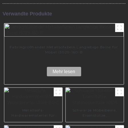
Verwandte Produkte
Fabrikgroßhandel Metallsofabein Langlebige Beine für
Möbel I3029-160-B
Mehr lesen
Metallsofa-
Schwarze Möbelbeine,
Hardwarematerial für
Eisenstütze,
Wohnzimmer I3169-150-C
Stahlhockerfüße I0575