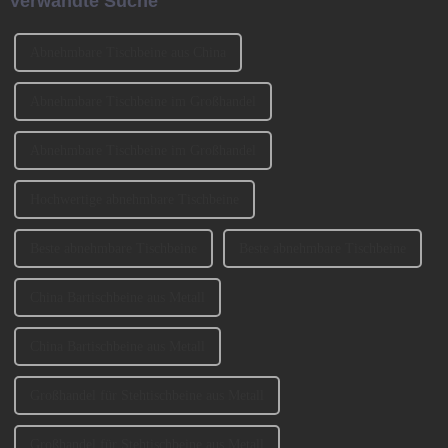
Verwandte Suche
auswählt? 1、 Klassifizierung
erleichtert.
der SofabeineT...
Abnehmbare Tischbeine aus China
Abnehmbare Tischbeine im Großhandel
Abnehmbare Tischbeine im Großhandel
Hochwertige abnehmbare Tischbeine
Beste abnehmbare Tischbeine
Beste abnehmbare Tischbeine
China Bartischbeine aus Metall
China Bartischbeine aus Metall
Großhandel für Stehtischbeine aus Metall
Großhandel für Stehtischbeine aus Metall