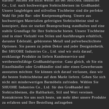
starten? Suchen Sie nicht weiter als bei SHUOHE Industries
Co., Ltd. nach hochwertigen Stehtischbeinen im Großhandel.
Unsere langlebigen und stilvollen Tischbeine sind die perfekte
Wahl für jede Bar- oder Kneipenumgebung. Unsere aus
hochwertigen Materialien gefertigten Stehtischbeine sind so
konzipiert, dass sie starker Beanspruchung standhalten und eine
stabile Grundlage für Ihre Stehtische bieten. Unsere Tischbeine
sind in einer Vielzahl von Stilen und Ausführungen erhältlich,
darunter Edelstahl, gebürstetes Metall und pulverbeschichtete
Optionen. Sie passen zu jedem Dekor und jeder Designästhetik.
Bei SHUOHE Industries Co., Ltd. sind wir stolz darauf,
erstklassige Produkte zu liefern Kundenservice und
wettbewerbsfähige Großhandelspreise. Ganz gleich, ob Sie ein
Einzelhändler oder Großhändler sind oder einen Gewerberaum
ausstatten möchten: Sie können sich darauf verlassen, dass wir
die besten Stehtischbeine auf dem Markt liefern. Geben Sie sich
nicht mit minderwertigen Barmöbeln zufrieden. Wählen Sie
SHUOHE Industries Co., Ltd. für den Großhandel mit
Stehtischbeinen, die Haltbarkeit, Stil und Wert vereinen.
Kontaktieren Sie uns noch heute, um mehr über unsere Produkte
zu erfahren und Ihre Bestellung aufzugeben