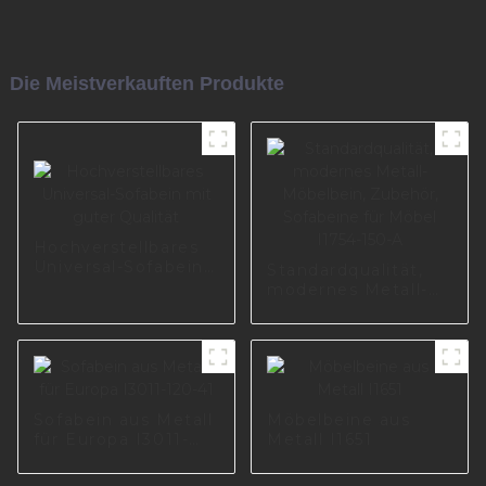
Die Meistverkauften Produkte
Hochverstellbares
Universal-Sofabein
Standardqualität,
mit guter Qualität
modernes Metall-
Möbelbein,
Zubehör, Sofabeine
für Möbel I1754-150-
A
Sofabein aus Metall
Möbelbeine aus
für Europa I3011-
Metall I1651
120-41