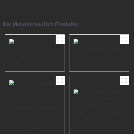
Die Meistverkauften Produkte
Metallbeine für
Aluminium-Sofabein
Möbel I0711-175-B
für Möbelsofa
A0316
Sofabein aus Metall
für Möbelfabrik in
Facotry-Hersteller
Europa A0605
Chrommöbel
Metallsofabeine