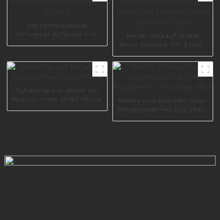
Hochverstellbares
Universal-Sofabein mit
Heißer Verkauf Möbel
guter Qualität
Beine Schrank DIY Ersatz
polnischen Edelstahl
Metall Sofa Beine S0361
Sofabeine aus Metall für
Wohnzimmer I2982-150-A
Heißes verkaufendes Sofa-
Metallmodernes Stützbein
für Möbelteil I0625