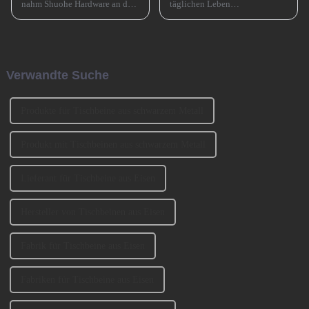
nahm Shuohe Hardware an der
täglichen Leben
China Guangzhou
allgegenwärtig, wie zum
International Furniture
Beispiel Tischbeine,
Production Equipment and
Stuhlbeine, Sofabeine,
Ingredients Exhibition 2024
Barbeine und so weiter. Lassen
(CIFM 2024 Interzum
Sie uns heute darüber sprechen,
Verwandte Suche
Guangzhou) teil, wo...
wie man die Sofabeine
auswählt? 1、 Klassifizierung
der SofabeineT...
Produkte für Tischbeine aus schwarzem Metall
Produkt mit Tischbeinen aus schwarzem Metall
Lieferant für Tischbeine aus Eisen
Hersteller von Tischbeinen aus Eisen
Fabrik für Tischbeine aus Eisen
Fabriken für Tischbeine aus Eisen