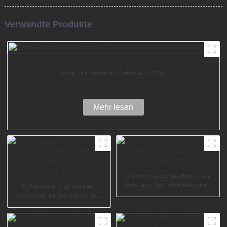
Verwandte Produkte
Sofa-Hardware-Material I2749
Mehr lesen
Chromfarbenes Bein für
Sofa aus der chinesischen
Sofabeine aus Metall,
Fabrik I2559
moderne Möbelbeine aus
Aluminiumlegierung,
neues Design, A0699