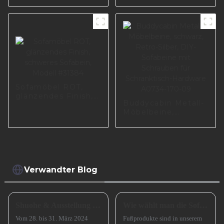
Glänzend schwarz
plattierte
Möbelbeine I2752
Sofamöbel ROT,
glänzendes Finish,
Buddycabin Metall-
schweres Sofabein,
Möbelbeine,
Modell #31384
schwarz, Retro-
Silber, DIY-
Sofabeine mit
Schrauben für
Schranktisch-
Hardware A0734-
Verwandter Blog
170-09
Shuohe & Ausstellung CIFM 2024 Interzum Guangzhou
Wie wählt man die Sofabeine aus?
Vom 28. bis 31. März 2024
Fußprodukte sind in unserem