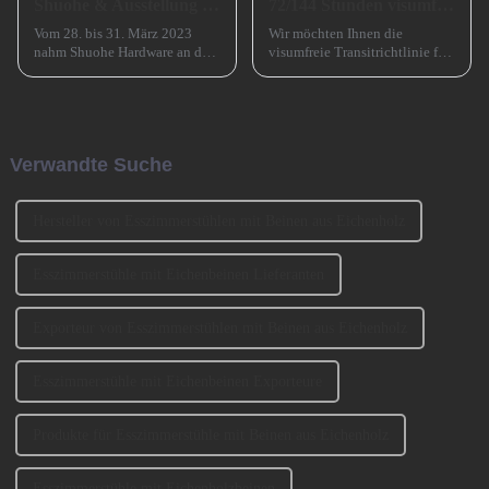
Shuohe & Ausstellung CIFM 2023 Interzum Guangzhou
72/144 Stunden visumfreier Transit nach China
Vom 28. bis 31. März 2023
Wir möchten Ihnen die
nahm Shuohe Hardware an der
visumfreie Transitrichtlinie für
China Guangzhou
72/144 Stunden in China
International Furniture
vorstellen, die die Ein- und
Production Equipment and
Ausreise ausländischer
Ingredients Exhibition 2023
Reisender, die für kurzfristige
(CIFM 2023 Interzum
Geschäftsreisen nach
Verwandte Suche
Guangzhou) teil. ...
Guangzhou kommen, erheblich
erleichtert.
Hersteller von Esszimmerstühlen mit Beinen aus Eichenholz
Esszimmerstühle mit Eichenbeinen Lieferanten
Exporteur von Esszimmerstühlen mit Beinen aus Eichenholz
Esszimmerstühle mit Eichenbeinen Exporteure
Produkte für Esszimmerstühle mit Beinen aus Eichenholz
Esszimmerstühle mit Eichenholzbeinen