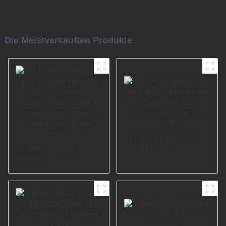
Die Meistverkauften Produkte
Schwarz lackierte
dreieckige
Direktvertrieb
Möbelbeine,
Vangeni
Sofabeine aus
Möbelhersteller
schwarzem Metall,
Lieferant ersetzt
A0487
Sofabein aus Eisen,
maßgeschneidertes
Sofabein aus Metall
I2868