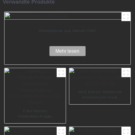
Verwandte Produkte
Möbelbeine aus Metall I1651
Mehr lesen
Sofa Metall Modernes
Aluminium Gold
Stützbein A0733-125-09
Fabrikpreis
Möbelbeschläge
Sofazubehör
Metallsofabeine
Chrommöbelbeine I3014-