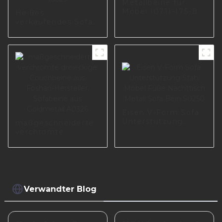
Metallbeine für
Möbel I0711-175-B
Heißes
verkaufendes Sofa-
Metallmodernes
Stützbein für
Möbelteil I0625
Eisen V-Form Sofa
Unterstützung
maßgeschneiderte
Stahl Möbel Füße
verchromte
Nachttisch Metall
dreieckige
Sofa Bein S0250
Couchbeine aus
Foshan-Hersteller,
Sofabeine aus
Goldmetall A0326
Verwandter Blog