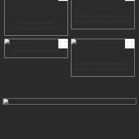
150-08
Einfaches Sofabein aus der
chinesischen Fabrik I2967-
Großhandel mit
180-01
kundenspezifischem
Möbelzubehör, Sofafüße
aus Metall I3006-140-A
Sofabeine Metall I2867
Chromfarbenes Bein für
Sofa aus der chinesischen
Fabrik I2559