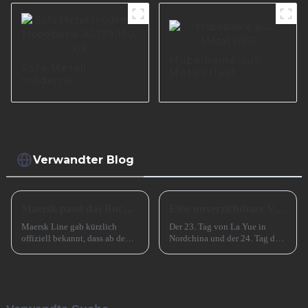
S0503
Sofabeine A0358
Möbelbeine aus
Sofa Metall
Metall I1651
moderne
Möbelbeine A0739-
190-09
Verwandter Blog
Maersk passt das Buchungsfenster für Asienstrecken an
Eine unverzichtbare Vorbereitung für das erfolgreiche Frühlingsfest in China
Maersk Line gab kürzlich
Der 23. Tag von La Yue in
offiziell bekannt, dass ab dem
Nordchina und der 24. Tag des
15. Juli 2024 eine wichtige
Monats in Südchina sind das
Anpassung für seinen
Xiao Nian-Fest im chinesischen
Buchungsservice auf
Mondkalender. Xiao Nian wird
asiatischen Strecken
auch „Kleines (chinesisches)
vorgenommen wird, d. h. das
Neujahr“ genannt.