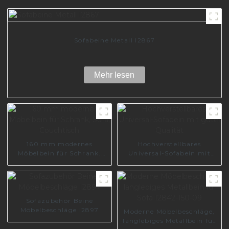
Sofabeine Metall I2867
Mehr lesen
160 mm modernes
Hochverstellbares
Möbelbein für Schrank,
Universal-Sofabein mit
Sofa, Couchtisch
guter Qualität
Sofazubehör Beine
Möbelbeschläge I2897
Moderne Möbelbeschläge,
langlebiges Metallbein für