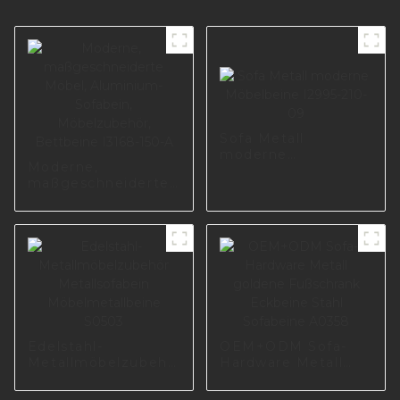
Sofa Metall
moderne
Moderne,
Möbelbeine I2995-
maßgeschneiderte
210-09
Möbel, Aluminium-
Sofabein,
Möbelzubehör,
Bettbeine I3168-
150-A
Edelstahl-
OEM+ODM Sofa-
Metallmöbelzubehör
Hardware Metall
Metallsofabein
goldene Fußschrank
Möbelmetallbeine
Eckbeine Stahl