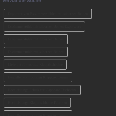
Verwandte Suche
ursprüngliche Buchungsfenster
wird erweitert.
Exporteur von Esszimmerstühlen mit silbernen Beinen
Esszimmerstühle mit silbernen Beinen Exporteure
Esszimmerstühle mit silbernen Beinen
Esszimmerstühle mit silbernen Beinen
Lieferant für robuste Klapptischbeine
Hersteller von robusten Klapptischbeinen
Hochleistungs-Fabrik für klappbare Tischbeine
Hochleistungs-Klapptischbeine Fabriken
Hersteller von robusten Klapptischbeinen