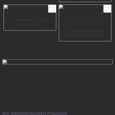
Sofa I2842-150-09
Metallbeine für Sofa
I2560-160-A
2024 Neues Design,
gebogener Stahltisch,
Sofafüße,
Metallmöbelfüße, Beinteile
I2600-150-B
Die Meistverkauften Produkte