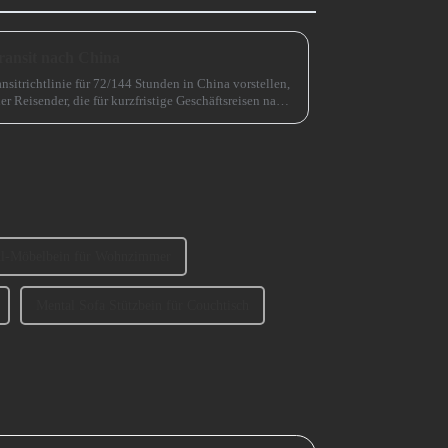
ransit nach China
nsitrichtlinie für 72/144 Stunden in China vorstellen,
er Reisender, die für kurzfristige Geschäftsreisen nach
htert.
hl-Möbelbein für Wohnzimmer
Mental Sofa Stützbein für Couchtisch