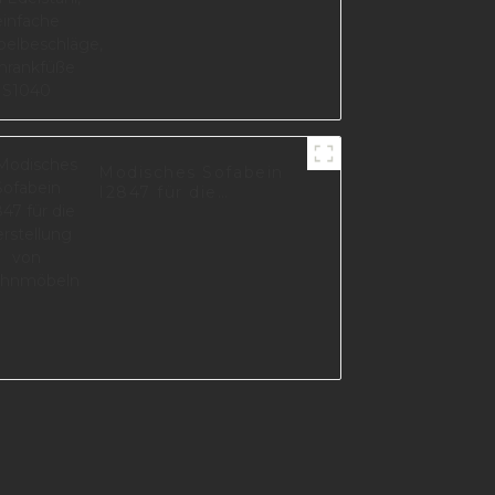
Schrankfüße S1040
Modisches Sofabein
I2847 für die
Herstellung von
Wohnmöbeln