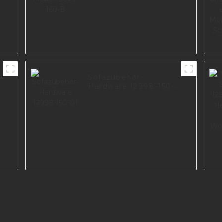
Sofazubehör-
Hardware I2998-150-
01
e