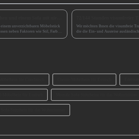
Wie wählt man zwischen einem Sofa mit hohen und einem Sofa mit niedrigen Beinen?
72/144 Stunden visumfreier T
zu einem unverzichtbaren Möbelstück
Wir möchten Ihnen die visumfreie Tra
ssen neben Faktoren wie Stil, Farbe
die die Ein- und Ausreise ausländisch
Guangzhou kommen, erheblich erleic
öbelbein für Couchtisch
Chrom-Möbelbein für Esstisch
Edelsta
l-Möbelbein für Esstisch
Mentale Sofa-Stützbeine für das Wohnzimmer
s Sofa-Stützbein für das Wohnzimmer