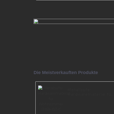
Factory Supply Goldene Metallm
Sofabeine mattschwarz lackiert 
Mehr lesen
Die Meistverkauften Produkte
Metallsofa-
Hardwarematerial für
Wohnzimmer I3169-
150-C