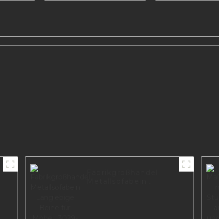
poliert Schrank
Metall Sofabein
öbel-
I3014-160-08
I2388
Fabrikgroßhandel
Metallsofabein
Langlebige Beine für
Möbel I3029-160-B