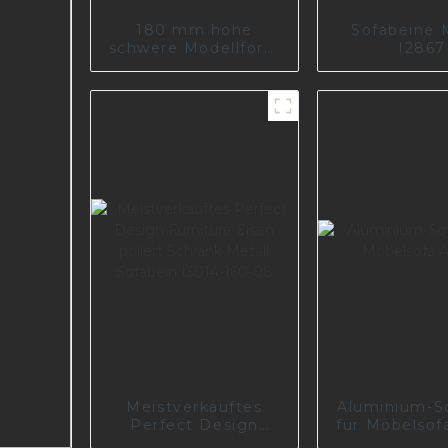
180 mm hohe
Sofabeine 
schwere Modellform
I2867
aus Edelstahl
Meistverkauftes
Aluminium-S
Perfect Design
für Möbelsof
Furniture Eisen