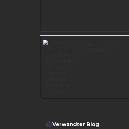
Facotry-Hersteller
Chrommöbel
Metallsofabeine
Glänzend schwarz
plattierte Möbelbein
I2752
Verwandter Blog