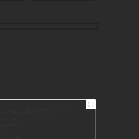
Maßgeschneiderte
moderne
Stützsofafüße aus
Metall und Edelstahl,
einfache
Möbelbeschläge,