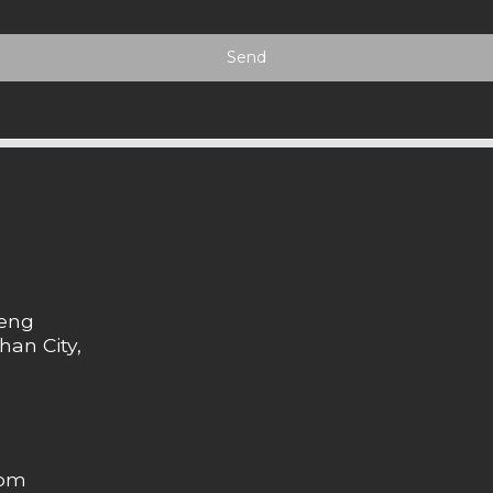
Send
heng
han City,
com