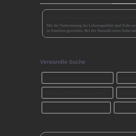
Mit der Verbesserung der Lebensqualität sind Sofas 
in Familien geworden. Bei der Auswahl eines Sofas mü
und Material auch ... berücksichtigt werden.
Verwandte Suche
Chrom-Möbelbein für Wohnzimmer
Chrom-M
Edelstahl-Möbelbein für Couchtisch
Edelstah
Mental Sofa Stützbein für Esstisch
Rostfreie