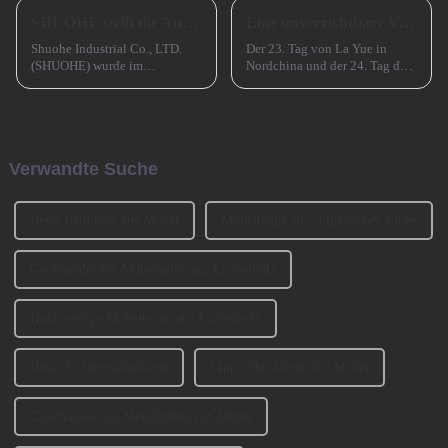
SHUOHE stellt die Ausstellungen im März 2023 aus
Eine unverzichtbare Vorbereitung für das erfolgreiche Frühlingsfest in China
Shuohe Industrial Co., LTD.
Der 23. Tag von La Yue in
(SHUOHE) wurde im
Nordchina und der 24. Tag des
September 2004 in Tianhe,
Monats in Südchina sind das
Guangzhou, gegründet. Es
Xiao Nian-Fest im chinesischen
wurde von den beiden
Mondkalender. Xiao Nian wird
Gründern BENNY und
auch „Kleines (chinesisches)
JOHNSON mitbegründet. Wir
Neujahr“ genannt.
Verwandte Suche
haben an der Ausstellung
CIFM 2023 teilgenommen ...
Beste Bettbeine aus Metall
Möbelbeine aus chinesischer Eiche
Großhandel für Möbelbeine aus Eichenholz
Hochwertige Möbelbeine aus Eichenholz
Beste Eichenmöbelbeine
China Metallfüße für Möbel
Großhandel mit Metallfüßen für Möbel