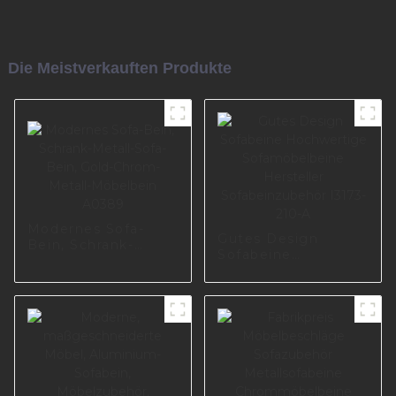
Die Meistverkauften Produkte
Modernes Sofa-
Gutes Design
Bein, Schrank-
Sofabeine
Metall-Sofa-Bein,
Hochwertige
Gold-Chrom-Metall-
Sofamöbelbeine
Möbelbein A0389
Hersteller
Sofabeinzubehör
I3173-210-A