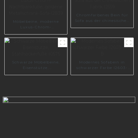
Chromfarbenes Bein für
Sofa aus der chinesischen
Möbelbeine, moderne
Fabrik I2559
Luxus-Chrom-
Nachtbankfüße, goldene
Metallschrank-Sofa-I2839
Schwarze Möbelbeine,
Modernes Sofabein in
Eisenstütze,
schwarzer Farbe I2603-
Stahlhockerfüße I0575
140-B