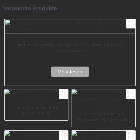
Verwandte Produkte
Modisches Sofabein I2847 für die Herstellung von
Wohnmöbeln
Mehr lesen
Metallbeine für Sofa
I2560-160-A
160 mm modernes
Möbelbein für Schrank,
Sofa, Couchtisch