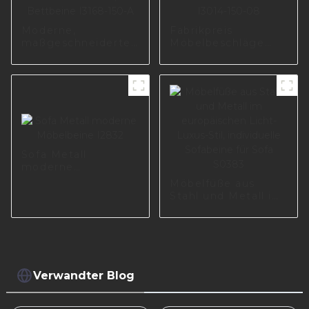
Moderne,
Fabrikpreis
maßgeschneiderte
Möbelbeschläge
Möbel, Aluminium-
Sofazubehör
Sofabein,
Metallsofabeine
Möbelzubehör,
Chrommöbelbeine
Bettbeine I3168-
I3014-150-08
150-A
Sofa Metall
moderne
Möbelbeine I2832
Möbelfüße aus
Stahl und Metall im
europäischen Licht-
Luxus-Stil,
individuelle
Sofabeine für Sofa
S0383
Verwandter Blog