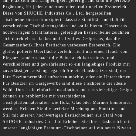
auf Präzision und Langlebigkeit gefertigt und sind die perfekte
Ergänzung für jeden modernen oder traditionellen Essbereich.
Diese von SHUOHE Industries Co., Ltd. hergestellten
Tischbeine sind so konzipiert, dass sie Stabilität und Halt für
verschiedene Tischplattengrößen und -stile bieten. Unsere aus
hochwertigem Stahlmaterial gefertigten Esstischbeine zeichnen
sich durch ein schlankes und stilvolles Design aus, das die
Gesamtästhetik Ihres Esstisches verbessert Essbereich. Die
glatte, polierte Oberfläche verleiht nicht nur einen Hauch von
Eleganz, sondern macht die Beine auch korrosions- und
verschleißfest und gewährleistet so ein langlebiges Produkt mit
zuverlässiger Leistung, egal ob Sie ein Hausbesitzer sind, der
Ihre Esszimmermöbel aufwerten möchte, oder ein Unternehmen
Für Besitzer im Gastgewerbe sind diese Tischbeine die ideale
Wahl. Durch die einfache Installation und das vielseitige Design
können sie problemlos mit verschiedenen
Tischplattenmaterialien wie Holz, Glas oder Marmor kombiniert
werden. Erleben Sie die perfekte Mischung aus Funktion und
Stil mit unseren hochwertigen Esstischbeinen aus Stahl von
SHUOHE Industries Co., Ltd Erhöhen Sie Ihren Essbereich mit
unseren langlebigen Premium-Tischbeinen auf ein neues Niveau