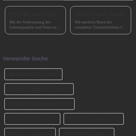
Wie wählt man zwischen einem Sofa mit hohen und einem Sofa mit niedrigen Beinen?
72/144 Stunden visumfreier Transit nach China
Mit der Verbesserung der
Wir möchten Ihnen die
Lebensqualität sind Sofas zu
visumfreie Transitrichtlinie für
einem unverzichtbaren
72/144 Stunden in China
Möbelstück in Familien
vorstellen, die die Ein- und
geworden. Bei der Auswahl
Ausreise ausländischer
eines Sofas müssen neben
Reisender, die für kurzfristige
Faktoren wie Stil, Farbe und
Geschäftsreisen nach
Verwandte Suche
Material auch ... berücksichtigt
Guangzhou kommen, erheblich
werden.
erleichtert.
Metallbankbeine Exporteure
Produkte für Bankbeine aus Metall
Produkt mit Bankbeinen aus Metall
Lieferant für Schrankbeine
Hersteller von Schrankbeinen
Fabrik für Schrankbeine
Fabriken für Schrankbeine