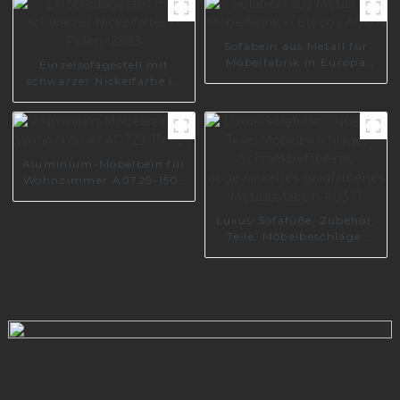
für Schranktisch-
Hardware A0734-170-09
Sofabein aus Metall für
Möbelfabrik in Europa
Einzelsofagestell mit
A0605
schwarzer Nickelfarbe in
Polen I2993
Aluminium-Möbelbein für
Wohnzimmer A0729-150-
09
Luxus-Sofafüße, Zubehör,
Teile, Möbelbeschläge,
Schrankbettbeine,
abgewinkeltes
goldfarbenes
Metallsofabein A0371