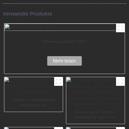
Verwandte Produkte
Sofabeine Metall I2867
Mehr lesen
Schwarz verchromtes
Möbelbein für
Wohnzimmer I1300-160-
Buddycabin Metall-
09
Möbelbeine, schwarz,
Retro-Silber, DIY-
Sofabeine mit Schrauben