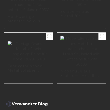
Sofabeine aus
Metall für
Hochwertige
Wohnzimmer
Möbelbeine aus
I2982-150-A
Edelstahl und
Metall, moderne
Füße, poliertes
Sofabein S0501
Fabrikgroßhandel
Metallsofabein
Möbelfüße aus
Langlebige Beine
Stahl und Metall im
für Möbel I3029-
europäischen Licht-
160-B
Luxus-Stil,
individuelle
Sofabeine für Sofa
S0383
Verwandter Blog