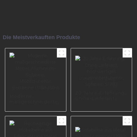
Die Meistverkauften Produkte
20 Jahre Erfahrung,
Moderne,
China-Lieferant,
maßgeschneiderte
hochwertiges
Möbel, Aluminium-
Luxusmöbelzubehör,
Sofabein,
Sofabein S1783
Möbelzubehör,
Bettbeine I3168-
150-A