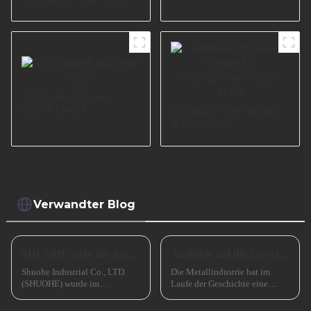
MÖBELFABRIK IN
EUROPA I0660
Tischgestell aus
Stahl I2481
Sofabein im neuen
Design für
Wohnzimmer
I3037-210-A
Verwandter Blog
SHUOHE stellt die Ausstellungen im März 2023 aus
Ausblick auf die Entwicklung kleiner und mittlerer metallverarbeitender Unternehmen im Jahr 2024
Shuohe Industrial Co., LTD.
Die Metallindustrie hat im
(SHUOHE) wurde im
Laufe der Geschichte eine
September 2004 in Tianhe,
entscheidende Rolle gespielt
Guangzhou, gegründet. Es
und den Übergang von der