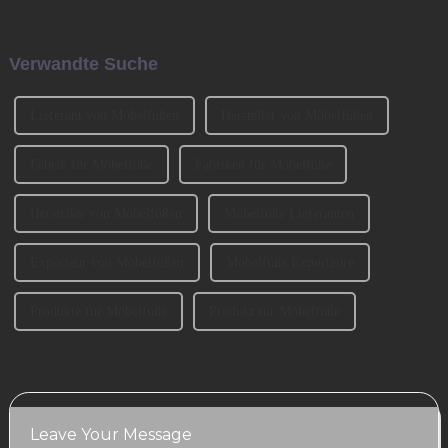
wurde von den beiden
Bronzezeit zur Eisenzeit und
Gründern BENNY und
durch die industrielle
JOHNSON mitbegründet. Wir
Revolution beschleunigt. Jetzt
Verwandte Suche
haben an der Ausstellung
muss es eine ähnlich
CIFM 2023 teilgenommen ...
entscheidende Rolle spielen ...
Lieferant von Möbelfüßen
Hersteller von Möbelfüßen
Fabrik für Möbelfüße
Fabriken für Möbelfüße
Hersteller von Möbelfüßen
Möbelfüße Lieferanten
Exporteur von Möbelfüßen
Möbelfüße Exporteure
Produkte für Möbelfüße
Produkt für Möbelfüße
Leave Your Message