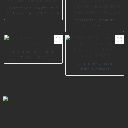
Metallsofabein A0371
Sofabeine aus Metall für
Wohnzimmer I2982-150-A
Möbelbeine, moderne
Luxus-Chrom-
Nachtbankfüße, goldene
Metallschrank-Sofa-I2839
Metallbeine für Sofa
I2560-160-A
20 Jahre Erfahrung,
China-Lieferant,
hochwertiges
Luxusmöbelzubehör,
Sofabein S1783