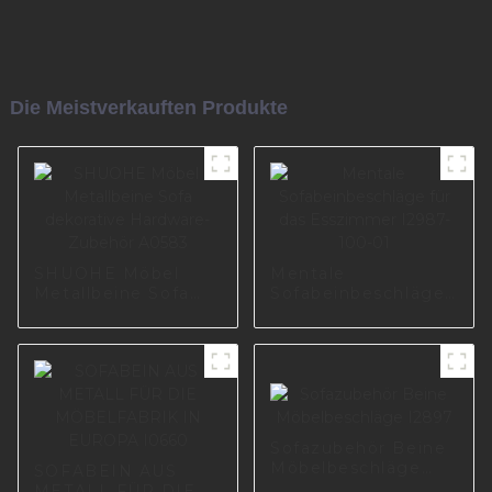
Die Meistverkauften Produkte
SHUOHE Möbel
Mentale
Metallbeine Sofa
Sofabeinbeschläge
dekorative
für das Esszimmer
Hardware-Zubehör
I2987-100-01
A0583
Sofazubehör Beine
Möbelbeschläge
SOFABEIN AUS
I2897
METALL FÜR DIE