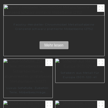
Facotry-Hersteller Chrommöbel Metallsofabeine
Glänzend schwarz plattierte Möbelbeine I2752
Mehr lesen
Sofabein aus Metall für
Europa I3011-120-41
Luxus-Sofafüße, Zubehör,
Teile, Möbelbeschläge,
Schrankbettbeine,
abgewinkeltes
goldfarbenes