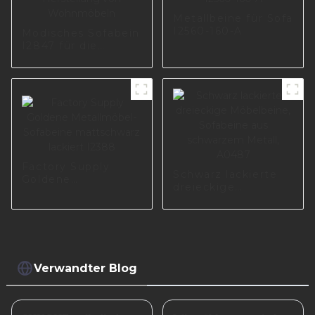
170-09
Metallbeine für Sofa
I2560-160-A
Modisches Sofabein
I2847 für die
Herstellung von
Wohnmöbeln
Factory Supply
Schwarz lackierte
Goldene
dreieckige
Metallmöbel-
Möbelbeine,
Sofabeine
Sofabeine aus
mattschwarz
schwarzem Metall,
lackiert I2388
A0487
Verwandter Blog