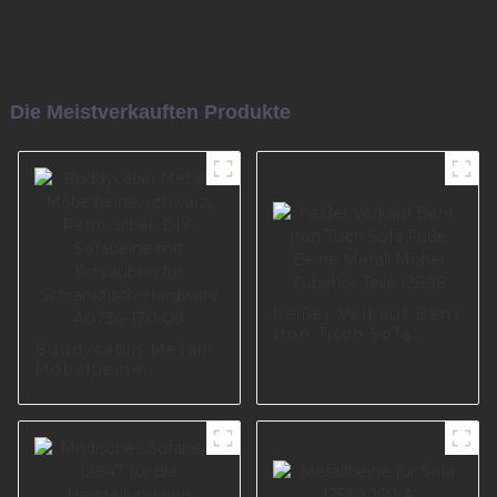
Die Meistverkauften Produkte
heißer Verkauf Bent
Iron Tisch Sofa
Buddycabin Metall-
Füße Beine Metall
Möbelbeine,
Möbel Zubehör
schwarz, Retro-
Teile I2896
Silber, DIY-
Sofabeine mit
Schrauben für
Schranktisch-
Hardware A0734-