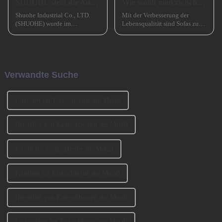
SHUOHE stellt die Ausstellungen im März 2023 aus
Wie wählt man zwischen einem Sofa mit hohen und einem Sofa mit niedrigen Beinen?
Shuohe Industrial Co., LTD.
Mit der Verbesserung der
(SHUOHE) wurde im
Lebensqualität sind Sofas zu
September 2004 in Tianhe,
einem unverzichtbaren
Guangzhou, gegründet. Es
Möbelstück in Familien
wurde von den beiden
geworden. Bei der Auswahl
Gründern BENNY und
eines Sofas müssen neben
JOHNSON mitbegründet. Wir
Faktoren wie Stil, Farbe und
Verwandte Suche
haben an der Ausstellung
Material auch ... berücksichtigt
CIFM 2023 teilgenommen ...
werden.
Lieferant für Esstischbeine aus Metall
Hersteller von Esstischbeinen aus Metall
Fabrik für Esstischbeine aus Metall
Fabriken für Esstischbeine aus Metall
Hersteller von Esstischbeinen aus Metall
Lieferanten für Esstischbeine aus Metall