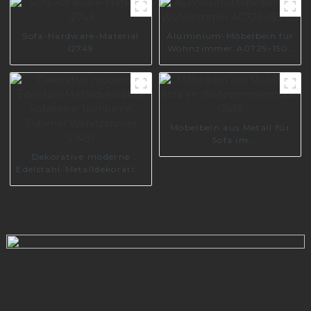
Sofa-Hardware-Material
Aluminium-Möbelbein für
I2749
Wohnzimmer A0729-150-
09
Möbelbein aus Metall für
Sofa im
Wohnzimmermöbel I2465
Dekorative moderne
Edelstahl-Metalldekorative
Sofabeine Tischbeine
Zubehör Wohnzimmer
S1481