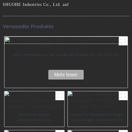
SHUOHE Industries Co., Ltd. auf
Verwandte Produkte
Sofa-Metallbeine für moderne Möbel A0739-190-09
Mehr lesen
SHUOHE Möbel
Moderne Möbelbeschläge,
Metallbeine Sofa
langlebiges Metallbein für
dekorative Hardware-
Sofa I2842-150-09
Zubehör A0583