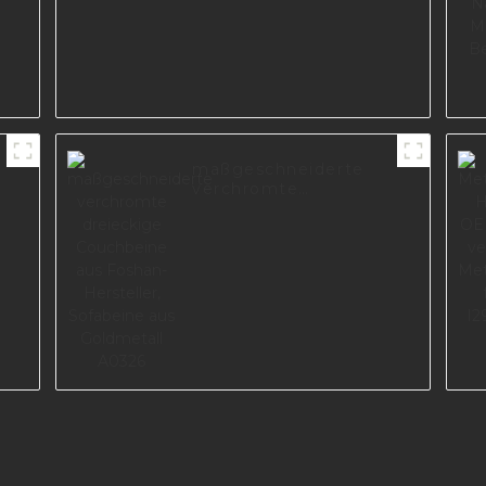
maßgeschneiderte
verchromte
dreieckige
Couchbeine aus
Foshan-Hersteller,
Sofabeine aus
Goldmetall A0326