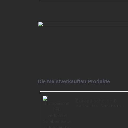
Möbelbeine Zubehör Metall
Sofabeine Füße Hardware
Aluminiumbeine A0615
Mehr lesen
Die Meistverkauften Produkte
Europäische heiß
verkaufte Sofabeine
aus Zinklegierung,
Metallmöbelfüße,
kundenspezifische
Beine für Sofa Z0115