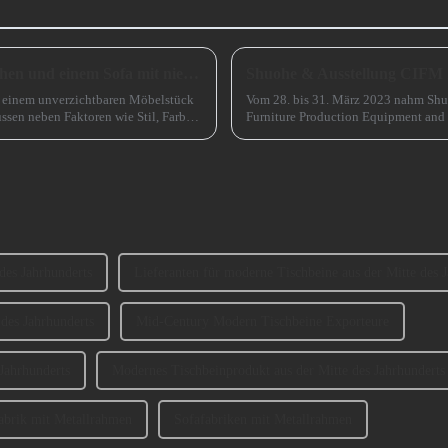
Wie wählt man zwischen einem Sofa mit hohen und einem Sofa mit niedrigen Beinen?
Shuohe & Ausstellung CIFM
zu einem unverzichtbaren Möbelstück
Vom 28. bis 31. März 2023 nahm Shu
ssen neben Faktoren wie Stil, Farbe
Furniture Production Equipment and
Guangzhou) teil. ...
des Jahrhunderts
Lieferanten für moderne Tischbeine aus der Mitte des 
des Jahrhunderts
Mid-Century Modern Tischbeine Exporteure
Jahrhunderts
Modernes Tischbeinprodukt aus der Mitte des Jahrhunderts
abrik mit Metallrahmen
Sofafabriken mit Metallrahmen