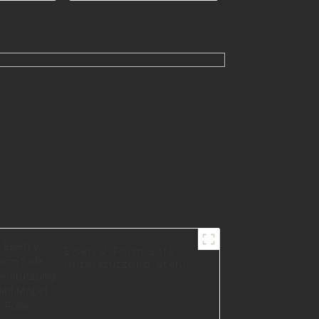
EUROPA I0660
Eisen V-Form Sofa
Unterstützung Stahl
Möbel Füße
Nachttisch Metall
Sofa Bein S0250