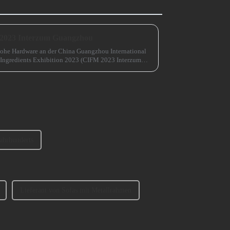
 2023 Interzum Guangzhou
ohe Hardware an der China Guangzhou International
 Ingredients Exhibition 2023 (CIFM 2023 Interzum
Jahrhunderts
Lieferant von Sofas mit Metallrahmen