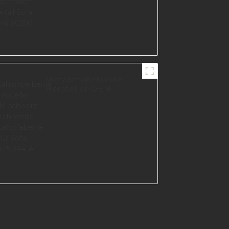
Metallmöbelbeine
Hersteller OEM
schwarz verchromte
Metallsofabeine für
Sofa I2975-244-A