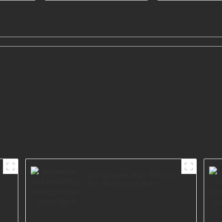
Wohnzimmer I1300-
160-09
Sofabeine aus Metall
für Wohnzimmer
I2982-150-A