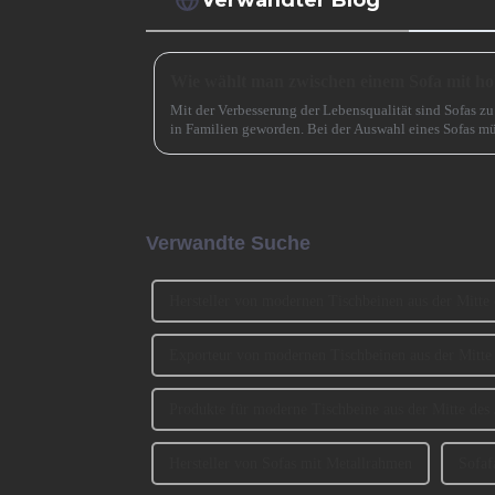
Mit der Verbesserung der Lebensqualität sind Sofas 
in Familien geworden. Bei der Auswahl eines Sofas mü
und Material auch ... berücksichtigt werden.
Verwandte Suche
Hersteller von modernen Tischbeinen aus der Mitte 
Exporteur von modernen Tischbeinen aus der Mitte 
Produkte für moderne Tischbeine aus der Mitte des 
Hersteller von Sofas mit Metallrahmen
Sofaf