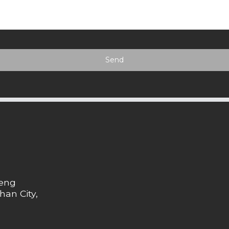
Send
heng
han City,