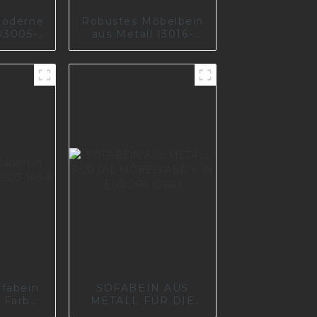
moderne
Robustes Möbelbein
I3005-
aus Metall I3016-
8
200-10
fabein
SOFABEIN AUS
r Farbe
METALL FÜR DIE
0-B
MÖBELFABRIK IN