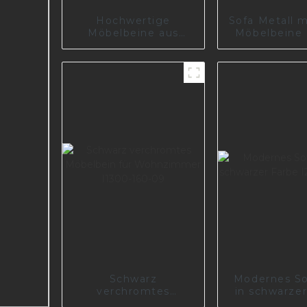
Hochwertige
Sofa Metall 
Möbelbeine aus
Möbelbeine 
Edelstahl und Metall,
110-0
moderne Füße,
poliertes Sofabein
S0501
Schwarz
Modernes So
verchromtes
in schwarze
Möbelbein für
I2603-14