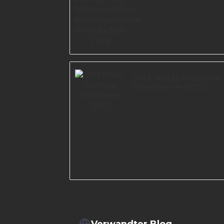
Sofa Metall moderne
Möbelbeine I2832
Verwandter Blog