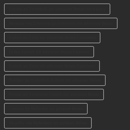
Esstisch aus Eichenholz mit schwarzen Beinen von Factory
Hersteller von Esstischen aus Eichenholz mit schwarzen Beinen
Esstisch aus Eiche mit schwarzen Beinen Lieferanten
Eichen-Esstisch mit schwarzen Beinen Exporteur
Esstisch aus Eiche mit schwarzen Beinen Exporteure
Produkte aus Eichenholz-Esstisch mit schwarzen Beinen
Produkt aus Eichenholz-Esstisch mit schwarzen Beinen
Lieferant für Barhocker mit goldenen Beinen
Hersteller von Barhockern mit goldenen Beinen