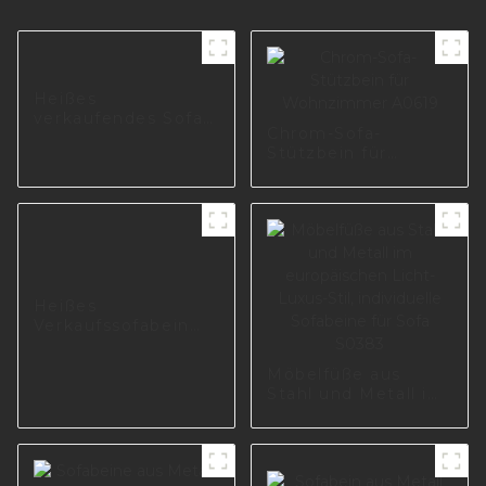
Heißes
verkaufendes Sofa-
Chrom-Sofa-
Metallmodernes
Stützbein für
Stützbein für
Wohnzimmer A0619
Möbelteil I0625
Heißes
Verkaufssofabein
für den
europäischen Markt
Möbelfüße aus
I3165-170-A
Stahl und Metall im
europäischen Licht-
Luxus-Stil,
individuelle
Sofabeine für Sofa