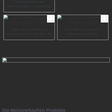
Fabrikgroßhandel
Metallsofabein Langlebige
Beine für Möbel I3029-
160-B
Sofa Metall moderne
Sofa Metall moderne
Möbelbeine A0739-190-09
Möbelbeine I2832
Die Meistverkauften Produkte