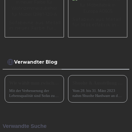
S0383
Sofabein aus Metall
Sofabeine aus Metall
für Möbelfabrik in
in neuer Farbe für
Europa A0605
Wohnzimmerzubehör
für Möbel I2981-120-
A
Verwandter Blog
Wie wählt man zwischen einem Sofa mit hohen und einem Sofa mit niedrigen Beinen?
Shuohe & Ausstellung CIFM 2023 Interzum Guangzhou
Mit der Verbesserung der
Vom 28. bis 31. März 2023
Lebensqualität sind Sofas zu
nahm Shuohe Hardware an der
einem unverzichtbaren
China Guangzhou
Möbelstück in Familien
International Furniture
geworden. Bei der Auswahl
Production Equipment and
eines Sofas müssen neben
Ingredients Exhibition 2023
Faktoren wie Stil, Farbe und
(CIFM 2023 Interzum
Verwandte Suche
Material auch ... berücksichtigt
Guangzhou) teil. ...
werden.