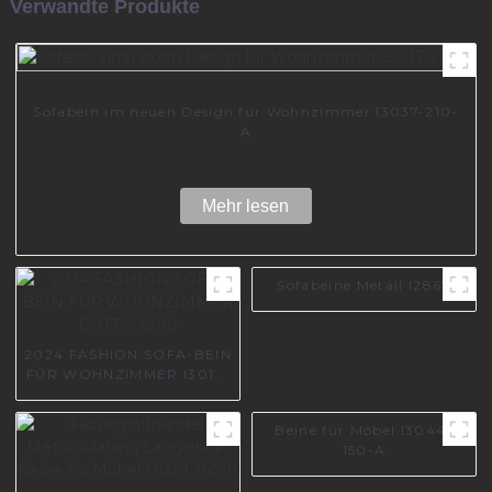
Verwandte Produkte
Sofabein im neuen Design für Wohnzimmer I3037-210-
A
Mehr lesen
Sofabeine Metall I2867
2024 FASHION SOFA-BEIN
FÜR WOHNZIMMER I3017-
200-10
Beine für Möbel I3044-
150-A