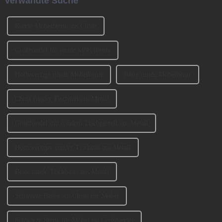
Verwandte Suche
entscheidende Rolle spielen ...
erleichtert.
Runde Möbelbeine aus China
Großhandel für runde Möbelbeine
Hochwertige runde Möbelbeine
Beste runde Möbelbeine
China runder Tischfuß aus Metall
Großhandel mit rundem Tischgestell aus Metall
Hochwertiger runder Tischfuß aus Metall
Beste runde Tischbasis aus Metall
Schwarze Beine aus China für Möbel
Schwarze Beine für Möbel im Großhandel