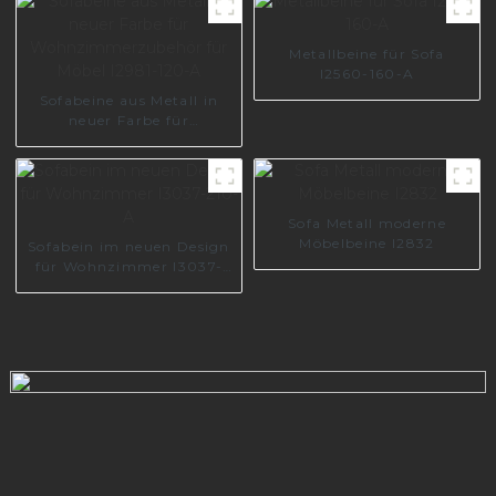
Metallbeine für Sofa
I2560-160-A
Sofabeine aus Metall in
neuer Farbe für
Wohnzimmerzubehör für
Möbel I2981-120-A
Sofa Metall moderne
Möbelbeine I2832
Sofabein im neuen Design
für Wohnzimmer I3037-
210-A