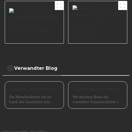
Sofazubehör-
Sofa Metall
Hardware I2998-
moderne
150-01
Möbelbeine I2995-
210-09
Verwandter Blog
Ausblick auf die Entwicklung kleiner und mittlerer metallverarbeitender Unternehmen im Jahr 2024
72/144 Stunden visumfreier Transit nach China
Die Metallindustrie hat im
Wir möchten Ihnen die
Laufe der Geschichte eine
visumfreie Transitrichtlinie für
entscheidende Rolle gespielt
72/144 Stunden in China
und den Übergang von der
vorstellen, die die Ein- und
Bronzezeit zur Eisenzeit und
Ausreise ausländischer
durch die industrielle
Reisender, die für kurzfristige
Revolution beschleunigt. Jetzt
Geschäftsreisen nach
muss es eine ähnlich
Guangzhou kommen, erheblich