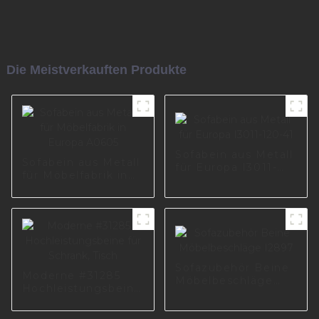
Die Meistverkauften Produkte
Sofabein aus Metall
Sofabein aus Metall
für Europa I3011-
für Möbelfabrik in
120-41
Europa A0605
Sofazubehör Beine
Moderne #31285
Möbelbeschläge
Hochleistungsbeine
I2897
für Schrank, Tisch