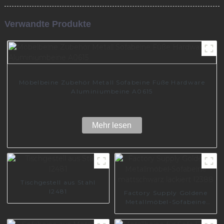
Verwandte Produkte
Möbelbeine Zubehör Metall Sofabeine Füße Hardware
Aluminiumbeine A0615
Mehr lesen
Tischgestell aus Stahl
I2481
Factory Supply Goldene
Metallmöbel-Sofabeine
mattschwarz lackiert
I2388