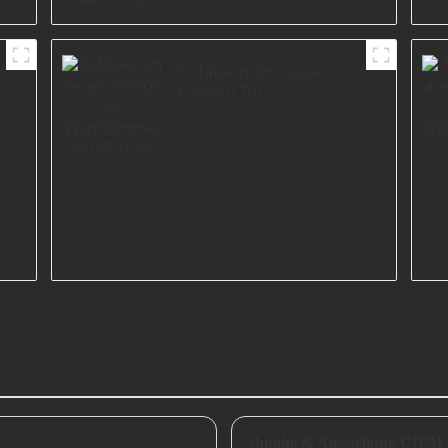
Sofabein im neuen
Design für
Wohnzimmer I3037-
210-A
Shuohe & Ausstellung CIFM