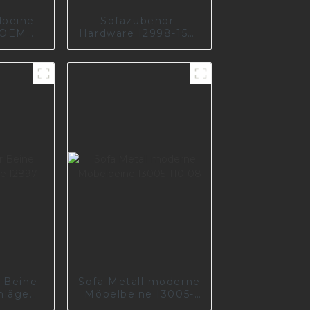
lbeine
Sofazubehör-
r OEM
Hardware I2998-150-
chromte
01
ine für
-244-A
 Beine
Sofa Metall moderne
hläge
Möbelbeine I3005-
110-08