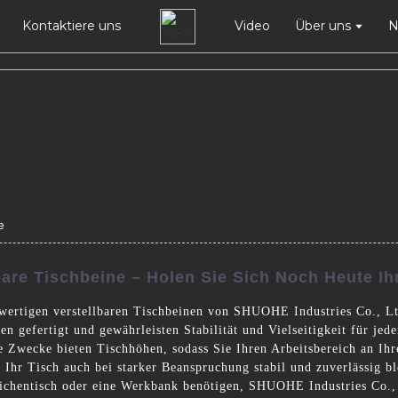
Kontaktiere uns
Video
Über uns
N
e
are Tischbeine – Holen Sie Sich Noch Heute Ih
wertigen verstellbaren Tischbeinen von SHUOHE Industries Co., Ltd
en gefertigt und gewährleisten Stabilität und Vielseitigkeit für jed
ene Zwecke bieten Tischhöhen, sodass Sie Ihren Arbeitsbereich an Ih
s Ihr Tisch auch bei starker Beanspruchung stabil und zuverlässig bl
eichentisch oder eine Werkbank benötigen, SHUOHE Industries Co., 