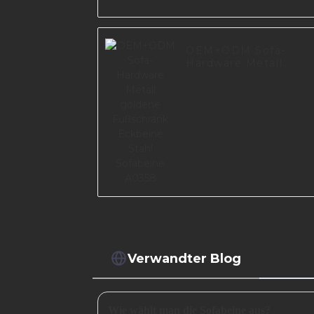
OEM+ODM Sofa-
Hardware Metall
goldene Fußschrank
Eckbeine Stahl
Sofabeine A0358
Verwandter Blog
Wie wählt man die Sofabeine aus?