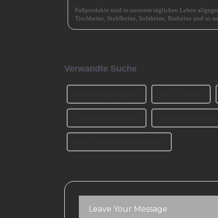
Fußprodukte sind in unserem täglichen Leben allgege
Tischbeine, Stuhlbeine, Sofabeine, Barbeine und so we
sprechen, wie man die Sofabeine auswählt? 1、 Klassif
Verwandte Suche
Hochwertige Tischfüße
Beste Tischfüße
Beste Beistelltischbeine
Tischbeine aus chine
Beste Tischbeine aus Eichenholz
Leave Your Message