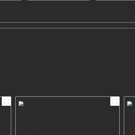
er
600-
Chromfarbenes Bein
für Sofa aus der
chinesischen Fabrik
I2559