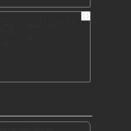
Möbelbein aus Metall
für Sofa im
Wohnzimmermöbel
I2465
 2023 Interzum Guangzhou