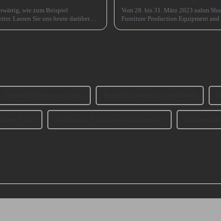
nwärtig, wie zum Beispiel
Vom 28. bis 31. März 2023 nahm Shu
iter. Lassen Sie uns heute darüber
Furniture Production Equipment and
izierung der SofabeineT...
Guangzhou) teil. ...
Beistelltischbeine aus China
Beistelltischbeine im Großhandel
H
sischer Eiche
Großhandel Tischbeine aus Eichenholz
Hochwertige 