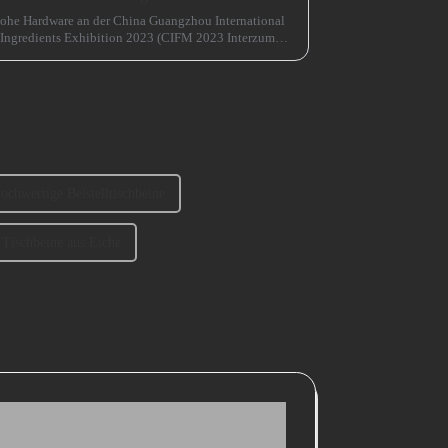
ohe Hardware an der China Guangzhou International
 Ingredients Exhibition 2023 (CIFM 2023 Interzum
ochwertige Beistelltischbeine
Tischbeine aus Eiche