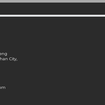
heng
han City,
com