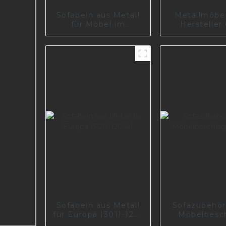
Sofabein aus Metall
Metallmöbe
für Möbel im
Herstelle
Wohnzimmer, Politur
schwarz ver
A0144-125
Metallsofabe
Sofa I2975
Sofabein aus Metall
Sofazubehör
für Europa I3011-120-
Möbelbesc
41
I2897