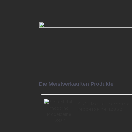
2024 Neues Design, gebogen
Stahltisch, Sofafüße,
Metallmöbelfüße, Beinteile I2
150-B
Mehr lesen
Die Meistverkauften Produkte
Sofa Metall moderne
Möbelbeine I2832