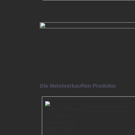
Chrom-Sofa-Stützbein für
Wohnzimmer A0619
Mehr lesen
Die Meistverkauften Produkte
Hochverstellbares
Universal-Sofabein
mit guter Qualität