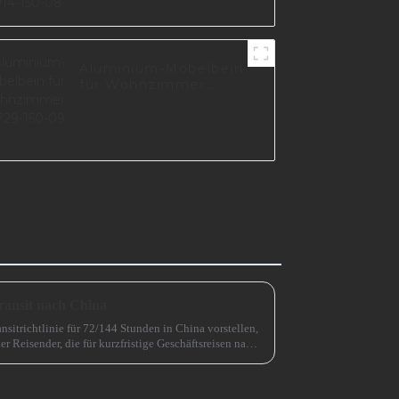
Aluminium-Möbelbein
für Wohnzimmer
A0729-150-09
ransit nach China
nsitrichtlinie für 72/144 Stunden in China vorstellen,
er Reisender, die für kurzfristige Geschäftsreisen nach
htert.