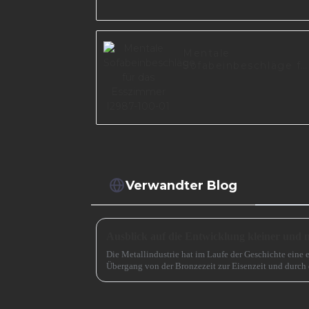
Mentale
Sofabeinbeschläge fü
das Esszimmer I2987
100-01
Verwandter Blog
Die Metallindustrie hat im Laufe der Geschichte eine 
Übergang von der Bronzezeit zur Eisenzeit und durch 
beschleunigt. Jetzt muss es eine ähnlich entscheidende 