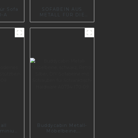
ür Sofa
SOFABEIN AUS
0-A
METALL FÜR DIE
MÖBELFABRIK IN
EUROPA I0660
all
Buddycabin Metall-
uminium
Möbelbeine,
zbein
schwarz, Retro-