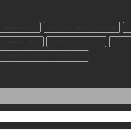
hrankbeine aus Metall
Großhandel für Schrankbeine aus Metall
H
Schrankbeine aus Metall
Beste Schrankbeine aus Metall
China-Mar
Großhandel Marmor-Esstisch mit goldenen Beinen