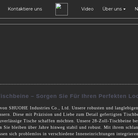
Kontaktiere uns
Video
Über uns
N
ischbeine – Sorgen Sie Für Ihren Perfekten Lo
von SHUOHE Industries Co., Ltd. Unsere robusten und langlebigen T
essern. Diese mit Präzision und Liebe zum Detail gefertigten Tischb
uverlässige Tische schaffen möchten. Unsere 28-Zoll-Tischbeine be
ten Sie bleiben über Jahre hinweg stabil und robust. Mit ihrem sch
assen sich problemlos in verschiedene Inneneinrichtungen integriere