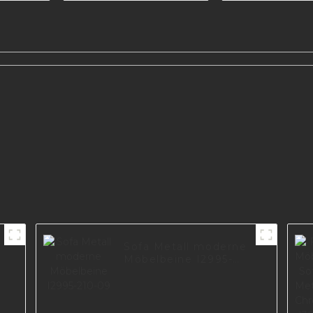
A0733-12
Sofa Metall moderne
Möbelbeine I2995-
210-09