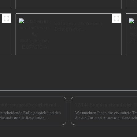
Sofabein im neuen
r
Design für
-
Wohnzimmer I3037-
210-A
Ausblick auf die Entwicklung kleiner und mittlerer metallverarbeitender Unternehmen im Jahr 2024
72/144 Stunden visumfreier T
entscheidende Rolle gespielt und den
Wir möchten Ihnen die visumfreie Tra
die industrielle Revolution
die die Ein- und Ausreise ausländisch
Rolle spielen ...
Guangzhou kommen, erheblich erleic