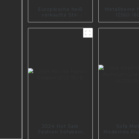
Europäische heiß
Metallbeine f
verkaufte Stil-
I2560-16
Sofabeine aus
Zinklegierung,
Metallmöbelfüße,
kundenspezifische
Beine für Sofa Z0115
2024 Hot Sale
Sofa Met
Fashion Sofabein
Modernes Al
I3162-180-B
Gold Stüt