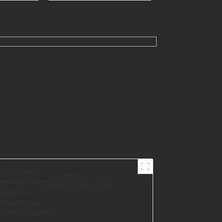
5-09
Silber, DIY-Sofabeine
mit Schrauben für
Schranktisch-
Hardware A0734-
170-09
Fabrikpreis
Möbelbeschläge
Sofazubehör
Metallsofabeine
Chrommöbelbeine
I3014-150-08