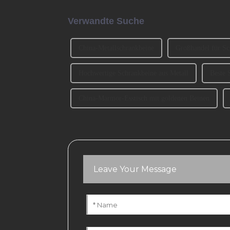
Verwandte Suche
China-Metallschrankbeine
Großhandel für Sc
Hochwertige Schrankbeine aus Metall
Beste 
China-Marmor-Esstisch mit goldenen Beinen
Leave Your Message