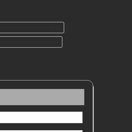
ochwertige Schrankbeine aus Metall
mor-Esstisch mit goldenen Beinen