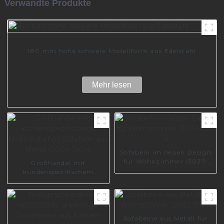
Verwandte Produkte
180 mm hohe schwere Modellform aus Edelstahl
Mehr lesen
Sofabein im neuen Design
für Wohnzimmer I3037-
Großhandel mit
210-A
kundenspezifischem
Möbelzubehör, Sofafüße
aus Metall I3006-140-A
Sofabeine aus Metall für