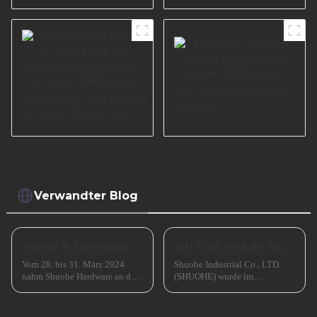
Einfaches Sofabein
Sofabeine aus Metall
aus der
in neuer Farbe für
chinesischen Fabrik
Wohnzimmerzubehör
I2967-180-01
für Möbel I2981-120-
A
Verwandter Blog
Shuohe & Ausstellung CIFM 2024 Interzum Guangzhou
SHUOHE stellt die Ausstellungen im März 2023 aus
Vom 28. bis 31. März 2024
Shuohe Industrial Co., LTD.
nahm Shuohe Hardware an der
(SHUOHE) wurde im
China Guangzhou
September 2004 in Tianhe,
International Furniture
Guangzhou, gegründet. Es
Production Equipment and
wurde von den beiden