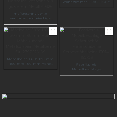
Wohnzimmer I2982-150-A
maßgeschneiderte
verchromte dreieckige
Couchbeine aus Foshan-
Hersteller, Sofabeine aus
goldenem Metall A0326
Möbelbeine Füße 120 mm
150 mm 180 mm Höhe
Fabrikpreis
Möbelzubehör
Möbelbeschläge
Metallsofabein Metallbeine
Sofazubehör
für I2797-120-09
Metallsofabeine
Chrommöbelbeine I3014-
150-08