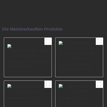
Die Meistverkauften Produkte
Metallgroßhandelsmöbelbeine
2024 FASHION
für Sofa S1901
SOFA-BEIN FÜR
WOHNZIMMER
I3017-200-10
Metallbeine für
Beine für Möbel
Möbel I2916-150-01
I3044-150-A