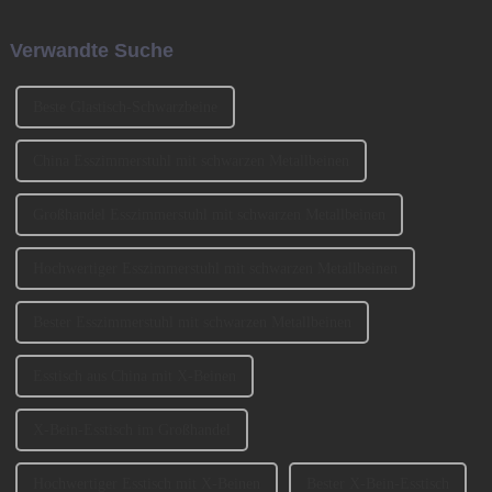
Ingredients Exhibition 2024
Gründern BENNY und
(CIFM 2024 Interzum
JOHNSON mitbegründet. Wir
Verwandte Suche
Guangzhou) teil, wo...
haben an der Ausstellung
CIFM 2023 teilgenommen ...
Beste Glastisch-Schwarzbeine
China Esszimmerstuhl mit schwarzen Metallbeinen
Großhandel Esszimmerstuhl mit schwarzen Metallbeinen
Hochwertiger Esszimmerstuhl mit schwarzen Metallbeinen
Bester Esszimmerstuhl mit schwarzen Metallbeinen
Esstisch aus China mit X-Beinen
X-Bein-Esstisch im Großhandel
Hochwertiger Esstisch mit X-Beinen
Bester X-Bein-Esstisch