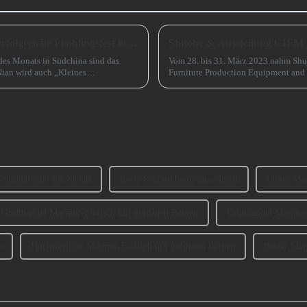
Eine unverzichtbare Vorbereitung für das erfolgreiche Frühlingsfest in China
Shuohe & Ausstellung CIFM
des Monats in Südchina sind das
Vom 28. bis 31. März 2023 nahm Shu
ian wird auch „Kleines
Furniture Production Equipment and
Guangzhou) teil. ...
Schrankbeine aus Metall
Beste Schrankbeine aus Metall
China-Mar
Großhandel Marmor-Esstisch mit goldenen Beinen
Großhandel Marmor-
n
Hochwertiger Marmor-Esstisch mit goldenen Beinen
Bester Mar