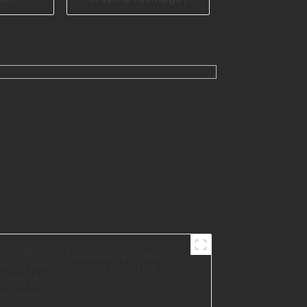
ofafüße,
langlebiges
lfüße,
Metallbein für Sofa
00-150-
I2842-150-09
Möbelbeine Füße 120
mm 150 mm 180 mm
Höhe Möbelzubehör
Metallsofabein
Metallbeine für I2797-