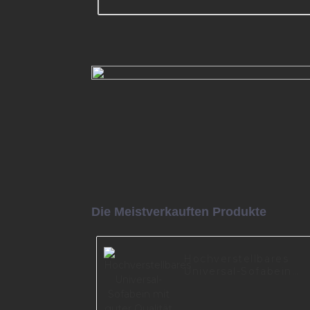
OEM+ODM Sofa-Hardware Met
goldene Fußschrank Eckbeine S
Sofabeine A0358
Mehr lesen
Die Meistverkauften Produkte
Hochverstellbares
Universal-Sofabein
mit guter Qualität