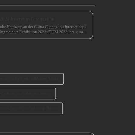
 2023 Interzum Guangzhou
ohe Hardware an der China Guangzhou International
 Ingredients Exhibition 2023 (CIFM 2023 Interzum
mor-Esstisch mit goldenen Beinen
Esstisch mit goldenen Beinen
mor-Esstisch mit goldenen Beinen