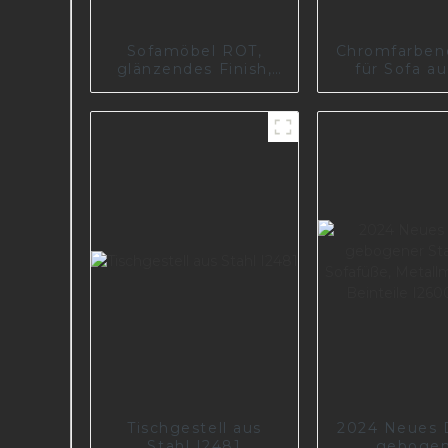
Sofamöbel ROT,
Chromfarben
glänzendes Finish,
für Sofa au
schweres Sofabein,
chinesischen
Modell #31384
I2559
Tischgestell aus
2024 Neues 
Stahl I2481
gebogen