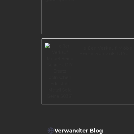
Heißer Verkauf Möbel
Beine Schrank DIY
Ersatz polnischen
Edelstahl Metall Sofa
Beine S0361
Verwandter Blog