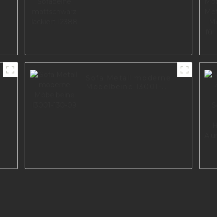
Sofa Metall moderne
Möbelbeine I3001-
130-09