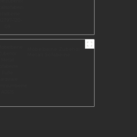
120-09
Möbelbeine Zubehör
Metall Sofabeine
Füße Hardware
Aluminiumbeine
A0615