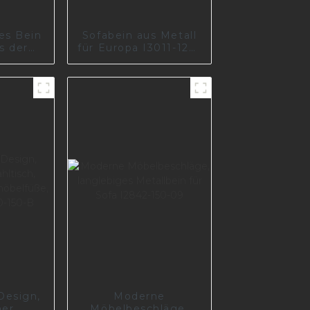
es Bein
Sofabein aus Metall
s der
für Europa I3011-120-
 Fabrik
41
Design,
Moderne
er
Möbelbeschläge,