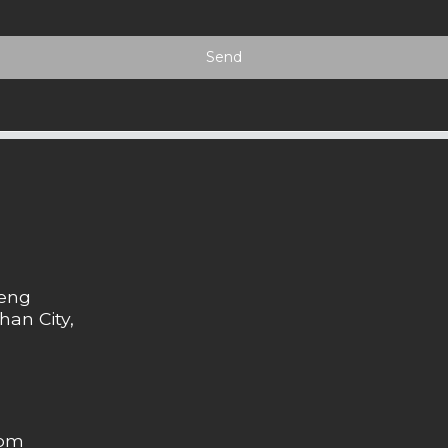
Send
heng
han City,
com