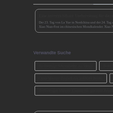
Der 23. Tag von La Yue in Nordchina und der 24. Tag 
Xiao Nian-Fest im chinesischen Mondkalender. Xiao N
(chinesisches) Neujahr“ genannt.
Verwandte Suche
Hochwertige Schrankbeine aus Metall
Beste 
China-Marmor-Esstisch mit goldenen Beinen
Hochwertiger Marmor-Esstisch mit goldenen Beine