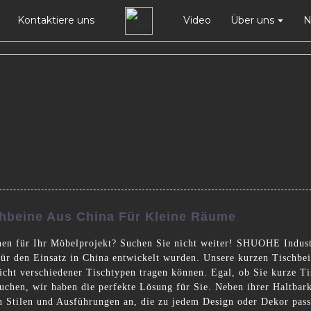
Kontaktiere uns
Video
Über uns
N
chbeine Aus China Für Kleine Räume
en für Ihr Möbelprojekt? Suchen Sie nicht weiter! SHUOHE Industr
für den Einsatz in China entwickelt wurden. Unsere kurzen Tischbe
wicht verschiedener Tischtypen tragen können. Egal, ob Sie kurze T
suchen, wir haben die perfekte Lösung für Sie. Neben ihrer Haltbar
on Stilen und Ausführungen an, die zu jedem Design oder Dekor pas