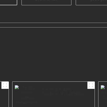
Stahltisch, S
Metallmöbe
Beinteile I26
all
B
tahl
Factory Supply
Goldene Metallmöbel-
Sofabeine
mattschwarz lackiert
I2388