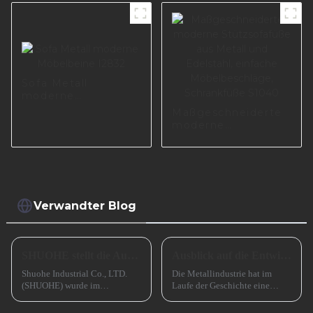
Aluminiumbeine
A0615
Sofa Metall
moderne
Möbelbeine I2832
Maßgeschneiderte
moderne
Stützsofafüße aus
Metall und
Edelstahl, einfache
Möbelbeschläge,
Schrankfüße S1040
Verwandter Blog
SHUOHE stellt die Ausstellungen im März 2023 aus
Ausblick auf die Entwicklung kleiner und mittlerer metallverarbeitender Unternehmen im Jahr 2024
Shuohe Industrial Co., LTD.
Die Metallindustrie hat im
(SHUOHE) wurde im
Laufe der Geschichte eine
September 2004 in Tianhe,
entscheidende Rolle gespielt
Guangzhou, gegründet. Es
und den Übergang von der