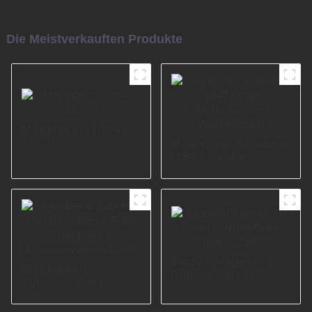
Die Meistverkauften Produkte
Möbelbein I3004-
100-01
Modisches Sofabein
I2847 für die
Herstellung von
Wohnmöbeln
Einzelsofagestell
Möbelbeine
mit schwarzer
Zubehör Metall
Nickelfarbe in Polen
Sofabeine Füße
I2993
Hardware