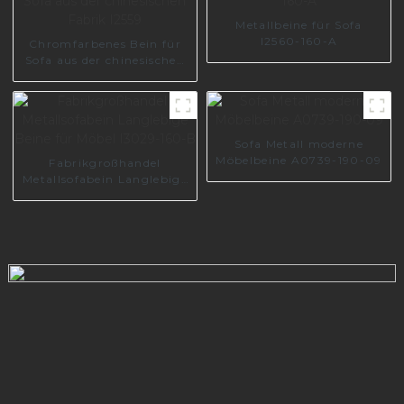
Metallbeine für Sofa
I2560-160-A
Chromfarbenes Bein für
Sofa aus der chinesischen
Fabrik I2559
Sofa Metall moderne
Möbelbeine A0739-190-09
Fabrikgroßhandel
Metallsofabein Langlebige
Beine für Möbel I3029-
160-B