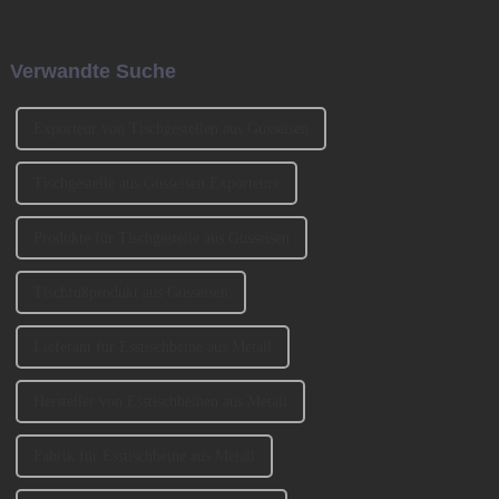
wurde von den beiden
Bronzezeit zur Eisenzeit und
Gründern BENNY und
durch die industrielle
JOHNSON mitbegründet. Wir
Revolution beschleunigt. Jetzt
Verwandte Suche
haben an der Ausstellung
muss es eine ähnlich
CIFM 2023 teilgenommen ...
entscheidende Rolle spielen ...
Exporteur von Tischgestellen aus Gusseisen
Tischgestelle aus Gusseisen Exporteure
Produkte für Tischgestelle aus Gusseisen
Tischfußprodukt aus Gusseisen
Lieferant für Esstischbeine aus Metall
Hersteller von Esstischbeinen aus Metall
Fabrik für Esstischbeine aus Metall