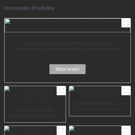
Verwandte Produkte
Europäische heiß verkaufte Sofabeine aus
Zinklegierung, Metallmöbelfüße, kundenspezifische
Beine für Sofa Z0115
Mehr lesen
Robustes Möbelbein aus
Metall I3016-200-10
Moderne #31285
Hochleistungsbeine für
Schrank, Tisch