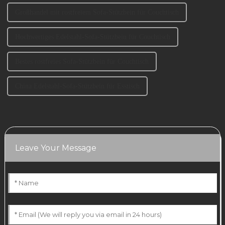
Großhandel mit rostfreiem Sofa-Stützbein für Couchtisch
Hochwertiges Edelstahl-Sofa-Stützbein für Couchtisch
Bestes rostfreies Sofa-Stützbein für Couchtisch
China Edelstahl-Sofa-Stützbein für Esstisch
Leave Your Message