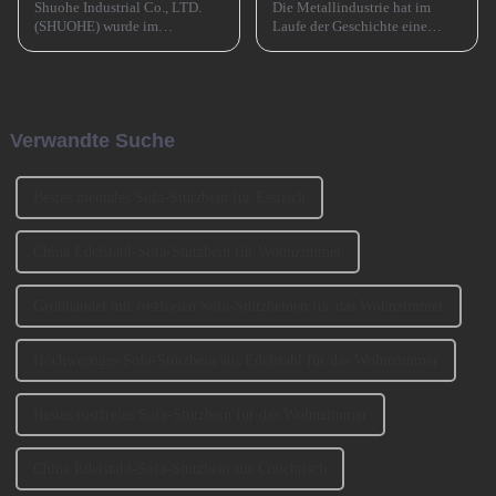
Shuohe Industrial Co., LTD.
Die Metallindustrie hat im
(SHUOHE) wurde im
Laufe der Geschichte eine
September 2004 in Tianhe,
entscheidende Rolle gespielt
Guangzhou, gegründet. Es
und den Übergang von der
wurde von den beiden
Bronzezeit zur Eisenzeit und
Gründern BENNY und
durch die industrielle
JOHNSON mitbegründet. Wir
Revolution beschleunigt. Jetzt
Verwandte Suche
haben an der Ausstellung
muss es eine ähnlich
CIFM 2023 teilgenommen ...
entscheidende Rolle spielen ...
Bestes mentales Sofa-Stützbein für Esstisch
China Edelstahl-Sofa-Stützbein für Wohnzimmer
Großhandel mit rostfreien Sofa-Stützbeinen für das Wohnzimmer
Hochwertiges Sofa-Stützbein aus Edelstahl für das Wohnzimmer
Bestes rostfreies Sofa-Stützbein für das Wohnzimmer
China Edelstahl-Sofa-Stützbein für Couchtisch