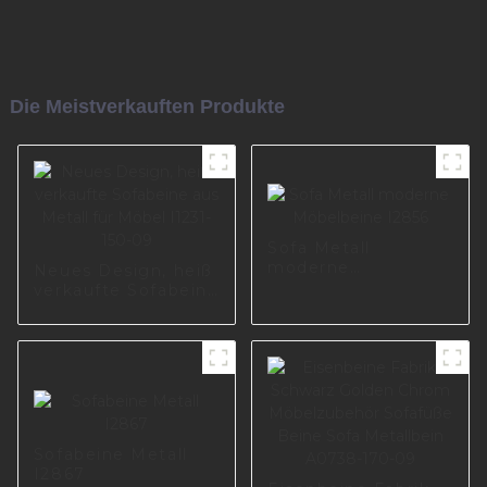
Die Meistverkauften Produkte
Sofa Metall
moderne
Neues Design, heiß
Möbelbeine I2856
verkaufte Sofabeine
aus Metall für
Möbel I1231-150-09
Sofabeine Metall
I2867