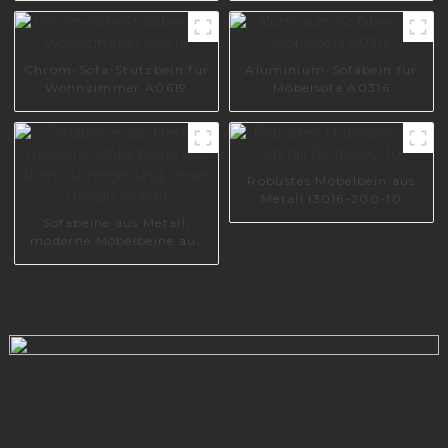
Metallschrank-Sofa-I2839
Möbelbein A0389
Chrom-Sofa-Stützbein für
Aluminium-Sofabein für
Wohnzimmer A0619
Möbelsofa A0316
Robustes Möbelbein aus
Metall I3016-200-10
Sofabeine aus Metall,
moderne Möbelbeine aus
Aluminiumlegierung,
neues Design, A0699