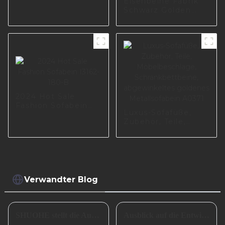
Eisenbeine Fabrik
Schwarz Golden
Chrom
Möbelzubehör
Sofafüße Beine
Sofa Metallbein
A0738-170-09
2024 Hot Sale
Fashion Sofabein
Luxus-Sofafüße,
I3162-180-B
Zubehör, Teile,
Möbelbeschläge,
Schrankbettbeine,
abgewinkeltes
goldenes
Metallsofabein
A0371
Verwandter Blog
SHUOHE stellt die Ausstellungen im März 2023 aus
Ausblick auf die Entwicklung kleiner und mittlerer metallverarbeitender Unternehmen im Jahr 2024