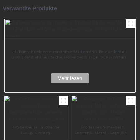
Verwandte Produkte
Maßgeschneiderte moderne Stützsofafüße aus Metall
und Edelstahl, einfache Möbelbeschläge, Schrankfüße
S1040
Mehr lesen
Möbelbeine, moderne
Modernes Sofa-Bein,
Luxus-Chrom-
Schrank-Metall-Sofa-Bein,
Nachtbankfüße, goldene
Gold-Chrom-Metall-