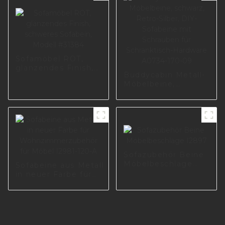
I2839
Sofamöbel ROT,
glänzendes Finish,
Buddycabin Metall-
schweres Sofabein,
Möbelbeine,
Modell #31384
schwarz, Retro-
Silber, DIY-
Sofabeine mit
Schrauben für
Schranktisch-
Hardware A0734-
170-09
Sofazubehör Beine
Möbelbeschläge
Sofabeine aus Metall
I2897
in neuer Farbe für
Wohnzimmerzubehör
für Möbel I2981-120-
A