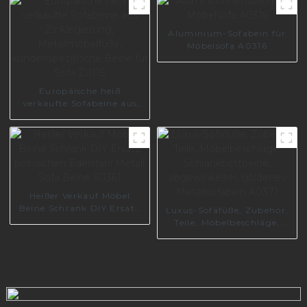
Aluminium-Sofabein für
Möbelsofa A0316
Europäische heiß
verkaufte Sofabeine aus
Zinklegierung,
Metallmöbelfüße,
kundenspezifische Beine
für Sofa Z0115
Heißer Verkauf Möbel
Beine Schrank DIY Ersatz
Luxus-Sofafüße, Zubehör,
polnischen Edelstahl
Teile, Möbelbeschläge,
Metall Sofa Beine S0361
Schrankbettbeine,
abgewinkeltes goldenes
Metallsofabein A0371