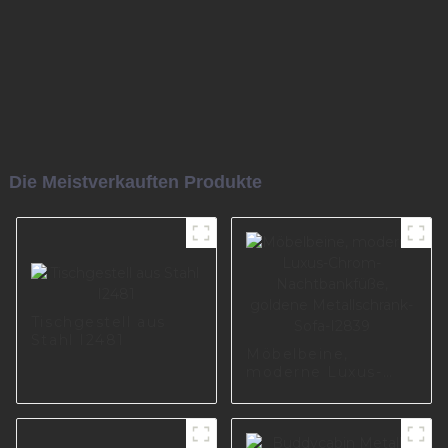
Die Meistverkauften Produkte
Tischgestell aus
Stahl I2481
Möbelbeine,
moderne Luxus-
Chrom-
Nachtbankfüße,
goldene
Metallschrank-Sofa-