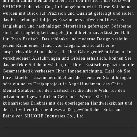
mit dem China Mental Sofabein für den Esstisch, das stolz von
SHUOHE Industries Co., Ltd. angeboten wird. Diese Sofabeine
wurden mit Blick auf Präzision und Qualität gefertigt und sollen
das Erscheinungsbild jedes Esszimmers aufwerten Diese aus
langlebigen und nachhaltigen Materialien gefertigten Sofabeine
sind auf Langlebigkeit ausgelegt und bieten zuverlässigen Halt
für Ihren Esstisch. Das schlanke und moderne Design verleiht
jedem Raum einen Hauch von Eleganz und schafft eine
anspruchsvolle Atmosphäre, die Ihre Gäste genießen können. In
verschiedenen Ausführungen und Größen erhältlich, können Sie
das perfekte Sofabein wählen, das Ihren Esstisch ergänzt und die
Gesamtästhetik verbessert Ihrer Inneneinrichtung. Egal, ob Sie
Ihre aktuellen Esszimmermöbel auf den neuesten Stand bringen
oder ein neues Designprojekt in Angriff nehmen, das China
Mental Sofabein für den Esstisch ist die ideale Wahl für den
privaten und gewerblichen Gebrauch. Werten Sie Ihr
kulinarisches Erlebnis mit der überlegenen Handwerkskunst und
dem stilvollen Charme dieses außergewöhnlichen Sofas auf
Beine von SHUOHE Industries Co., Ltd