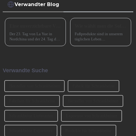
Verwandter Blog
Eine unverzichtbare Vorbereitung für das erfolgreiche Frühlingsfest in China
Wie wählt man die Sofabeine aus?
Der 23. Tag von La Yue in
Fußprodukte sind in unserem
Nordchina und der 24. Tag des
täglichen Leben
Monats in Südchina sind das
allgegenwärtig, wie zum
Xiao Nian-Fest im chinesischen
Beispiel Tischbeine,
Mondkalender. Xiao Nian wird
Stuhlbeine, Sofabeine,
auch „Kleines (chinesisches)
Barbeine und so weiter. Lassen
Neujahr“ genannt.
Sie uns heute darüber sprechen,
Verwandte Suche
wie man die Sofabeine
auswählt? 1、 Klassifizierung
der SofabeineT...
Hersteller von Schrankbeinen
Fabrik für Schrankbeine
Fabriken für Schrankbeine
Hersteller von Schrankbeinen
Schrankbeine Lieferanten
Exporteur von Schrankbeinen
Schrankbeine Exporteure
Produkte für Schrankbeine