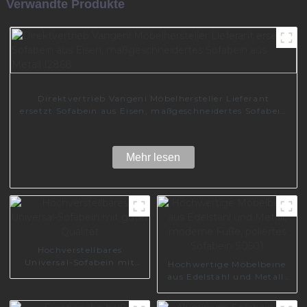
Verwandte Produkte
Direktvertrieb Vangeni Möbelhersteller Lieferant
ersetzt Sofabein aus Eisen, maßgeschneidertes Sofabein
aus Metall I2868
Mehr lesen
Hochverstellbares
Universal-Sofabein mit
Hochwertige Möbelbeine
guter Qualität
aus Edelstahl und Metall,
moderne Füße, poliertes
Sofabein S0501